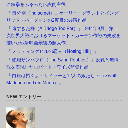
に鉄拳をふるった伝説的主役
『 無分別（Indiscreet）』ケーリー・グラントとイング
リッド・バーグマンの2度目の共演作品
『 遠すぎた橋（A Bridge Too Far）』1944年9月、第二
次世界大戦におけるマーケット・ガーデン作戦の失敗を
描いた戦争映画最後の超大作。
『 ノッティングヒルの恋人（Notting Hill）』
『 砲艦サンパブロ（The Sand Pebbles）』反戦と無情
観を表現したロバート・ワイズ監督作品
『 白銀は招くよ～ザイラーと12人の娘たち ～（Zwölf
Mädchen und ein Mann）』
NEW エントリー