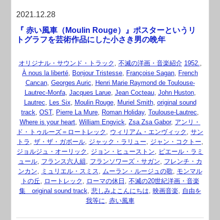
2021.12.28
『 赤い風車（Moulin Rouge）』ポスターというリ
トグラフを芸術作品にした小さき男の晩年
オリジナル・サウンド・トラック
,
不滅の洋画・音楽紹介
1952.
,
À nous la liberté
,
Bonjour Tristesse
,
Françoise Sagan
,
French
Cancan
,
Georges Auric
,
Henri Marie Raymond de Toulouse-
Lautrec-Monfa
,
Jacques Larue
,
Jean Cocteau
,
John Huston
,
Lautrec
,
Les Six
,
Moulin Rouge
,
Muriel Smith
,
original sound
track
,
OST
,
Pierre La Mure
,
Roman Holiday
,
Toulouse-Lautrec
,
Where is your heart
,
William Engvick
,
Zsa Zsa Gabor
,
アンリ・
ド・トゥルーズ＝ロートレック
,
ウィリアム・エンヴィック
,
サン
トラ
,
ザ・ザ・ガボール
,
ジャック・ラリュー
,
ジャン・コクトー
,
ジョルジュ・オーリック
,
ジョン・ヒューストン
,
ピエール・ラミ
ュール
,
フランス六人組
,
フランソワーズ・サガン
,
フレンチ・カ
ンカン
,
ミュリエル・スミス
,
ムーラン・ルージュの歌
,
モンマル
トの丘
,
ロートレック
,
ローマの休日
,
不滅の20世紀洋画・音楽
集 original sound track
,
悲しみよこんにちは
,
映画音楽
,
自由を
我等に
,
赤い風車