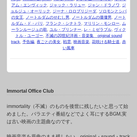
アム・エンヴィック
,
ジャック・ラリュー
,
ジャン・ドラノワ
,
ジ
ョルジュ・オーリック
,
ジーナ・ロロブリジーダ
,
ソロモンとシバ
の女王
,
ノートルダムのせむし男
,
ノートルダムの僵僂男
,
ノート
ルダム・ド・パリ
,
フランク・シナトラ
,
マリリン・モンロー
,
ム
ーランルージュの歌
,
ユル・ブリンナー
,
レ・ミゼラブル
,
ヴィク
トル・ユーゴー
,
不滅の20世紀洋画・音楽集 original sound
track
,
予告編
,
夜ごとの美女
,
戦雲
,
映画音楽
,
花咲ける騎士道
,
赤
い風車
Immortal Office Club
immortality（不滅）のものを後世に残したいと思って始
めました。バラエティ番組などでよく耳にするBGM,実
は古い映画の主題曲なのです。
映画音楽を原曲のまま残したい。original・sound・track