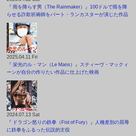
『 雨を降らす男（The Rainmaker）』100ドルで雨を降
らせる詐欺祈祷師をバート・ランカスターが演じた作品
2025.04.11 Fri
『 栄光のル・マン（Le Mans）』スティーヴ・マックィ
ーンが自分の作りたい作品に仕上げた映画
2024.07.13 Sat
『 ドラゴン怒りの鉄拳（Fist of Fury）』人種差別の屈辱
に鉄拳をふるった伝説的主役