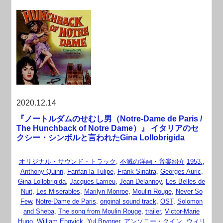
2020.12.14
『ノートルダムのせむし男（Notre-Dame de Paris /
The Hunchback of Notre Dame）』 イタリアのセ
クシー・シンボルと言われたGina Lollobrigida
オリジナル・サウンド・トラック
,
不滅の洋画・音楽紹介
1953.
,
Anthony Quinn
,
Fanfan la Tulipe
,
Frank Sinatra
,
Georges Auric
,
Gina Lollobrigida
,
Jacques Larrieu
,
Jean Delannoy
,
Les Belles de
Nuit
,
Les Misérables
,
Marilyn Monroe
,
Moulin Rouge
,
Never So
Few
,
Notre-Dame de Paris
,
original sound track
,
OST
,
Solomon
and Sheba
,
The song from Moulin Rouge
,
trailer
,
Victor-Marie
Hugo
,
William Engvick
,
Yul Brynner
,
アンソニー・クイン
,
ウィリ