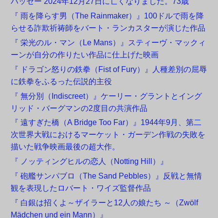
ハッセー 2024年12月27日に亡くなりました。73歳
『 雨を降らす男（The Rainmaker）』100ドルで雨を降
らせる詐欺祈祷師をバート・ランカスターが演じた作品
『 栄光のル・マン（Le Mans）』スティーヴ・マックィ
ーンが自分の作りたい作品に仕上げた映画
『 ドラゴン怒りの鉄拳（Fist of Fury）』人種差別の屈辱
に鉄拳をふるった伝説的主役
『 無分別（Indiscreet）』ケーリー・グラントとイング
リッド・バーグマンの2度目の共演作品
『 遠すぎた橋（A Bridge Too Far）』1944年9月、第二
次世界大戦におけるマーケット・ガーデン作戦の失敗を
描いた戦争映画最後の超大作。
『 ノッティングヒルの恋人（Notting Hill）』
『 砲艦サンパブロ（The Sand Pebbles）』反戦と無情
観を表現したロバート・ワイズ監督作品
『 白銀は招くよ～ザイラーと12人の娘たち ～（Zwölf
Mädchen und ein Mann）』