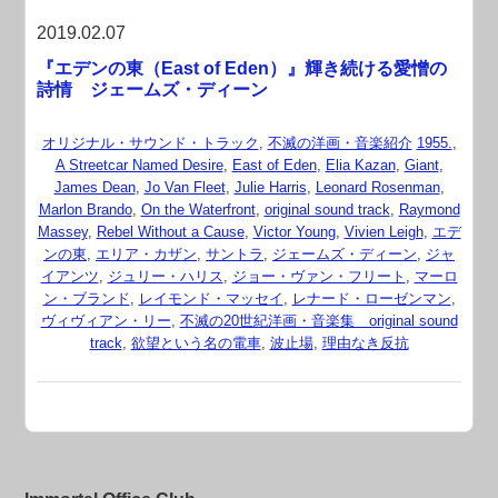
2019.02.07
『エデンの東（East of Eden）』輝き続ける愛憎の
詩情 ジェームズ・ディーン
オリジナル・サウンド・トラック
,
不滅の洋画・音楽紹介
1955.
,
A Streetcar Named Desire
,
East of Eden
,
Elia Kazan
,
Giant
,
James Dean
,
Jo Van Fleet
,
Julie Harris
,
Leonard Rosenman
,
Marlon Brando
,
On the Waterfront
,
original sound track
,
Raymond
Massey
,
Rebel Without a Cause
,
Victor Young
,
Vivien Leigh
,
エデ
ンの東
,
エリア・カザン
,
サントラ
,
ジェームズ・ディーン
,
ジャ
イアンツ
,
ジュリー・ハリス
,
ジョー・ヴァン・フリート
,
マーロ
ン・ブランド
,
レイモンド・マッセイ
,
レナード・ローゼンマン
,
ヴィヴィアン・リー
,
不滅の20世紀洋画・音楽集 original sound
track
,
欲望という名の電車
,
波止場
,
理由なき反抗