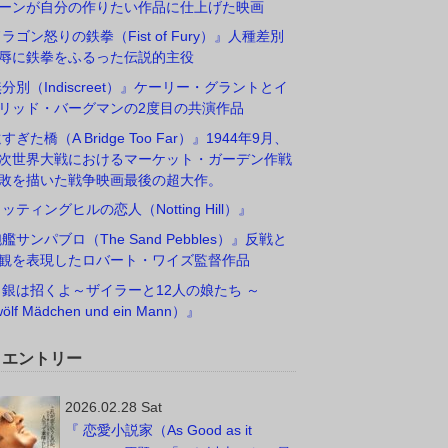
ーンが自分の作りたい作品に仕上げた映画
ドラゴン怒りの鉄拳（Fist of Fury）』人種差別
辱に鉄拳をふるった伝説的主役
無分別（Indiscreet）』ケーリー・グラントとイ
リッド・バーグマンの2度目の共演作品
すぎた橋（A Bridge Too Far）』1944年9月、
次世界大戦におけるマーケット・ガーデン作戦
敗を描いた戦争映画最後の超大作。
ノッティングヒルの恋人（Notting Hill）』
砲艦サンパブロ（The Sand Pebbles）』反戦と
観を表現したロバート・ワイズ監督作品
白銀は招くよ～ザイラーと12人の娘たち ～
ölf Mädchen und ein Mann）』
W エントリー
2026.02.28 Sat
『 恋愛小説家（As Good as it