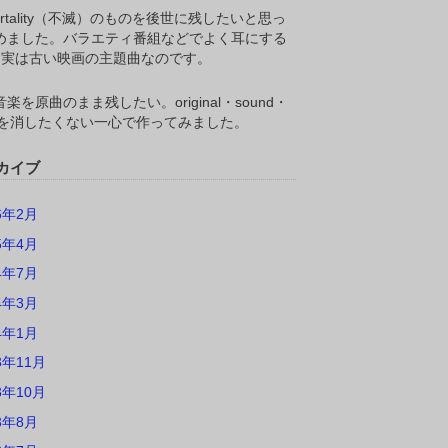
ortality（不滅）のものを後世に残したいと思っ
めました。バラエティ番組などでよく耳にする
M,実は古い映画の主題曲なのです。
楽を原曲のまま残したい。original・sound・
ackを消したくない一心で作ってみました。
カイブ
6年2月
5年4月
4年7月
4年3月
4年1月
3年11月
3年10月
3年8月