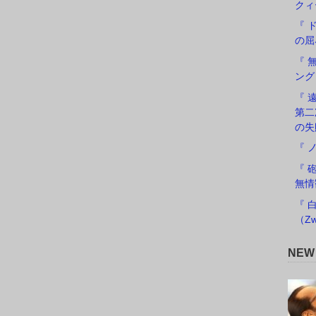
クィ
『 
の屈
『 
ング
『 遠
第二
の失
『 
『 
無情
『 
（Zw
NE