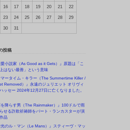
16
17
18
19
20
21
22
23
24
25
26
27
28
29
30
31
の投稿
愛小説家（As Good as it Gets）』原題は「こ
上はない最善」という意味
マータイム・キラー（The Summertime Killer /
rget Removed）』永遠のジュリエット オリヴィ
ハッセー 2024年12月27日に亡くなりました。
雨を降らす男（The Rainmaker）』100ドルで雨
らせる詐欺祈祷師をバート・ランカスターが演
作品
栄光のル・マン（Le Mans）』スティーヴ・マッ