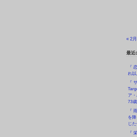
« 2月
最近
『 恋
れ以
『 サ
Ta
ア・
73歳
『 
を降
じた
『 