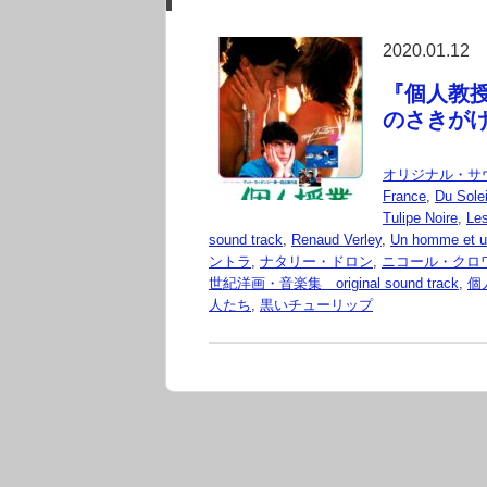
2020.01.12
『個人教授（L
のさきが
オリジナル・サ
France
,
Du Solei
Tulipe Noire
,
Les
sound track
,
Renaud Verley
,
Un homme et 
ントラ
,
ナタリー・ドロン
,
ニコール・クロ
世紀洋画・音楽集 original sound track
,
個
人たち
,
黒いチューリップ