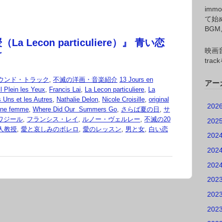
imm
て始
BG
a Lecon particuliere）』 青い恋
映画音
け
tr
ウンド・トラック
,
不滅の洋画・音楽紹介
13 Jours en
アー
l Plein les Yeux
,
Francis Lai
,
La Lecon particuliere
,
La
 Uns et les Autres
,
Nathalie Delon
,
Nicole Croisille
,
original
202
une femme
,
Where Did Our Summers Go
,
さらば夏の日
,
サ
ワジール
,
フランシス・レイ
,
ルノー・ヴェルレー
,
不滅の20
202
人教授
,
愛と哀しみのボレロ
,
愛のレッスン
,
男と女
,
白い恋
202
202
202
202
202
202