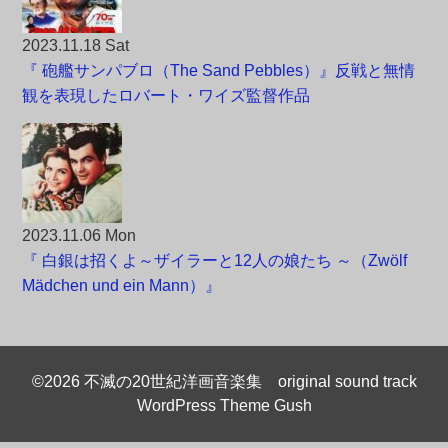
2023.11.18 Sat
『 砲艦サンパブロ（The Sand Pebbles）』反戦と無情
観を表現したロバート・ワイズ監督作品
2023.11.06 Mon
『 白銀は招くよ～ザイラーと12人の娘たち ～（Zwölf
Mädchen und ein Mann）』
©2026 不滅の20世紀洋画音楽集 original sound track
WordPress Theme Gush