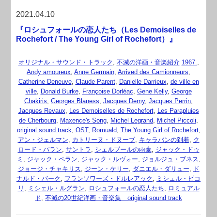
2021.04.10
『ロシュフォールの恋人たち（Les Demoiselles de
Rochefort / The Young Girl of Rochefort）』
オリジナル・サウンド・トラック
,
不滅の洋画・音楽紹介
1967.
,
Andy amoureux
,
Anne Germain
,
Arrived des Camionneurs
,
Catherine Deneuve
,
Claude Parent
,
Danielle Darrieux
,
de ville en
ville
,
Donald Burke
,
Françoise Dorléac
,
Gene Kelly
,
George
Chakiris
,
Georges Blaness
,
Jacques Demy
,
Jacques Perrin
,
Jacques Revaux
,
Les Demoiselles de Rochefort
,
Les Parapluies
de Cherbourg
,
Maxence's Song
,
Michel Legrand
,
Michel Piccoli
,
original sound track
,
OST
,
Romuald
,
The Young Girl of Rochefort
,
アン・ジェルマン
,
カトリーヌ・ドヌーブ
,
キャラバンの到着
,
ク
ロード・パラン
,
サントラ
,
シェルブールの雨傘
,
ジャック・ドゥ
ミ
,
ジャック・ペラン
,
ジャック・ルヴォー
,
ジョルジュ・ブネス
,
ジョージ・チャキリス
,
ジーン・ケリー
,
ダニエル・ダリュー
,
ド
ナルド・バーク
,
フランソワーズ・ドルレアック
,
ミシェル・ピコ
リ
,
ミシェル・ルグラン
,
ロシュフォールの恋人たち
,
ロミュアル
ド
,
不滅の20世紀洋画・音楽集 original sound track