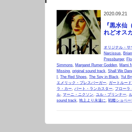
2020.09.21
『黒水仙（B
れどオスカー
オリジナル・サ
Narcissus
,
Bria
Pressburger
,
Fl
Simmons
,
Margaret Rumer Godden
,
Marni 
Missing
,
original sound track
,
Shall We Da
I
,
The Red Shoes
,
The Spy in Black
,
Yul Br
エメリック・プレスバーガー
,
ガートルード
ラ・カー
,
パート・ランカスター
,
フローラ
ル
,
マーニ・ニクソン
,
ユル・ブリンナー
,
sound track
,
地上より永遠に
,
戦艦ショペー