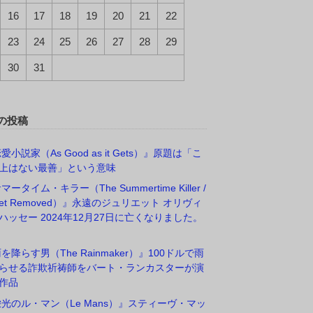
16
17
18
19
20
21
22
23
24
25
26
27
28
29
30
31
の投稿
愛小説家（As Good as it Gets）』原題は「こ
上はない最善」という意味
マータイム・キラー（The Summertime Killer /
rget Removed）』永遠のジュリエット オリヴィ
ハッセー 2024年12月27日に亡くなりました。
雨を降らす男（The Rainmaker）』100ドルで雨
らせる詐欺祈祷師をバート・ランカスターが演
作品
栄光のル・マン（Le Mans）』スティーヴ・マッ