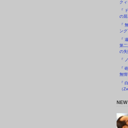
クィ
『 
の屈
『 
ング
『 遠
第二
の失
『 
『 
無情
『 
（Zw
NE