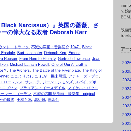
imm
て始
BG
lack Narcissus）』英国の薔薇、さ
映画音
の偉大なる敗者 Deborah Karr
tr
ウンド・トラック
,
不滅の洋画・音楽紹介
1947.
,
Black
アー
n Easdale
,
Burt Lancaster
,
Deborah Kerr
,
Emeric
ora Robson
,
From Here to Eternity
,
Gertrude Lawrence
,
Jean
202
Nixon
,
Michael Latham Powell
,
One of Our Aircraft is
nce？
,
The Archers
,
The Battle of the River plate
,
The King of
202
ynner
,
ここよりとわに
,
わが一機未帰還
,
アチャーズ・プロ
,
202
・ローレンス
,
サントラ
,
ジーン・シモンズ
,
スパイ
,
デボ
・ロブソン
,
ブライアン・イースデイル
,
マイケル・パウエ
202
ルーマー・ゴッデン
,
不滅の20世紀洋画・音楽集 original
202
号の最後
,
王様と私
,
赤い靴
,
黒水仙
202
202
202