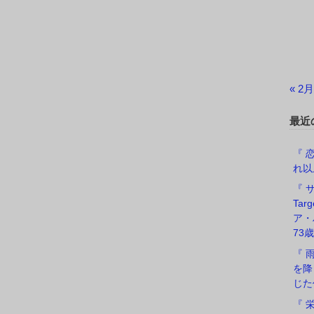
« 2月
最近
『 恋
れ以
『 サ
Ta
ア・
73歳
『 
を降
じた
『 