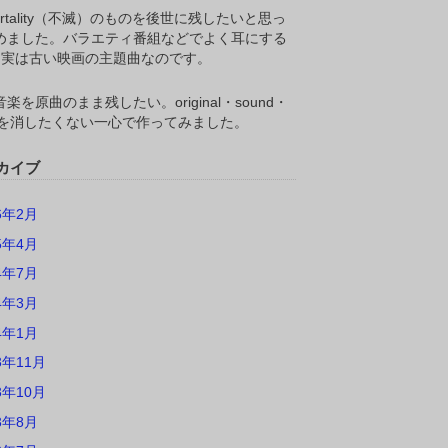
ortality（不滅）のものを後世に残したいと思っ
めました。バラエティ番組などでよく耳にする
M,実は古い映画の主題曲なのです。
楽を原曲のまま残したい。original・sound・
ackを消したくない一心で作ってみました。
カイブ
6年2月
5年4月
4年7月
4年3月
4年1月
3年11月
3年10月
3年8月