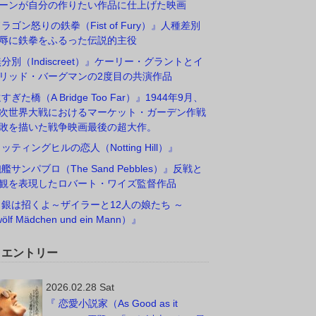
ーンが自分の作りたい作品に仕上げた映画
ドラゴン怒りの鉄拳（Fist of Fury）』人種差別
辱に鉄拳をふるった伝説的主役
無分別（Indiscreet）』ケーリー・グラントとイ
リッド・バーグマンの2度目の共演作品
すぎた橋（A Bridge Too Far）』1944年9月、
次世界大戦におけるマーケット・ガーデン作戦
敗を描いた戦争映画最後の超大作。
ノッティングヒルの恋人（Notting Hill）』
砲艦サンパブロ（The Sand Pebbles）』反戦と
観を表現したロバート・ワイズ監督作品
白銀は招くよ～ザイラーと12人の娘たち ～
ölf Mädchen und ein Mann）』
W エントリー
2026.02.28 Sat
『 恋愛小説家（As Good as it