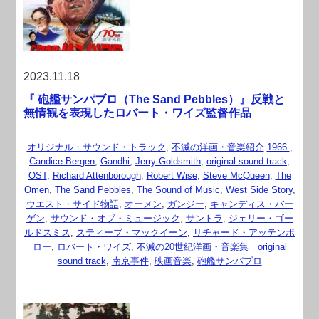
2023.11.18
『 砲艦サンパブロ（The Sand Pebbles）』反戦と
無情観を表現したロバート・ワイズ監督作品
オリジナル・サウンド・トラック
,
不滅の洋画・音楽紹介
1966.
,
Candice Bergen
,
Gandhi
,
Jerry Goldsmith
,
original sound track
,
OST
,
Richard Attenborough
,
Robert Wise
,
Steve McQueen
,
The
Omen
,
The Sand Pebbles
,
The Sound of Music
,
West Side Story
,
ウエスト・サイド物語
,
オーメン
,
ガンジー
,
キャンディス・バー
ゲン
,
サウンド・オブ・ミュージック
,
サントラ
,
ジェリー・ゴー
ルドスミス
,
スティーブ・マックイーン
,
リチャード・アッテンボ
ロー
,
ロバート・ワイズ
,
不滅の20世紀洋画・音楽集 original
sound track
,
南京事件
,
映画音楽
,
砲艦サンパブロ