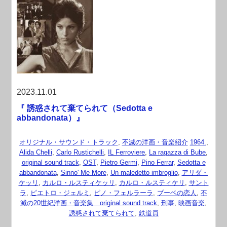
2023.11.01
『 誘惑されて棄てられて（Sedotta e
abbandonata）』
オリジナル・サウンド・トラック
,
不滅の洋画・音楽紹介
1964.
,
Alida Chelli
,
Carlo Rustichelli
,
IL Ferroviere
,
La ragazza di Bube
,
original sound track
,
OST
,
Pietro Germi
,
Pino Ferrar
,
Sedotta e
abbandonata
,
Sinno' Me More
,
Un maledetto imbroglio
,
アリダ・
ケッリ
,
カルロ・ルスティケッリ
,
カルロ・ルスティケリ
,
サント
ラ
,
ピエトロ・ジェルミ
,
ピノ・フェルラーラ
,
ブーベの恋人
,
不
滅の20世紀洋画・音楽集 original sound track
,
刑事
,
映画音楽
,
誘惑されて棄てられて
,
鉄道員