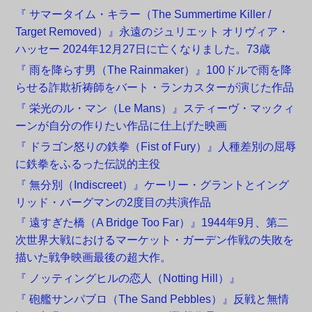
『 サマータイム・キラー（The Summertime Killer /
Target Removed）』永遠のジュリエット オリヴィア・
ハッセー 2024年12月27日に亡くなりました。73歳
『 雨を降らす男（The Rainmaker）』100ドルで雨を降
らせる詐欺祈祷師をバート・ランカスターが演じた作品
『 栄光のル・マン（Le Mans）』スティーヴ・マックィ
ーンが自分の作りたい作品に仕上げた映画
『 ドラゴン怒りの鉄拳（Fist of Fury）』人種差別の屈辱
に鉄拳をふるった伝説的主役
『 無分別（Indiscreet）』ケーリー・グラントとイング
リッド・バーグマンの2度目の共演作品
『 遠すぎた橋（A Bridge Too Far）』1944年9月、第二
次世界大戦におけるマーケット・ガーデン作戦の失敗を
描いた戦争映画最後の超大作。
『 ノッティングヒルの恋人（Notting Hill）』
『 砲艦サンパブロ（The Sand Pebbles）』反戦と無情