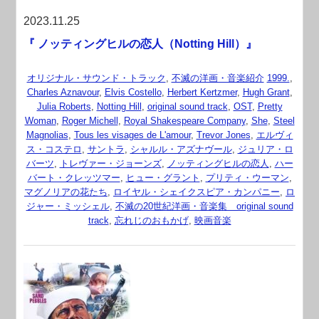
2023.11.25
『 ノッティングヒルの恋人（Notting Hill）』
オリジナル・サウンド・トラック
,
不滅の洋画・音楽紹介
1999.
,
Charles Aznavour
,
Elvis Costello
,
Herbert Kertzmer
,
Hugh Grant
,
Julia Roberts
,
Notting Hill
,
original sound track
,
OST
,
Pretty
Woman
,
Roger Michell
,
Royal Shakespeare Company
,
She
,
Steel
Magnolias
,
Tous les visages de L'amour
,
Trevor Jones
,
エルヴィ
ス・コステロ
,
サントラ
,
シャルル・アズナヴール
,
ジュリア・ロ
バーツ
,
トレヴァー・ジョーンズ
,
ノッティングヒルの恋人
,
ハー
バート・クレッツマー
,
ヒュー・グラント
,
プリティ・ウーマン
,
マグノリアの花たち
,
ロイヤル・シェイクスピア・カンパニー
,
ロ
ジャー・ミッシェル
,
不滅の20世紀洋画・音楽集 original sound
track
,
忘れじのおもかげ
,
映画音楽