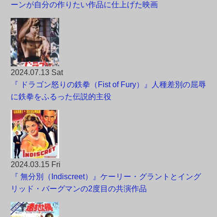
ーンが自分の作りたい作品に仕上げた映画
2024.07.13 Sat
『 ドラゴン怒りの鉄拳（Fist of Fury）』人種差別の屈辱
に鉄拳をふるった伝説的主役
2024.03.15 Fri
『 無分別（Indiscreet）』ケーリー・グラントとイング
リッド・バーグマンの2度目の共演作品