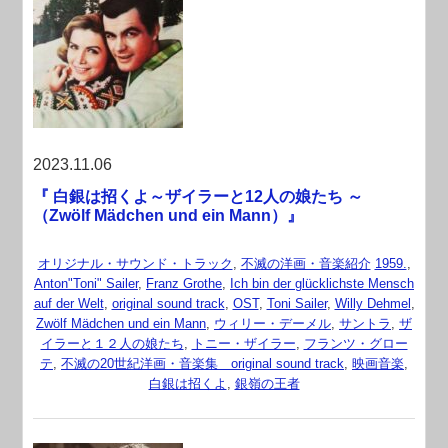
2023.11.06
『 白銀は招くよ～ザイラーと12人の娘たち ～
（Zwölf Mädchen und ein Mann）』
オリジナル・サウンド・トラック
,
不滅の洋画・音楽紹介
1959.
,
Anton"Toni" Sailer
,
Franz Grothe
,
Ich bin der glücklichste Mensch
auf der Welt
,
original sound track
,
OST
,
Toni Sailer
,
Willy Dehmel
,
Zwölf Mädchen und ein Mann
,
ウィリー・デーメル
,
サントラ
,
ザ
イラーと１２人の娘たち
,
トニー・ザイラー
,
フランツ・グロー
テ
,
不滅の20世紀洋画・音楽集 original sound track
,
映画音楽
,
白銀は招くよ
,
銀嶺の王者