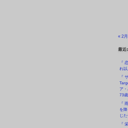
« 2月
最近
『 恋
れ以
『 サ
Ta
ア・
73歳
『 
を降
じた
『 