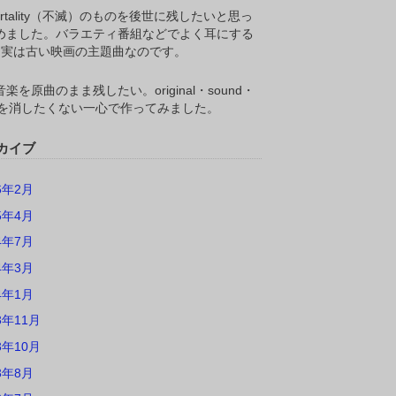
ortality（不滅）のものを後世に残したいと思っ
めました。バラエティ番組などでよく耳にする
M,実は古い映画の主題曲なのです。
楽を原曲のまま残したい。original・sound・
ackを消したくない一心で作ってみました。
カイブ
6年2月
5年4月
4年7月
4年3月
4年1月
3年11月
3年10月
3年8月