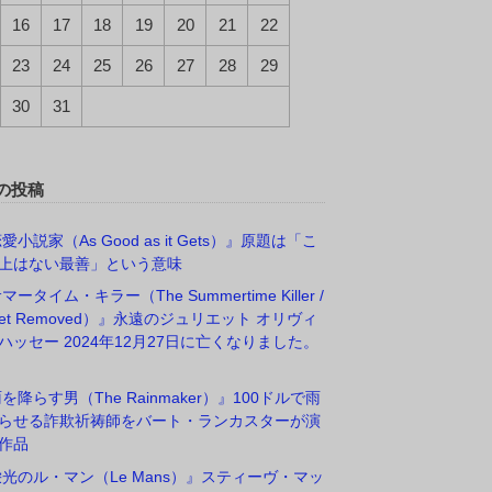
16
17
18
19
20
21
22
23
24
25
26
27
28
29
30
31
の投稿
愛小説家（As Good as it Gets）』原題は「こ
上はない最善」という意味
マータイム・キラー（The Summertime Killer /
rget Removed）』永遠のジュリエット オリヴィ
ハッセー 2024年12月27日に亡くなりました。
雨を降らす男（The Rainmaker）』100ドルで雨
らせる詐欺祈祷師をバート・ランカスターが演
作品
栄光のル・マン（Le Mans）』スティーヴ・マッ