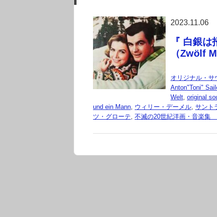
2023.11.06
『 白銀は
（Zwölf M
オリジナル・サ
Anton"Toni" Sail
Welt
,
original s
und ein Mann
,
ウィリー・デーメル
,
サント
ツ・グローテ
,
不滅の20世紀洋画・音楽集 origin