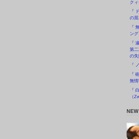
クィ
『 
の屈
『 
ング
『 遠
第二
の失
『 
『 
無情
『 
（Zw
NE