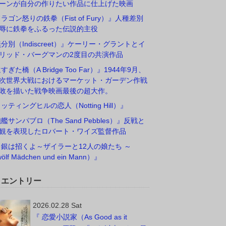
ーンが自分の作りたい作品に仕上げた映画
ドラゴン怒りの鉄拳（Fist of Fury）』人種差別
辱に鉄拳をふるった伝説的主役
無分別（Indiscreet）』ケーリー・グラントとイ
リッド・バーグマンの2度目の共演作品
すぎた橋（A Bridge Too Far）』1944年9月、
次世界大戦におけるマーケット・ガーデン作戦
敗を描いた戦争映画最後の超大作。
ノッティングヒルの恋人（Notting Hill）』
砲艦サンパブロ（The Sand Pebbles）』反戦と
観を表現したロバート・ワイズ監督作品
白銀は招くよ～ザイラーと12人の娘たち ～
ölf Mädchen und ein Mann）』
W エントリー
2026.02.28 Sat
『 恋愛小説家（As Good as it