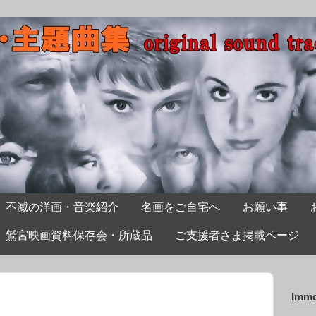
不滅の洋画・音楽紹介
名画をご自宅へ
お願い事
鷲宮映画資料保存会・所蔵品
ご支援者さま掲載ページ
Immo