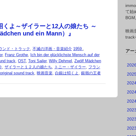
imm
て始
BG
招くよ～ザイラーと12人の娘たち ～
映画音
ädchen und ein Mann）』
tr
ウンド・トラック
,
不滅の洋画・音楽紹介
1959.
,
アー
er
,
Franz Grothe
,
Ich bin der glücklichste Mensch auf der
ound track
,
OST
,
Toni Sailer
,
Willy Dehmel
,
Zwölf Mädchen
202
ラ
,
ザイラーと１２人の娘たち
,
トニー・ザイラー
,
フラン
al sound track
,
映画音楽
,
白銀は招くよ
,
銀嶺の王者
202
202
202
202
202
202
202