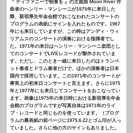
『 ティファニーで朝食を 』の主題曲 Moon River 作
曲者のヘンリー・マンシーニが1975年に来日した
際、新宿厚生年金会館でおこなわれたコンサートの
プログラムの表紙にサインを入れたものです。1967
年にも来日していますが、この時はアンディ・ウィ
リアムスのコンサートの演奏における指揮者でし
た。1971年の来日はヘンリー・マンシーニ楽団とし
てのコンサートでLIVEレコードが製作されていま
す。ただし、このとき一緒に来日したのはトランペ
ット奏者とドラム奏者だけで、ほかの演奏者は日本
国内で採用しています。この1971年のコンサートが
事実上の初来日コンサートと言えます。さらに1975
年と1977年にも来日してコンサートをおこなってい
ます。画像は1975年の来日時における新宿厚生年金
会館のプログラムですが写真自体は1971年のライ
ブ・レコードと同じものを使っています。（プログ
ラムの裏表紙の前ページに1975.6.22とゴム印が入っ
ていました。さらに他の方のサインもありました。