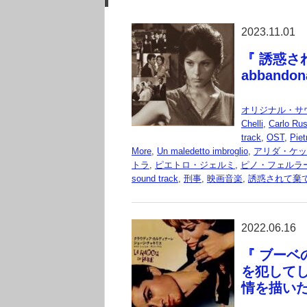
2023.11.01
『 誘惑され
abbando
オリジナル・サ
Chelli
,
Carlo Rust
track
,
OST
,
Piet
More
,
Un maledetto imbroglio
,
アリダ・ケッ
トラ
,
ピエトロ・ジェルミ
,
ピノ・フェルラ
sound track
,
刑事
,
映画音楽
,
誘惑されて棄
2022.06.16
『 ブーベの
を犯して
情を描い