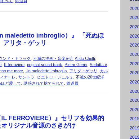
のすべて
,
鉄道員
202
202
202
maledetto imbroglio）』 「死ぬほ
202
 アリタ・ゲッリ
202
202
ウンド・トラック
,
不滅の洋画・音楽紹介
Alida Chelli
,
202
e
,
II ferroviere
,
original sound track
,
Pietro Germi
,
Sedotta e
nno me more
,
Un maledetto imbroglio
,
アリダ・ゲッリ
,
カル
202
ィナーレ
,
サントラ
,
ピエトロ・ジェルミ
,
不滅の20世紀洋
202
ぬほど愛して
,
誘惑されて捨てられて
,
鉄道員
202
202
202
L FERROVIERE）』セリフを効果的
201
たオリジナル音源のさきがけ
201
201