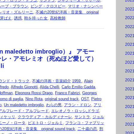
202
ノラ・ロッシ・ドラゴ
,
サントラ
,
ジャクリーヌ・ササール
,
ハーブ・ブラウン
,
ビング・クロスビー
,
マリオ・ナシンベー
202
レリオ・ズルリーニ
,
不滅の20世紀洋画・音楽集 original
202
芽ばえ
,
誘惑
,
鞄を持った女
,
高校教師
202
202
202
maledetto imbroglio）』 アモー
202
ーレ・アモレミオ（死ぬほど愛して）
202
li
202
202
ウンド・トラック
,
不滅の洋画・音楽紹介
1959.
,
Alain
lfredo
,
Alfredo Gionotti
,
Alida Chelli
,
Carlo Emilio Gadda
,
202
Hoffman
,
Eleonora Rossi Drago
,
Franco Fabrizi
,
Georges
202
uomo di paglia
,
Nino Rota
,
original sound track
,
OST
,
Pietro
o
,
Un maledetto imbroglio
,
わらの男
,
アラン・ドロン
,
アリ
202
アルフレード・アルフレード
,
エレオノラ・ロッシ₌ドラゴ
,
202
ィケッリ
,
クラウディア・カルディナーレ
,
サントラ
,
ジョル
ニーノ・ロータ
,
ピエトロ・ジェルミ
,
フランコ・ファブリッ
202
20世紀洋画・音楽集 original sound track
,
二十歳の恋
,
刑
202