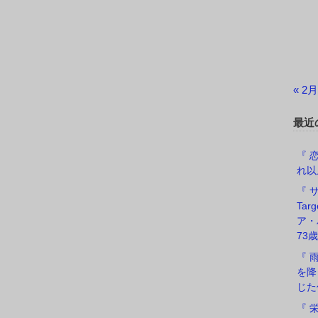
« 2月
最近
『 恋
れ以
『 サ
Ta
ア・
73歳
『 
を降
じた
『 