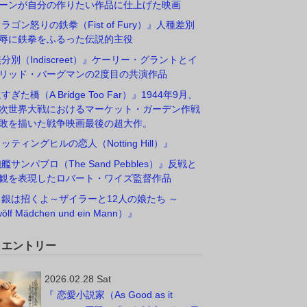
ーンが自分の作りたい作品に仕上げた映画
ドラゴン怒りの鉄拳（Fist of Fury）』人種差別
辱に鉄拳をふるった伝説的主役
無分別（Indiscreet）』ケーリー・グラントとイ
リッド・バーグマンの2度目の共演作品
すぎた橋（A Bridge Too Far）』1944年9月、
次世界大戦におけるマーケット・ガーデン作戦
敗を描いた戦争映画最後の超大作。
ノッティングヒルの恋人（Notting Hill）』
砲艦サンパブロ（The Sand Pebbles）』反戦と
観を表現したロバート・ワイズ監督作品
白銀は招くよ～ザイラーと12人の娘たち ～
ölf Mädchen und ein Mann）』
W エントリー
2026.02.28 Sat
『 恋愛小説家（As Good as it