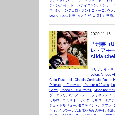
ラン・ドロン
,
アーサー・フリード
,
エレオ
ジャン₌ルイ・トランティニャン
,
ナシオ・
ネ
,
ミケランジェロ・アントニオーニ
,
ヴァ
sound track
,
刑事
,
女ともだち
,
激しい季節
,
2020.11.15
『刑事（Un 
レ・アモ
Alida Chel
オリジナル・サ
Delon
,
Alfredo A
Carlo Rustichell
,
Claudia Cardinale
,
Dustin 
Delerue
,
IL Ferroviere
,
L'amour à 20 ans
,
L'
Germi
,
Rocco e i suoi fratelli
,
Sinnò me mor
ダ・ケッリ
,
アルフレッド・ジャネッティ
,
カルロ・エミリオ・ガッダ
,
カルロ・ルステ
ジュ・ドルリュー
,
ダスティン・ホフマン
,
ツィ
,
メルラーナの混沌たる殺人事件
,
不滅の