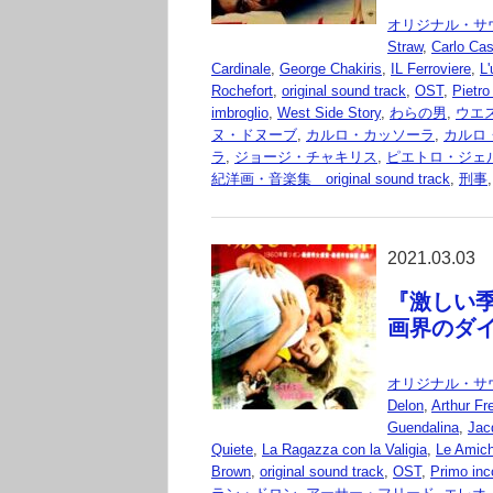
オリジナル・サ
Straw
,
Carlo Ca
Cardinale
,
George Chakiris
,
IL Ferroviere
,
L
Rochefort
,
original sound track
,
OST
,
Pietro
imbroglio
,
West Side Story
,
わらの男
,
ウエ
ヌ・ドヌーブ
,
カルロ・カッソーラ
,
カルロ
ラ
,
ジョージ・チャキリス
,
ピエトロ・ジェ
紀洋画・音楽集 original sound track
,
刑事
2021.03.03
『激しい季節
画界のダ
オリジナル・サ
Delon
,
Arthur Fr
Guendalina
,
Jac
Quiete
,
La Ragazza con la Valigia
,
Le Amic
Brown
,
original sound track
,
OST
,
Primo inc