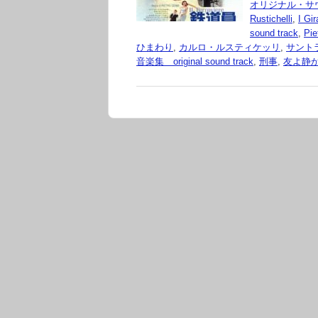
オリジナル・サ
Rustichelli
,
I Gir
sound track
,
Pie
ひまわり
,
カルロ・ルスティケッリ
,
サント
音楽集 original sound track
,
刑事
,
友よ静