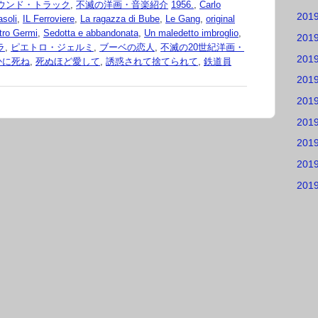
ウンド・トラック
,
不滅の洋画・音楽紹介
1956.
,
Carlo
201
asoli
,
IL Ferroviere
,
La ragazza di Bube
,
Le Gang
,
original
tro Germi
,
Sedotta e abbandonata
,
Un maledetto imbroglio
,
201
ラ
,
ピエトロ・ジェルミ
,
ブーベの恋人
,
不滅の20世紀洋画・
201
かに死ね
,
死ぬほど愛して
,
誘惑されて捨てられて
,
鉄道員
201
201
201
201
201
201