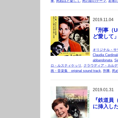
事
,
死ぬほど愛して
,
死の影のテーマ
,
若者
2019.11.04
『刑事（Un 
ど愛して」
オリジナル・サ
Claudia Cardinal
abbandonata
,
Si
ロ・ルスティケッリ
,
クラウディア・カルデ
画・音楽集 original sound track
,
刑事
,
死
2019.01.31
『鉄道員（I
に挿入し