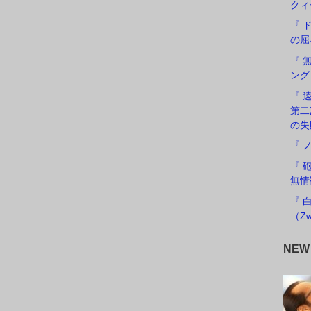
クィ
『 
の屈
『 
ング
『 遠
第二
の失
『 
『 
無情
『 
（Zw
NE