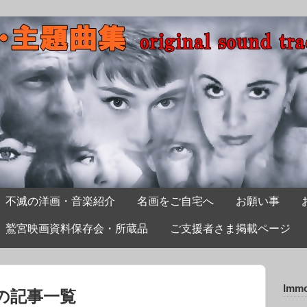
不滅の洋画・音楽紹介
名画をご自宅へ
お願い事
鷲宮映画資料保存会・所蔵品
ご支援者さま掲載ページ
Immo
lioの記事一覧