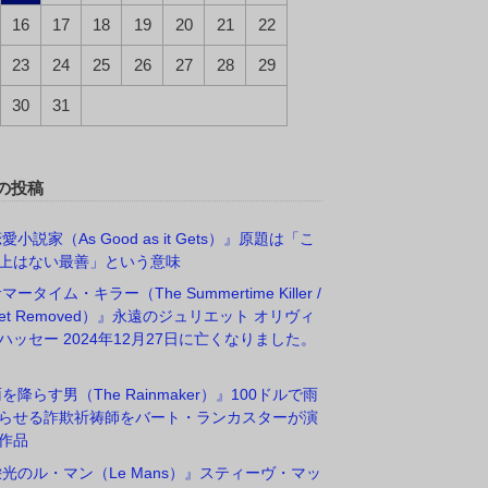
16
17
18
19
20
21
22
23
24
25
26
27
28
29
30
31
の投稿
愛小説家（As Good as it Gets）』原題は「こ
上はない最善」という意味
マータイム・キラー（The Summertime Killer /
rget Removed）』永遠のジュリエット オリヴィ
ハッセー 2024年12月27日に亡くなりました。
雨を降らす男（The Rainmaker）』100ドルで雨
らせる詐欺祈祷師をバート・ランカスターが演
作品
栄光のル・マン（Le Mans）』スティーヴ・マッ