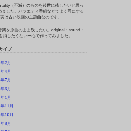
ortality（不滅）のものを後世に残したいと思っ
めました。バラエティ番組などでよく耳にする
M,実は古い映画の主題曲なのです。
楽を原曲のまま残したい。original・sound・
ackを消したくない一心で作ってみました。
カイブ
6年2月
5年4月
4年7月
4年3月
4年1月
3年11月
3年10月
3年8月