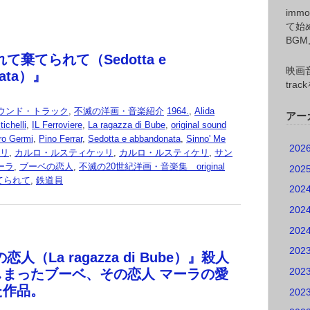
imm
て始
BG
て棄てられて（Sedotta e
映画音
nata）』
tr
ウンド・トラック
,
不滅の洋画・音楽紹介
1964.
,
Alida
アー
ichelli
,
IL Ferroviere
,
La ragazza di Bube
,
original sound
ro Germi
,
Pino Ferrar
,
Sedotta e abbandonata
,
Sinno' Me
202
リ
,
カルロ・ルスティケッリ
,
カルロ・ルスティケリ
,
サン
ーラ
,
ブーベの恋人
,
不滅の20世紀洋画・音楽集 original
202
てられて
,
鉄道員
202
202
202
202
恋人（La ragazza di Bube）』殺人
202
しまったブーベ、その恋人 マーラの愛
た作品。
202