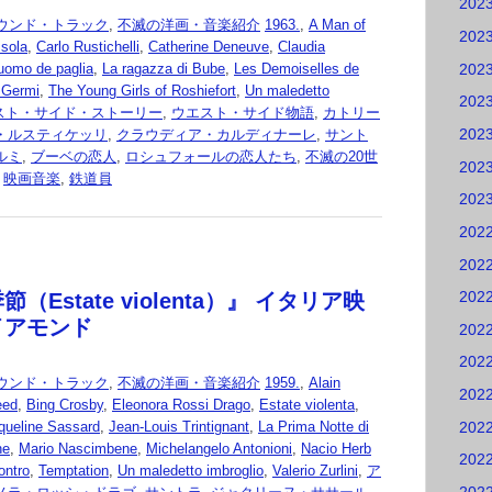
202
ウンド・トラック
,
不滅の洋画・音楽紹介
1963.
,
A Man of
202
ssola
,
Carlo Rustichelli
,
Catherine Deneuve
,
Claudia
202
'uomo de paglia
,
La ragazza di Bube
,
Les Demoiselles de
 Germi
,
The Young Girls of Roshiefort
,
Un maledetto
202
スト・サイド・ストーリー
,
ウエスト・サイド物語
,
カトリー
202
・ルスティケッリ
,
クラウディア・カルディナーレ
,
サント
ルミ
,
ブーベの恋人
,
ロシュフォールの恋人たち
,
不滅の20世
202
,
映画音楽
,
鉄道員
202
202
202
202
（Estate violenta）』 イタリア映
イアモンド
202
202
ウンド・トラック
,
不滅の洋画・音楽紹介
1959.
,
Alain
202
eed
,
Bing Crosby
,
Eleonora Rossi Drago
,
Estate violenta
,
202
queline Sassard
,
Jean-Louis Trintignant
,
La Prima Notte di
he
,
Mario Nascimbene
,
Michelangelo Antonioni
,
Nacio Herb
202
ontro
,
Temptation
,
Un maledetto imbroglio
,
Valerio Zurlini
,
ア