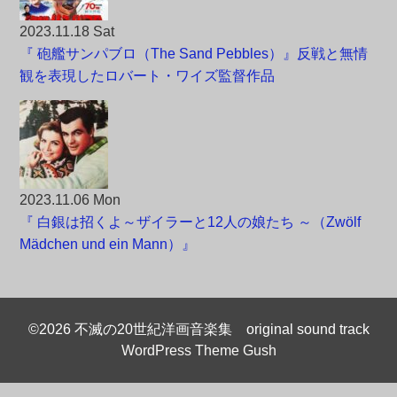
2023.11.18 Sat
『 砲艦サンパブロ（The Sand Pebbles）』反戦と無情
観を表現したロバート・ワイズ監督作品
2023.11.06 Mon
『 白銀は招くよ～ザイラーと12人の娘たち ～（Zwölf
Mädchen und ein Mann）』
©2026 不滅の20世紀洋画音楽集 original sound track
WordPress Theme Gush