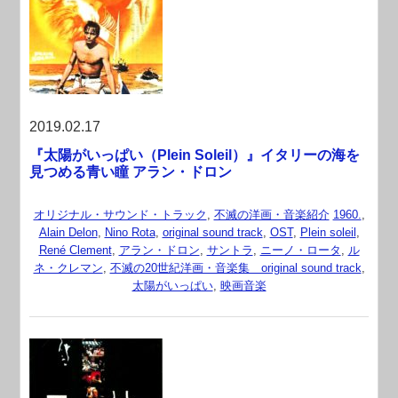
2019.02.17
『太陽がいっぱい（Plein Soleil）』イタリーの海を
見つめる青い瞳 アラン・ドロン
オリジナル・サウンド・トラック
,
不滅の洋画・音楽紹介
1960.
,
Alain Delon
,
Nino Rota
,
original sound track
,
OST
,
Plein soleil
,
René Clement
,
アラン・ドロン
,
サントラ
,
ニーノ・ロータ
,
ル
ネ・クレマン
,
不滅の20世紀洋画・音楽集 original sound track
,
太陽がいっぱい
,
映画音楽