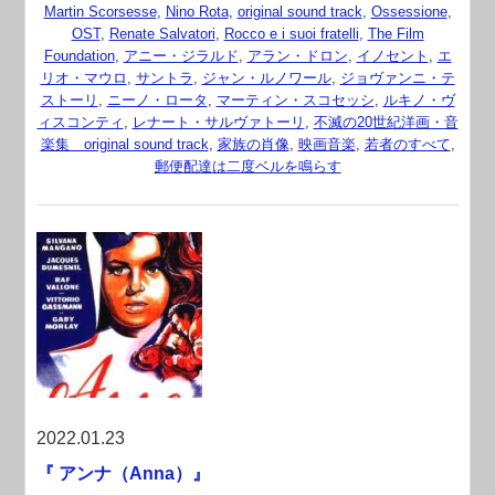
Martin Scorsesse
,
Nino Rota
,
original sound track
,
Ossessione
,
OST
,
Renate Salvatori
,
Rocco e i suoi fratelli
,
The Film
Foundation
,
アニー・ジラルド
,
アラン・ドロン
,
イノセント
,
エ
リオ・マウロ
,
サントラ
,
ジャン・ルノワール
,
ジョヴァンニ・テ
ストーリ
,
ニーノ・ロータ
,
マーティン・スコセッシ
,
ルキノ・ヴ
ィスコンティ
,
レナート・サルヴァトーリ
,
不滅の20世紀洋画・音
楽集 original sound track
,
家族の肖像
,
映画音楽
,
若者のすべて
,
郵便配達は二度ベルを鳴らす
2022.01.23
『 アンナ（Anna）』