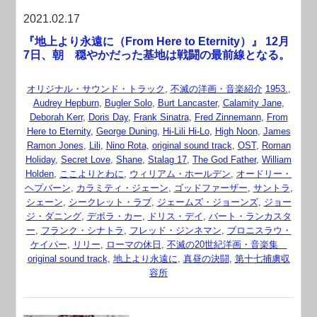
2021.02.17
『地上より永遠に（From Here to Eternity）』 12月
7日、朝 穏やかだった基地は戦闘の最前線となる。
オリジナル・サウンド・トラック
,
不滅の洋画・音楽紹介
1953.
,
Audrey Hepburn
,
Bugler Solo
,
Burt Lancaster
,
Calamity Jane
,
Deborah Kerr
,
Doris Day
,
Frank Sinatra
,
Fred Zinnemann
,
From
Here to Eternity
,
George Duning
,
Hi-Lili Hi-Lo
,
High Noon
,
James
Ramon Jones
,
Lili
,
Nino Rota
,
original sound track
,
OST
,
Roman
Holiday
,
Secret Love
,
Shane
,
Stalag 17
,
The God Father
,
William
Holden
,
ここよりとわに
,
ウィリアム・ホールデン
,
オードリー・
ヘプバーン
,
カラミティ・ジェーン
,
ゴッドファーザー
,
サントラ
,
シェーン
,
シークレット・ラブ
,
ジェームズ・ジョーンズ
,
ジョー
ジ・ダニング
,
デボラ・カー
,
ドリス・デイ
,
バート・ランカスタ
ー
,
フランク・シナトラ
,
フレッド・ジンネマン
,
ブロニスラウ・
ケイパー
,
リリー
,
ローマの休日
,
不滅の20世紀洋画・音楽集
original sound track
,
地上より永遠に
,
真昼の決闘
,
第十七捕虜収
容所