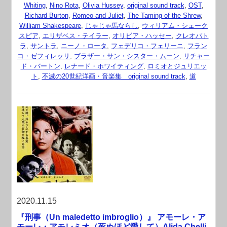
Whiting
,
Nino Rota
,
Olivia Hussey
,
original sound track
,
OST
,
Richard Burton
,
Romeo and Juliet
,
The Taming of the Shrew
,
William Shakespeare
,
じゃじゃ馬ならし
,
ウィリアム・シェーク
スピア
,
エリザベス・テイラー
,
オリビア・ハッセー
,
クレオパト
ラ
,
サントラ
,
ニーノ・ロータ
,
フェデリコ・フェリーニ
,
フラン
コ・ゼフィレッリ
,
ブラザー・サン・シスター・ムーン
,
リチャー
ド・バートン
,
レナード・ホワイティング
,
ロミオとジュリエッ
ト
,
不滅の20世紀洋画・音楽集 original sound track
,
道
2020.11.15
『刑事（Un maledetto imbroglio）』 アモーレ・ア
モーレ・アモレミオ（死ぬほど愛して）Alida Chelli