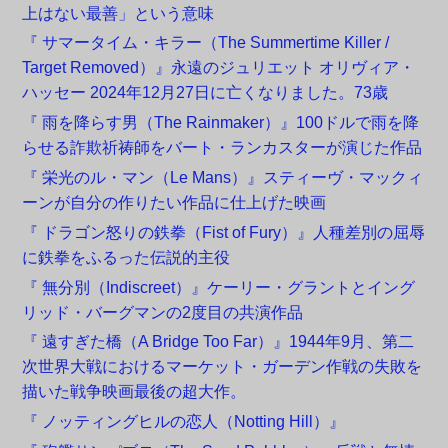
上はない最善」という意味
『 サマータイム・キラー（The Summertime Killer /
Target Removed）』永遠のジュリエット オリヴィア・
ハッセー 2024年12月27日に亡くなりました。73歳
『 雨を降らす男（The Rainmaker）』100ドルで雨を降
らせる詐欺祈祷師をバート・ランカスターが演じた作品
『 栄光のル・マン（Le Mans）』スティーヴ・マックィ
ーンが自分の作りたい作品に仕上げた映画
『 ドラゴン怒りの鉄拳（Fist of Fury）』人種差別の屈辱
に鉄拳をふるった伝説的主役
『 無分別（Indiscreet）』ケーリー・グラントとイング
リッド・バーグマンの2度目の共演作品
『 遠すぎた橋（A Bridge Too Far）』1944年9月、第二
次世界大戦におけるマーケット・ガーデン作戦の失敗を
描いた戦争映画最後の超大作。
『 ノッティングヒルの恋人（Notting Hill）』