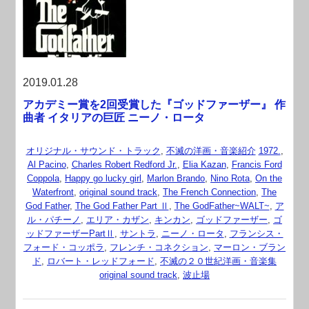
2019.01.28
アカデミー賞を2回受賞した『ゴッドファーザー』 作
曲者 イタリアの巨匠 ニーノ・ロータ
オリジナル・サウンド・トラック
,
不滅の洋画・音楽紹介
1972.
,
Al Pacino
,
Charles Robert Redford Jr.
,
Elia Kazan
,
Francis Ford
Coppola
,
Happy go lucky girl
,
Marlon Brando
,
Nino Rota
,
On the
Waterfront
,
original sound track
,
The French Connection
,
The
God Father
,
The God Father Part Ⅱ
,
The GodFather~WALT~
,
ア
ル・パチーノ
,
エリア・カザン
,
キンカン
,
ゴッドファーザー
,
ゴ
ッドファーザーPartⅡ
,
サントラ
,
ニーノ・ロータ
,
フランシス・
フォード・コッポラ
,
フレンチ・コネクション
,
マーロン・ブラン
ド
,
ロバート・レッドフォード
,
不滅の２０世紀洋画・音楽集
original sound track
,
波止場