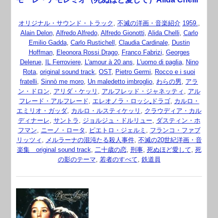
オリジナル・サウンド・トラック
,
不滅の洋画・音楽紹介
1959.
,
Alain Delon
,
Alfredo Alfredo
,
Alfredo Gionotti
,
Alida Chelli
,
Carlo
Emilio Gadda
,
Carlo Rustichell
,
Claudia Cardinale
,
Dustin
Hoffman
,
Eleonora Rossi Drago
,
Franco Fabrizi
,
Georges
Delerue
,
IL Ferroviere
,
L'amour à 20 ans
,
L'uomo di paglia
,
Nino
Rota
,
original sound track
,
OST
,
Pietro Germi
,
Rocco e i suoi
fratelli
,
Sinnò me moro
,
Un maledetto imbroglio
,
わらの男
,
アラ
ン・ドロン
,
アリダ・ケッリ
,
アルフレッド・ジャネッティ
,
アル
フレード・アルフレード
,
エレオノラ・ロッシ₌ドラゴ
,
カルロ・
エミリオ・ガッダ
,
カルロ・ルスティケッリ
,
クラウディア・カル
ディナーレ
,
サントラ
,
ジョルジュ・ドルリュー
,
ダスティン・ホ
フマン
,
ニーノ・ロータ
,
ピエトロ・ジェルミ
,
フランコ・ファブ
リッツィ
,
メルラーナの混沌たる殺人事件
,
不滅の20世紀洋画・音
楽集 original sound track
,
二十歳の恋
,
刑事
,
死ぬほど愛して
,
死
の影のテーマ
,
若者のすべて
,
鉄道員