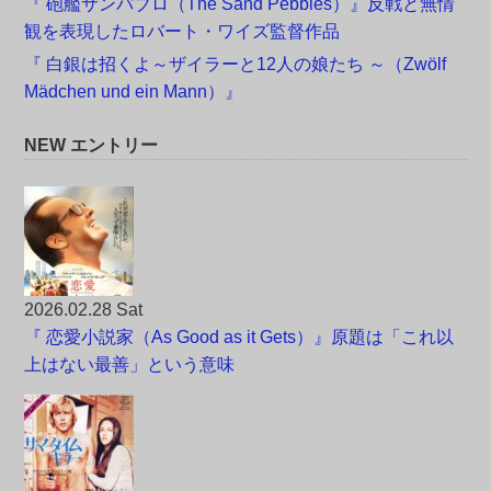
『 砲艦サンパブロ（The Sand Pebbles）』反戦と無情
観を表現したロバート・ワイズ監督作品
『 白銀は招くよ～ザイラーと12人の娘たち ～（Zwölf
Mädchen und ein Mann）』
NEW エントリー
2026.02.28 Sat
『 恋愛小説家（As Good as it Gets）』原題は「これ以
上はない最善」という意味