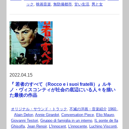
ック
,
映画音楽
,
無防備都市
,
甘い生活
,
男と女
2022.04.15
『 若者のすべて（Rocco e i suoi fratelli）』ルキ
ノ・ヴィスコンティが社会の底辺にいる人々を描い
た最後の作品
オリジナル・サウンド・トラック
,
不滅の洋画・音楽紹介
1960.
,
Alain Delon
,
Annie Girardot
,
Conversation Piece
,
Elio Mauro
,
Giovanni Testori
,
Gruppo di famiglia in un interno
,
IL ponte de lla
Ghisolfa
,
Jean Renoir
,
L'Innocent
,
L'innocente
,
Luchino Visconti
,