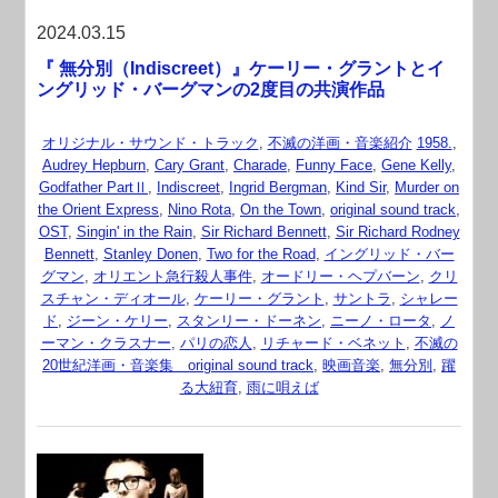
2024.03.15
『 無分別（Indiscreet）』ケーリー・グラントとイ
ングリッド・バーグマンの2度目の共演作品
オリジナル・サウンド・トラック
,
不滅の洋画・音楽紹介
1958.
,
Audrey Hepburn
,
Cary Grant
,
Charade
,
Funny Face
,
Gene Kelly
,
Godfather PartⅡ
,
Indiscreet
,
Ingrid Bergman
,
Kind Sir
,
Murder on
the Orient Express
,
Nino Rota
,
On the Town
,
original sound track
,
OST
,
Singin' in the Rain
,
Sir Richard Bennett
,
Sir Richard Rodney
Bennett
,
Stanley Donen
,
Two for the Road
,
イングリッド・バー
グマン
,
オリエント急行殺人事件
,
オードリー・ヘプバーン
,
クリ
スチャン・ディオール
,
ケーリー・グラント
,
サントラ
,
シャレー
ド
,
ジーン・ケリー
,
スタンリー・ドーネン
,
ニーノ・ロータ
,
ノ
ーマン・クラスナー
,
パリの恋人
,
リチャード・ベネット
,
不滅の
20世紀洋画・音楽集 original sound track
,
映画音楽
,
無分別
,
躍
る大紐育
,
雨に唄えば