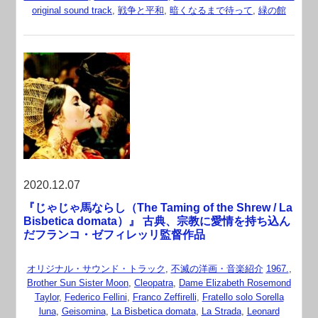
original sound track
,
戦争と平和
,
暗くなるまで待って
,
緑の館
2020.12.07
『じゃじゃ馬ならし（The Taming of the Shrew / La
Bisbetica domata）』 古典、宗教に愛情を持ち込ん
だフランコ・ゼフィレッリ監督作品
オリジナル・サウンド・トラック
,
不滅の洋画・音楽紹介
1967.
,
Brother Sun Sister Moon
,
Cleopatra
,
Dame Elizabeth Rosemond
Taylor
,
Federico Fellini
,
Franco Zeffirelli
,
Fratello solo Sorella
luna
,
Geisomina
,
La Bisbetica domata
,
La Strada
,
Leonard