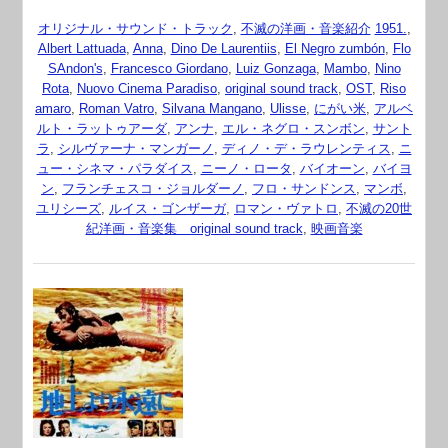
オリジナル・サウンド・トラック
,
不滅の洋画・音楽紹介
1951.
,
Albert Lattuada
,
Anna
,
Dino De Laurentiis
,
El Negro zumbón
,
Flo
SAndon's
,
Francesco Giordano
,
Luiz Gonzaga
,
Mambo
,
Nino
Rota
,
Nuovo Cinema Paradiso
,
original sound track
,
OST
,
Riso
amaro
,
Roman Vatro
,
Silvana Mangano
,
Ulisse
,
にがい米
,
アルベ
ルト・ラットゥアーダ
,
アンナ
,
エル・ネグロ・スンボン
,
サント
ラ
,
シルヴァーナ・マンガーノ
,
ディノ・デ・ラウレンティス
,
ニ
ュー・シネマ・パラダイス
,
ニーノ・ロータ
,
バイオーン
,
バイヨ
ン
,
フランチェスコ・ジョルダーノ
,
フロ・サンドンス
,
マンボ
,
ユリシーズ
,
ルイス・ゴンザーガ
,
ロマン・ヴァトロ
,
不滅の20世
紀洋画・音楽集 original sound track
,
映画音楽