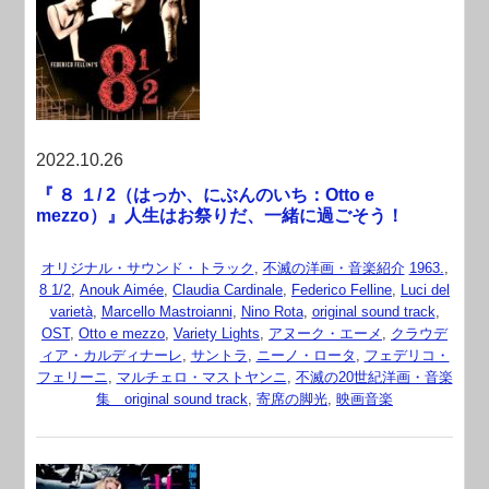
2022.10.26
『 ８ １/ 2（はっか、にぶんのいち：Otto e
mezzo）』人生はお祭りだ、一緒に過ごそう！
オリジナル・サウンド・トラック
,
不滅の洋画・音楽紹介
1963.
,
8 1/2
,
Anouk Aimée
,
Claudia Cardinale
,
Federico Felline
,
Luci del
varietà
,
Marcello Mastroianni
,
Nino Rota
,
original sound track
,
OST
,
Otto e mezzo
,
Variety Lights
,
アヌーク・エーメ
,
クラウデ
ィア・カルディナーレ
,
サントラ
,
ニーノ・ロータ
,
フェデリコ・
フェリーニ
,
マルチェロ・マストヤンニ
,
不滅の20世紀洋画・音楽
集 original sound track
,
寄席の脚光
,
映画音楽