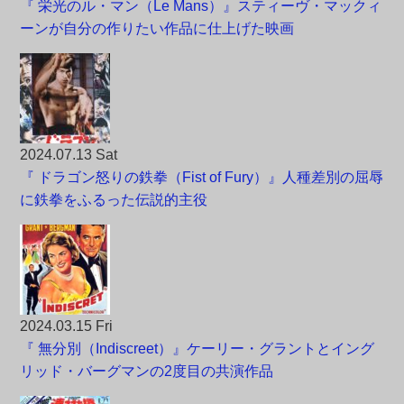
『 栄光のル・マン（Le Mans）』スティーヴ・マックィ
ーンが自分の作りたい作品に仕上げた映画
2024.07.13 Sat
『 ドラゴン怒りの鉄拳（Fist of Fury）』人種差別の屈辱
に鉄拳をふるった伝説的主役
2024.03.15 Fri
『 無分別（Indiscreet）』ケーリー・グラントとイング
リッド・バーグマンの2度目の共演作品