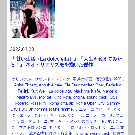
2022.04.23
『 甘い生活（La dolce vita）』「人生を変えてみた
ら！」 ネオ・リアリズモを描いた傑作
オリジナル・サウンド・トラック
,
不滅の洋画・音楽紹介
1960.
,
Anita Ekberg
,
Anouk Aimée
,
Die Dreigroschen Oper
,
Federico
Fellini
,
Kurt Weil
,
La dolce vita
,
Mack the Knife
,
Marcello
Mastroianni
,
Moritat
,
Nino Rota
,
original sound track
,
OST
,
Roberto Rossellini
,
Roma città ap
,
Roma Open City
,
Sammy
Davis Jr.
,
Un homme et une femme
,
アニタ・エクバーグ
,
アヌー
ク・エーメ
,
クルト・ヴァイル
,
サントラ
,
ニーノ・ロータ
,
フェ
デリコ・フェリーニ
,
マッキー・メッサのモリタート
,
マルチェ
ロ・マストロヤンニ
,
モリタート
,
ロベルト・ロッセリーニ
,
三文
オペラ
,
不滅の20世紀洋画・音楽集 original sound track
,
匕首マ