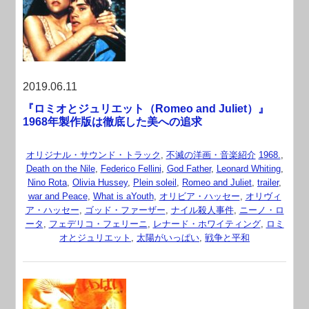
2019.06.11
『ロミオとジュリエット（Romeo and Juliet）』
1968年製作版は徹底した美への追求
オリジナル・サウンド・トラック
,
不滅の洋画・音楽紹介
1968.
,
Death on the Nile
,
Federico Fellini
,
God Father
,
Leonard Whiting
,
Nino Rota
,
Olivia Hussey
,
Plein soleil
,
Romeo and Juliet
,
trailer
,
war and Peace
,
What is aYouth
,
オリビア・ハッセー
,
オリヴィ
ア・ハッセー
,
ゴッド・ファーザー
,
ナイル殺人事件
,
ニーノ・ロ
ータ
,
フェデリコ・フェリーニ
,
レナード・ホワイティング
,
ロミ
オとジュリエット
,
太陽がいっぱい
,
戦争と平和