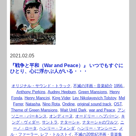
2021.02.05
『戦争と平和（War and Peace）』 いつでもすぐに
ひとり、心に浮かぶ人がいる・・・
オリジナル・サウンド・トラック
,
不滅の洋画・音楽紹介
1956.
,
Anthony Perkins
,
Audrey Hepburn
,
Green Mansions
,
Henry
Fonda
,
Henry Mancini
,
King Vider
,
Lev Nikolayevich Tolstoy
,
Mel
Ferrer
,
Natasha
,
Nino Rota
,
Ondine
,
original sound track
,
OST
,
Theme of Green Mansions
,
Wait Until Dark
,
war and Peace
,
アン
ソニー・パーキンス
,
オンディーヌ
,
オードリー・ヘプバーン
,
キ
ング・ヴィダー
,
サントラ
,
ナターシャ
,
ナターシャのワルツ
,
ニ
ーノ・ロータ
,
ヘンリー・フォンダ
,
ヘンリー・マンシーニ
,
メ
ル・ファーラー
,
レフ・トルストイ
,
不滅の20世紀洋画・音楽集