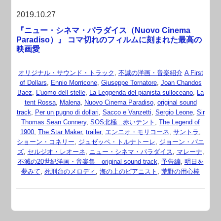
2019.10.27
『ニュー・シネマ・パラダイス（Nuovo Cinema
Paradiso）』 コマ切れのフィルムに刻まれた最高の
映画愛
オリジナル・サウンド・トラック
,
不滅の洋画・音楽紹介
A First
of Dollars
,
Ennio Morricone
,
Giuseppe Tornatore
,
Joan Chandos
Baez
,
L'uomo dell stelle
,
La Leggenda del pianista sulloceano
,
La
tent Rossa
,
Malena
,
Nuovo Cinema Paradiso
,
original sound
track
,
Per un pugno di dollari
,
Sacco e Vanzetti
,
Sergio Leone
,
Sir
Thomas Sean Connery
,
SOS北極...赤いテント
,
The Legend of
1900
,
The Star Maker
,
trailer
,
エンニオ・モリコーネ
,
サントラ
,
ショーン・コネリー
,
ジュゼッペ・トルナトーレ
,
ジョーン・バエ
ズ
,
セルジオ・レオーネ
,
ニュー・シネマ・パラダイス
,
マレーナ
,
不滅の20世紀洋画・音楽集 original sound track
,
予告編
,
明日を
夢みて
,
死刑台のメロディ
,
海の上のピアニスト
,
荒野の用心棒