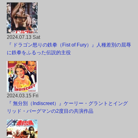
2024.07.13 Sat
『 ドラゴン怒りの鉄拳（Fist of Fury）』人種差別の屈辱
に鉄拳をふるった伝説的主役
2024.03.15 Fri
『 無分別（Indiscreet）』ケーリー・グラントとイング
リッド・バーグマンの2度目の共演作品