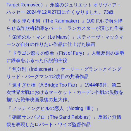
Target Removed）』永遠のジュリエット オリヴィア・
ハッセー 2024年12月27日に亡くなりました。73歳
『 雨を降らす男（The Rainmaker）』100ドルで雨を降
らせる詐欺祈祷師をバート・ランカスターが演じた作品
『 栄光のル・マン（Le Mans）』スティーヴ・マックィ
ーンが自分の作りたい作品に仕上げた映画
『 ドラゴン怒りの鉄拳（Fist of Fury）』人種差別の屈辱
に鉄拳をふるった伝説的主役
『 無分別（Indiscreet）』ケーリー・グラントとイング
リッド・バーグマンの2度目の共演作品
『 遠すぎた橋（A Bridge Too Far）』1944年9月、第二
次世界大戦におけるマーケット・ガーデン作戦の失敗を
描いた戦争映画最後の超大作。
『 ノッティングヒルの恋人（Notting Hill）』
『 砲艦サンパブロ（The Sand Pebbles）』反戦と無情
観を表現したロバート・ワイズ監督作品