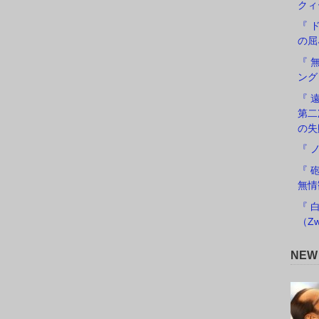
クィ
『 
の屈
『 
ング
『 遠
第二
の失
『 
『 
無情
『 
（Zw
NE