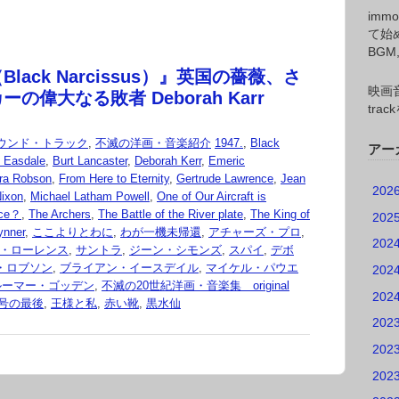
imm
て始
BG
lack Narcissus）』英国の薔薇、さ
映画音
の偉大なる敗者 Deborah Karr
tr
ウンド・トラック
,
不滅の洋画・音楽紹介
1947.
,
Black
アー
n Easdale
,
Burt Lancaster
,
Deborah Kerr
,
Emeric
ora Robson
,
From Here to Eternity
,
Gertrude Lawrence
,
Jean
202
Nixon
,
Michael Latham Powell
,
One of Our Aircraft is
nce？
,
The Archers
,
The Battle of the River plate
,
The King of
202
ynner
,
ここよりとわに
,
わが一機未帰還
,
アチャーズ・プロ
,
202
・ローレンス
,
サントラ
,
ジーン・シモンズ
,
スパイ
,
デボ
・ロブソン
,
ブライアン・イースデイル
,
マイケル・パウエ
202
ルーマー・ゴッデン
,
不滅の20世紀洋画・音楽集 original
202
号の最後
,
王様と私
,
赤い靴
,
黒水仙
202
202
202