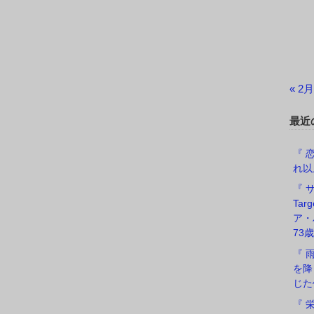
« 2月
最近
『 恋
れ以
『 サ
Ta
ア・
73歳
『 
を降
じた
『 