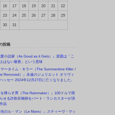
16
17
18
19
20
21
22
23
24
25
26
27
28
29
30
31
の投稿
愛小説家（As Good as it Gets）』原題は「こ
上はない最善」という意味
マータイム・キラー（The Summertime Killer /
rget Removed）』永遠のジュリエット オリヴィ
ハッセー 2024年12月27日に亡くなりました。
雨を降らす男（The Rainmaker）』100ドルで雨
らせる詐欺祈祷師をバート・ランカスターが演
作品
栄光のル・マン（Le Mans）』スティーヴ・マッ