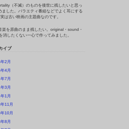
ortality（不滅）のものを後世に残したいと思っ
めました。バラエティ番組などでよく耳にする
M,実は古い映画の主題曲なのです。
楽を原曲のまま残したい。original・sound・
ackを消したくない一心で作ってみました。
カイブ
6年2月
5年4月
4年7月
4年3月
4年1月
3年11月
3年10月
3年8月