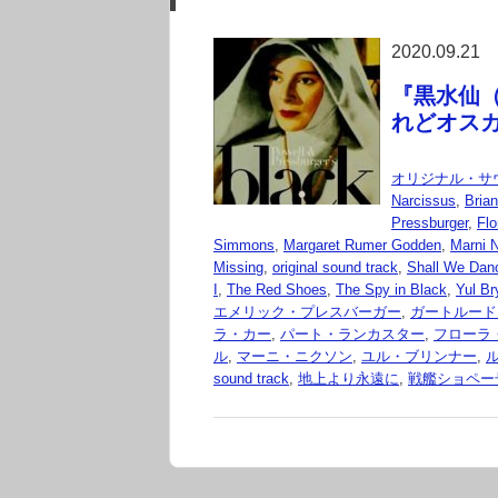
2020.09.21
『黒水仙（B
れどオスカー
オリジナル・サ
Narcissus
,
Bria
Pressburger
,
Fl
Simmons
,
Margaret Rumer Godden
,
Marni 
Missing
,
original sound track
,
Shall We Da
I
,
The Red Shoes
,
The Spy in Black
,
Yul Br
エメリック・プレスバーガー
,
ガートルード
ラ・カー
,
パート・ランカスター
,
フローラ
ル
,
マーニ・ニクソン
,
ユル・ブリンナー
,
sound track
,
地上より永遠に
,
戦艦ショペー