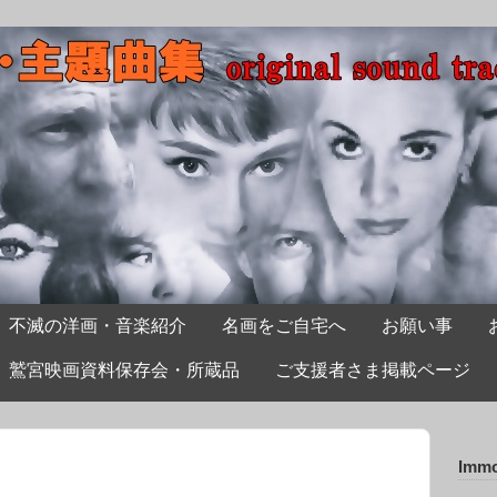
不滅の洋画・音楽紹介
名画をご自宅へ
お願い事
鷲宮映画資料保存会・所蔵品
ご支援者さま掲載ページ
Immo