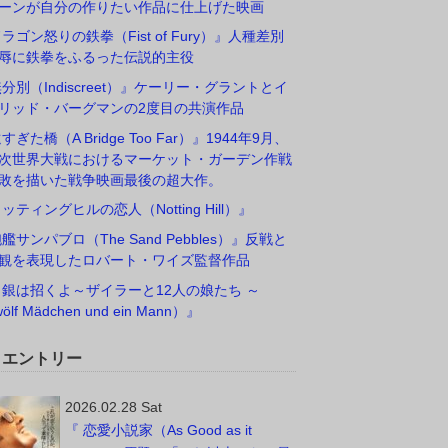
ーンが自分の作りたい作品に仕上げた映画
ドラゴン怒りの鉄拳（Fist of Fury）』人種差別
辱に鉄拳をふるった伝説的主役
無分別（Indiscreet）』ケーリー・グラントとイ
リッド・バーグマンの2度目の共演作品
すぎた橋（A Bridge Too Far）』1944年9月、
次世界大戦におけるマーケット・ガーデン作戦
敗を描いた戦争映画最後の超大作。
ノッティングヒルの恋人（Notting Hill）』
砲艦サンパブロ（The Sand Pebbles）』反戦と
観を表現したロバート・ワイズ監督作品
白銀は招くよ～ザイラーと12人の娘たち ～
ölf Mädchen und ein Mann）』
W エントリー
2026.02.28 Sat
『 恋愛小説家（As Good as it