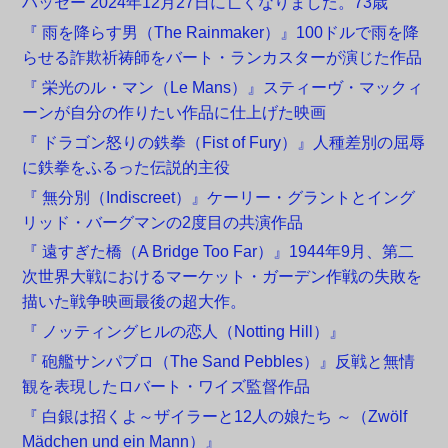
ハッセー 2024年12月27日に亡くなりました。73歳
『 雨を降らす男（The Rainmaker）』100ドルで雨を降
らせる詐欺祈祷師をバート・ランカスターが演じた作品
『 栄光のル・マン（Le Mans）』スティーヴ・マックィ
ーンが自分の作りたい作品に仕上げた映画
『 ドラゴン怒りの鉄拳（Fist of Fury）』人種差別の屈辱
に鉄拳をふるった伝説的主役
『 無分別（Indiscreet）』ケーリー・グラントとイング
リッド・バーグマンの2度目の共演作品
『 遠すぎた橋（A Bridge Too Far）』1944年9月、第二
次世界大戦におけるマーケット・ガーデン作戦の失敗を
描いた戦争映画最後の超大作。
『 ノッティングヒルの恋人（Notting Hill）』
『 砲艦サンパブロ（The Sand Pebbles）』反戦と無情
観を表現したロバート・ワイズ監督作品
『 白銀は招くよ～ザイラーと12人の娘たち ～（Zwölf
Mädchen und ein Mann）』