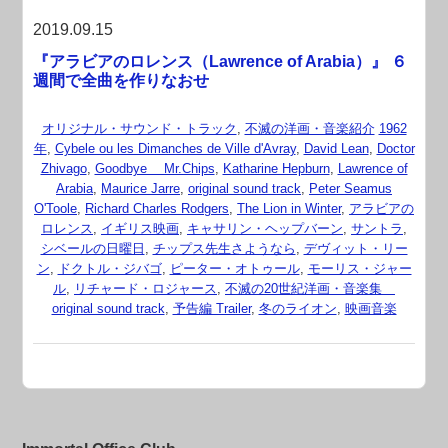
2019.09.15
『アラビアのロレンス（Lawrence of Arabia）』 ６
週間で全曲を作りなおせ
オリジナル・サウンド・トラック
,
不滅の洋画・音楽紹介
1962
年
,
Cybele ou les Dimanches de Ville d'Avray
,
David Lean
,
Doctor
Zhivago
,
Goodbye Mr.Chips
,
Katharine Hepburn
,
Lawrence of
Arabia
,
Maurice Jarre
,
original sound track
,
Peter Seamus
O'Toole
,
Richard Charles Rodgers
,
The Lion in Winter
,
アラビアの
ロレンス
,
イギリス映画
,
キャサリン・ヘップバーン
,
サントラ
,
シベールの日曜日
,
チップス先生さようなら
,
デヴィット・リー
ン
,
ドクトル・ジバゴ
,
ピーター・オトゥール
,
モーリス・ジャー
ル
,
リチャード・ロジャース
,
不滅の20世紀洋画・音楽集
original sound track
,
予告編 Trailer
,
冬のライオン
,
映画音楽