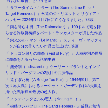
上はない最善」という意味
『 サマータイム・キラー（The Summertime Killer /
Target Removed）』永遠のジュリエット オリヴィア・
ハッセー 2024年12月27日に亡くなりました。73歳
『 雨を降らす男（The Rainmaker）』100ドルで雨を降
らせる詐欺祈祷師をバート・ランカスターが演じた作品
『 栄光のル・マン（Le Mans）』スティーヴ・マックィ
ーンが自分の作りたい作品に仕上げた映画
『 ドラゴン怒りの鉄拳（Fist of Fury）』人種差別の屈辱
に鉄拳をふるった伝説的主役
『 無分別（Indiscreet）』ケーリー・グラントとイング
リッド・バーグマンの2度目の共演作品
『 遠すぎた橋（A Bridge Too Far）』1944年9月、第二
次世界大戦におけるマーケット・ガーデン作戦の失敗を
描いた戦争映画最後の超大作。
『 ノッティングヒルの恋人（Notting Hill）』
『 砲艦サンパブロ（The Sand Pebbles）』反戦と無情