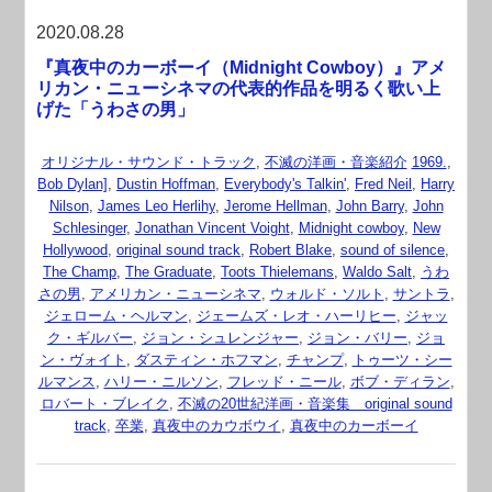
2020.08.28
『真夜中のカーボーイ（Midnight Cowboy）』アメ
リカン・ニューシネマの代表的作品を明るく歌い上
げた「うわさの男」
オリジナル・サウンド・トラック
,
不滅の洋画・音楽紹介
1969.
,
Bob Dylan]
,
Dustin Hoffman
,
Everybody's Talkin'
,
Fred Neil
,
Harry
Nilson
,
James Leo Herlihy
,
Jerome Hellman
,
John Barry
,
John
Schlesinger
,
Jonathan Vincent Voight
,
Midnight cowboy
,
New
Hollywood
,
original sound track
,
Robert Blake
,
sound of silence
,
The Champ
,
The Graduate
,
Toots Thielemans
,
Waldo Salt
,
うわ
さの男
,
アメリカン・ニューシネマ
,
ウォルド・ソルト
,
サントラ
,
ジェローム・ヘルマン
,
ジェームズ・レオ・ハーリヒー
,
ジャッ
ク・ギルバー
,
ジョン・シュレンジャー
,
ジョン・バリー
,
ジョ
ン・ヴォイト
,
ダスティン・ホフマン
,
チャンプ
,
トゥーツ・シー
ルマンス
,
ハリー・ニルソン
,
フレッド・ニール
,
ボブ・ディラン
,
ロバート・ブレイク
,
不滅の20世紀洋画・音楽集 original sound
track
,
卒業
,
真夜中のカウボウイ
,
真夜中のカーボーイ