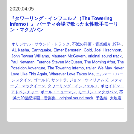
2020.04.05
『タワーリング・インフェルノ（The Towering
Inferno）』 パーティ会場で歌った女性歌手モーリ
ン・マクガバン
オリジナル・サウンド・トラック
,
不滅の洋画・音楽紹介
1974.
,
AL Kasha
,
Earthquake
,
Elmer Bernstein
,
Gold
,
Joel Hirschhorn
,
John Towner Williams
,
Maureen McGovern
,
original sound track
,
Paul Newman
,
Terence Steven McQueen
,
The Morning After
,
The
Poseidon Adventure
,
The Towering Inferno
,
trailer
,
We May Never
Love Like This Again
,
Wherever Love Takes Me
,
エルマー・バー
ンスタイン
,
ゴールド
,
サントラ
,
ジョン・ウィリアムズ
,
スティ
ーブ・マックイーン
,
タワーリング・インフェルノ
,
ポセイドン・
アドベンチャー
,
ポール・ニューマン
,
モーリン・マクガバン
,
不
滅の20世紀洋画・音楽集 original sound track
,
予告編
,
大地震