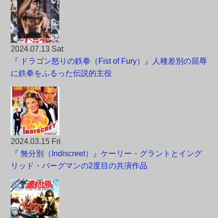
2024.07.13 Sat
『 ドラゴン怒りの鉄拳（Fist of Fury）』人種差別の屈辱
に鉄拳をふるった伝説的主役
2024.03.15 Fri
『 無分別（Indiscreet）』ケーリー・グラントとイング
リッド・バーグマンの2度目の共演作品