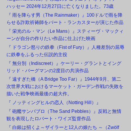
ハッセー 2024年12月27日に亡くなりました。73歳
『 雨を降らす男（The Rainmaker）』100ドルで雨を降
らせる詐欺祈祷師をバート・ランカスターが演じた作品
『 栄光のル・マン（Le Mans）』スティーヴ・マックィ
ーンが自分の作りたい作品に仕上げた映画
『 ドラゴン怒りの鉄拳（Fist of Fury）』人種差別の屈辱
に鉄拳をふるった伝説的主役
『 無分別（Indiscreet）』ケーリー・グラントとイング
リッド・バーグマンの2度目の共演作品
『 遠すぎた橋（A Bridge Too Far）』1944年9月、第二
次世界大戦におけるマーケット・ガーデン作戦の失敗を
描いた戦争映画最後の超大作。
『 ノッティングヒルの恋人（Notting Hill）』
『 砲艦サンパブロ（The Sand Pebbles）』反戦と無情
観を表現したロバート・ワイズ監督作品
『 白銀は招くよ～ザイラーと12人の娘たち ～（Zwölf