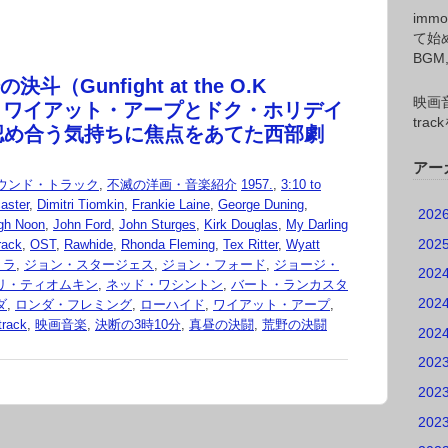
imm
て始
BG
決斗（Gunfight at the O.K
映画音
l）』ワイアット・アープとドク・ホリデイ
tr
認め合う気持ちに焦点をあてた西部劇
アー
ウンド・トラック
,
不滅の洋画・音楽紹介
1957.
,
3:10 to
aster
,
Dimitri Tiomkin
,
Frankie Laine
,
George Duning
,
202
gh Noon
,
John Ford
,
John Sturges
,
Kirk Douglas
,
My Darling
202
rack
,
OST
,
Rawhide
,
Rhonda Fleming
,
Tex Ritter
,
Wyatt
トラ
,
ジョン・スタージェス
,
ジョン・フォード
,
ジョージ・
202
リ・ティオムキン
,
ネッド・ワシントン
,
バート・ランカスタ
202
ダ
,
ロンダ・フレミング
,
ローハイド
,
ワイアット・アープ
,
rack
,
映画音楽
,
決断の3時10分
,
真昼の決闘
,
荒野の決闘
202
202
202
202