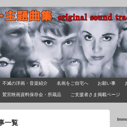
不滅の洋画・音楽紹介
名画をご自宅へ
お願い事
鷲宮映画資料保存会・所蔵品
ご支援者さま掲載ページ
Immo
事一覧