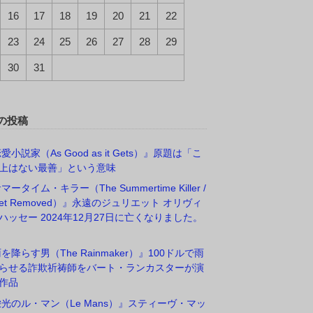
16
17
18
19
20
21
22
23
24
25
26
27
28
29
30
31
の投稿
愛小説家（As Good as it Gets）』原題は「こ
上はない最善」という意味
マータイム・キラー（The Summertime Killer /
rget Removed）』永遠のジュリエット オリヴィ
ハッセー 2024年12月27日に亡くなりました。
雨を降らす男（The Rainmaker）』100ドルで雨
らせる詐欺祈祷師をバート・ランカスターが演
作品
栄光のル・マン（Le Mans）』スティーヴ・マッ