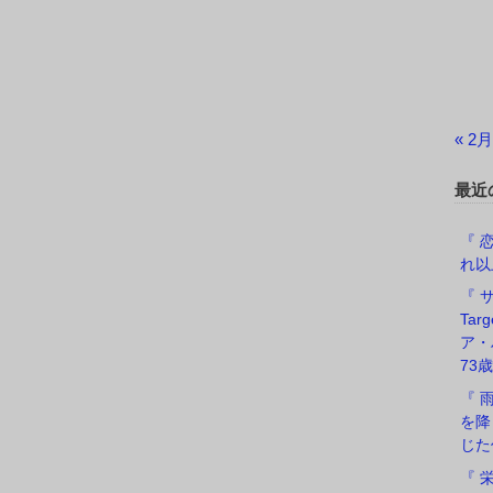
« 2月
最近
『 恋
れ以
『 サ
Ta
ア・
73歳
『 
を降
じた
『 