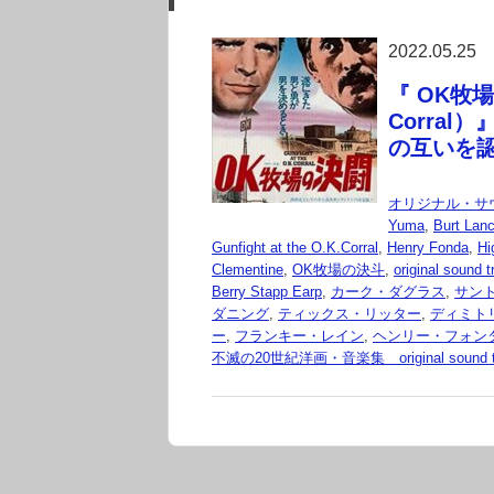
2022.05.25
『 OK牧場の
Corra
の互いを
オリジナル・サ
Yuma
,
Burt Lanc
Gunfight at the O.K.Corral
,
Henry Fonda
,
Hi
Clementine
,
OK牧場の決斗
,
original sound t
Berry Stapp Earp
,
カーク・ダグラス
,
サン
ダニング
,
ティックス・リッター
,
ディミト
ー
,
フランキー・レイン
,
ヘンリー・フォン
不滅の20世紀洋画・音楽集 original sound t