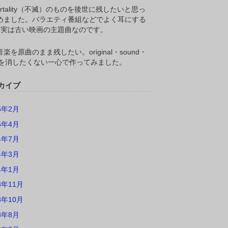
ortality（不滅）のものを後世に残したいと思っ
めました。バラエティ番組などでよく耳にする
M,実は古い映画の主題曲なのです。
楽を原曲のまま残したい。original・sound・
ackを消したくない一心で作ってみました。
カイブ
6年2月
5年4月
4年7月
4年3月
4年1月
3年11月
3年10月
3年8月