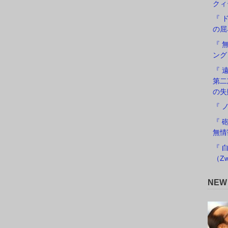
クィ
『 
の屈
『 
ング
『 遠
第二
の失
『 
『 
無情
『 
（Zw
NE