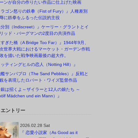
ーンが自分の作りたい作品に仕上げた映画
ドラゴン怒りの鉄拳（Fist of Fury）』人種差別
辱に鉄拳をふるった伝説的主役
無分別（Indiscreet）』ケーリー・グラントとイ
リッド・バーグマンの2度目の共演作品
すぎた橋（A Bridge Too Far）』1944年9月、
次世界大戦におけるマーケット・ガーデン作戦
敗を描いた戦争映画最後の超大作。
ノッティングヒルの恋人（Notting Hill）』
砲艦サンパブロ（The Sand Pebbles）』反戦と
観を表現したロバート・ワイズ監督作品
白銀は招くよ～ザイラーと12人の娘たち ～
ölf Mädchen und ein Mann）』
W エントリー
2026.02.28 Sat
『 恋愛小説家（As Good as it