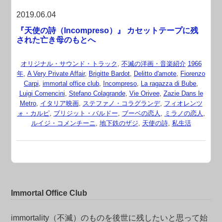
2019.06.04
『天使の詩（Incompreso）』 カセットテープに残
された亡き母のもとへ
オリジナル・サウンド・トラック
,
不滅の洋画・音楽紹介
1966
年
,
A Very Private Affair
,
Brigitte Bardot
,
Delitto d'amote
,
Fiorenzo
Carpi
,
immortal office club
,
Incompreso
,
La ragazza di Bube
,
Luigi Comencini
,
Stefano Colagrande
,
Vie Orivee
,
Zazie Dans le
Metro
,
イタリア映画
,
ステファノ・コラグランデ
,
フィオレンツ
ォ・カルピ
,
ブリジット・バルドー
,
ブーベの恋人
,
ミラノの恋人
,
ルイジ・コメンチーニ
,
地下鉄のザジ
,
天使の詩
,
私生活
Immortal Office Club
immortality（不滅）のものを後世に残したいと思って始