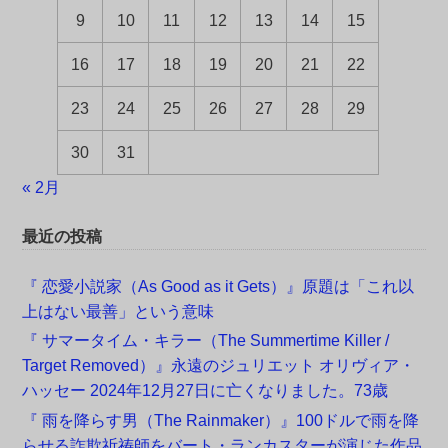
9
10
11
12
13
14
15
16
17
18
19
20
21
22
23
24
25
26
27
28
29
30
31
« 2月
最近の投稿
『 恋愛小説家（As Good as it Gets）』原題は「これ以
上はない最善」という意味
『 サマータイム・キラー（The Summertime Killer /
Target Removed）』永遠のジュリエット オリヴィア・
ハッセー 2024年12月27日に亡くなりました。73歳
『 雨を降らす男（The Rainmaker）』100ドルで雨を降
らせる詐欺祈祷師をバート・ランカスターが演じた作品