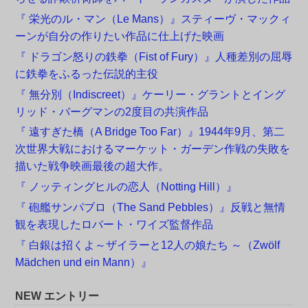
『 栄光のル・マン（Le Mans）』スティーヴ・マックィ
ーンが自分の作りたい作品に仕上げた映画
『 ドラゴン怒りの鉄拳（Fist of Fury）』人種差別の屈辱
に鉄拳をふるった伝説的主役
『 無分別（Indiscreet）』ケーリー・グラントとイング
リッド・バーグマンの2度目の共演作品
『 遠すぎた橋（A Bridge Too Far）』1944年9月、第二
次世界大戦におけるマーケット・ガーデン作戦の失敗を
描いた戦争映画最後の超大作。
『 ノッティングヒルの恋人（Notting Hill）』
『 砲艦サンパブロ（The Sand Pebbles）』反戦と無情
観を表現したロバート・ワイズ監督作品
『 白銀は招くよ～ザイラーと12人の娘たち ～（Zwölf
Mädchen und ein Mann）』
NEW エントリー