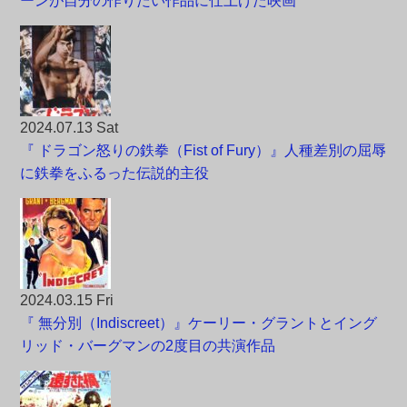
ーンが自分の作りたい作品に仕上げた映画
2024.07.13 Sat
『 ドラゴン怒りの鉄拳（Fist of Fury）』人種差別の屈辱
に鉄拳をふるった伝説的主役
2024.03.15 Fri
『 無分別（Indiscreet）』ケーリー・グラントとイング
リッド・バーグマンの2度目の共演作品