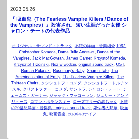
2023.05.26
『 吸血鬼（The Fearless Vampire Killers / Dance of
the Vampires）』殺害され、短い生涯だった女優 シ
ャロン・テートの代表作品
オリジナル・サウンド・トラック
,
不滅の洋画・音楽紹介
1967.
,
Christopher Komeda
,
Dame Julie Andrews
,
Dance of the
Vampires
,
Jack MacGowran
,
James Garner
,
Krzystof Komeda
,
Krzysztof Trzcinski
,
Nóż w wodzie
,
original sound track
,
OST
,
Roman Polanski
,
Rosemary's Baby
,
Sharon Tate
,
The
Americanization of Emily
,
The Fearless Vampire Killers
,
The
Thirteen Chairs
,
クシシュトフ・コメダ
,
クシシュトフ・トルチン
スキ
,
クリストファー・コメダ
,
サントラ
,
シャロン・テート
,
ジ
ェームズ・ガーナー
,
ジャック・マッゴーラン
,
ジュリー・アンド
リュース
,
ロマン・ポランスキー
,
ローズマリーの赤ちゃん
,
不滅
の20世紀洋画・音楽集 original sound track
,
卑怯者の勲章
,
吸血
鬼
,
映画音楽
,
水の中のナイフ