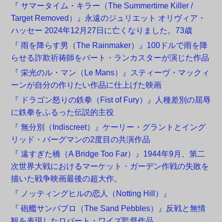
『 サマータイム・キラー（The Summertime Killer /
Target Removed）』永遠のジュリエット オリヴィア・
ハッセー 2024年12月27日に亡くなりました。73歳
『 雨を降らす男（The Rainmaker）』100ドルで雨を降
らせる詐欺祈祷師をバート・ランカスターが演じた作品
『 栄光のル・マン（Le Mans）』スティーヴ・マックィ
ーンが自分の作りたい作品に仕上げた映画
『 ドラゴン怒りの鉄拳（Fist of Fury）』人種差別の屈辱
に鉄拳をふるった伝説的主役
『 無分別（Indiscreet）』ケーリー・グラントとイング
リッド・バーグマンの2度目の共演作品
『 遠すぎた橋（A Bridge Too Far）』1944年9月、第二
次世界大戦におけるマーケット・ガーデン作戦の失敗を
描いた戦争映画最後の超大作。
『 ノッティングヒルの恋人（Notting Hill）』
『 砲艦サンパブロ（The Sand Pebbles）』反戦と無情
観を表現したロバート・ワイズ監督作品