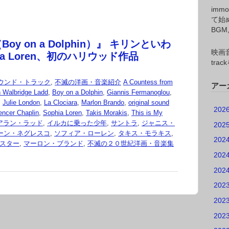
imm
て始
BG
oy on a Dolphin）』 キリンといわ
映画音
ia Loren、初のハリウッド作品
tr
ウンド・トラック
,
不滅の洋画・音楽紹介
A Countess from
アー
n Walbridge Ladd
,
Boy on a Dolphin
,
Giannis Fermanoglou
,
,
Julie London
,
La Clociara
,
Marlon Brando
,
original sound
202
encer Chaplin
,
Sophia Loren
,
Takis Morakis
,
This is My
アラン・ラッド
,
イルカに乗った少年
,
サントラ
,
ジャニス・
202
ーン・ネグレスコ
,
ソフィア・ローレン
,
タキス・モラキス
,
202
スター
,
マーロン・ブランド
,
不滅の２０世紀洋画・音楽集
202
202
202
202
202