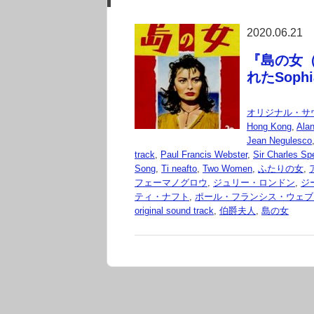
2020.06.21
『島の女（B
れたSoph
オリジナル・サ
Hong Kong
,
Ala
Jean Negulesco
track
,
Paul Francis Webster
,
Sir Charles Sp
Song
,
Ti neafto
,
Two Women
,
ふたりの女
,
フェーマノグロウ
,
ジュリー・ロンドン
,
ジ
ティ・ナフト
,
ポール・フランシス・ウェブ
original sound track
,
伯爵夫人
,
島の女