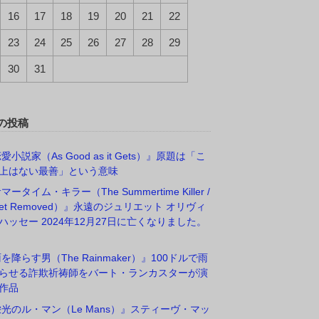
16
17
18
19
20
21
22
23
24
25
26
27
28
29
30
31
の投稿
愛小説家（As Good as it Gets）』原題は「こ
上はない最善」という意味
マータイム・キラー（The Summertime Killer /
rget Removed）』永遠のジュリエット オリヴィ
ハッセー 2024年12月27日に亡くなりました。
雨を降らす男（The Rainmaker）』100ドルで雨
らせる詐欺祈祷師をバート・ランカスターが演
作品
栄光のル・マン（Le Mans）』スティーヴ・マッ