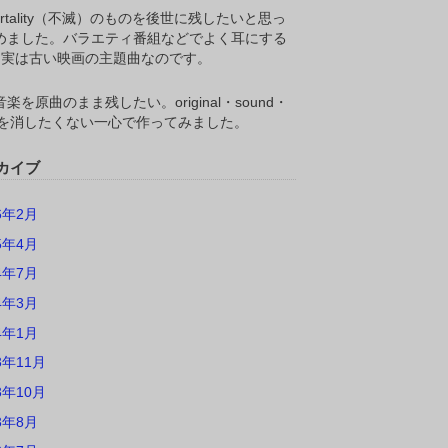
ortality（不滅）のものを後世に残したいと思っ
めました。バラエティ番組などでよく耳にする
M,実は古い映画の主題曲なのです。
楽を原曲のまま残したい。original・sound・
ackを消したくない一心で作ってみました。
カイブ
6年2月
5年4月
4年7月
4年3月
4年1月
3年11月
3年10月
3年8月