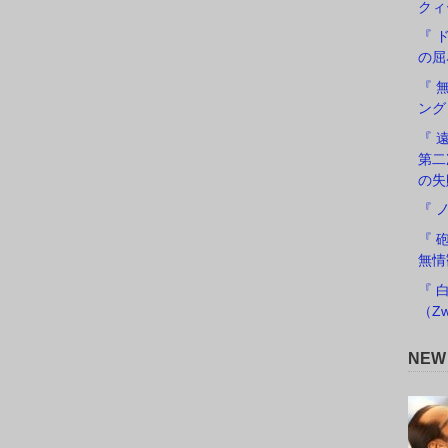
クィ
『 
の屈
『 
ング
『 遠
第二
の失
『 
『 
無情
『 
（Zw
NE