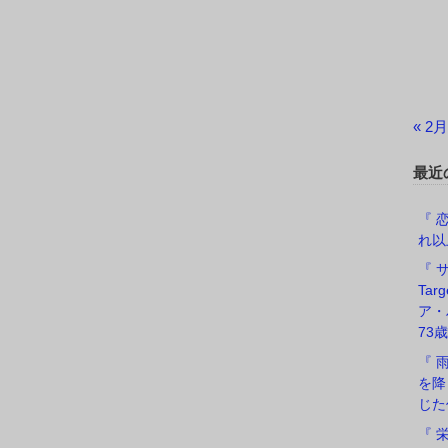
« 2月
最近
『 恋
れ以
『 サ
Ta
ア・
73歳
『 
を降
じた
『 