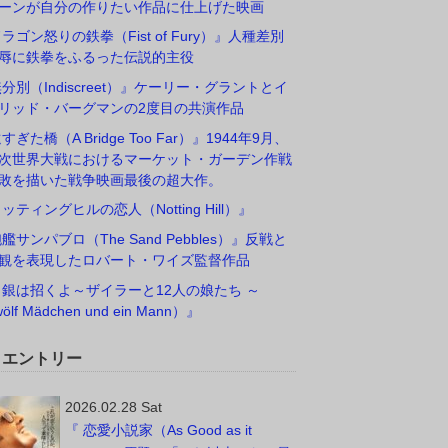
ーンが自分の作りたい作品に仕上げた映画
ドラゴン怒りの鉄拳（Fist of Fury）』人種差別
辱に鉄拳をふるった伝説的主役
無分別（Indiscreet）』ケーリー・グラントとイ
リッド・バーグマンの2度目の共演作品
すぎた橋（A Bridge Too Far）』1944年9月、
次世界大戦におけるマーケット・ガーデン作戦
敗を描いた戦争映画最後の超大作。
ノッティングヒルの恋人（Notting Hill）』
砲艦サンパブロ（The Sand Pebbles）』反戦と
観を表現したロバート・ワイズ監督作品
白銀は招くよ～ザイラーと12人の娘たち ～
ölf Mädchen und ein Mann）』
W エントリー
2026.02.28 Sat
『 恋愛小説家（As Good as it