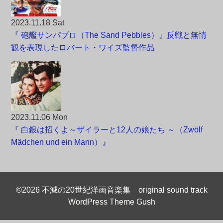
2023.11.18 Sat
『 砲艦サンパブロ（The Sand Pebbles）』反戦と無情
観を表現したロバート・ワイズ監督作品
2023.11.06 Mon
『 白銀は招くよ～ザイラーと12人の娘たち ～（Zwölf
Mädchen und ein Mann）』
©2026 不滅の20世紀洋画音楽集 original sound track
WordPress Theme Gush