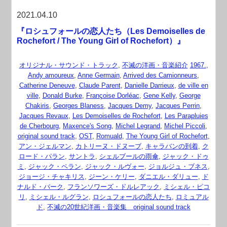
2021.04.10
『ロシュフォールの恋人たち（Les Demoiselles de
Rochefort / The Young Girl of Rochefort）』
オリジナル・サウンド・トラック
,
不滅の洋画・音楽紹介
1967.
,
Andy amoureux
,
Anne Germain
,
Arrived des Camionneurs
,
Catherine Deneuve
,
Claude Parent
,
Danielle Darrieux
,
de ville en
ville
,
Donald Burke
,
Françoise Dorléac
,
Gene Kelly
,
George
Chakiris
,
Georges Blaness
,
Jacques Demy
,
Jacques Perrin
,
Jacques Revaux
,
Les Demoiselles de Rochefort
,
Les Parapluies
de Cherbourg
,
Maxence's Song
,
Michel Legrand
,
Michel Piccoli
,
original sound track
,
OST
,
Romuald
,
The Young Girl of Rochefort
,
アン・ジェルマン
,
カトリーヌ・ドヌーブ
,
キャラバンの到着
,
ク
ロード・パラン
,
サントラ
,
シェルブールの雨傘
,
ジャック・ドゥ
ミ
,
ジャック・ペラン
,
ジャック・ルヴォー
,
ジョルジュ・ブネス
,
ジョージ・チャキリス
,
ジーン・ケリー
,
ダニエル・ダリュー
,
ド
ナルド・バーク
,
フランソワーズ・ドルレアック
,
ミシェル・ピコ
リ
,
ミシェル・ルグラン
,
ロシュフォールの恋人たち
,
ロミュアル
ド
,
不滅の20世紀洋画・音楽集 original sound track