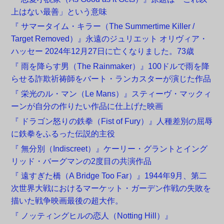
上はない最善」という意味
『 サマータイム・キラー（The Summertime Killer /
Target Removed）』永遠のジュリエット オリヴィア・
ハッセー 2024年12月27日に亡くなりました。73歳
『 雨を降らす男（The Rainmaker）』100ドルで雨を降
らせる詐欺祈祷師をバート・ランカスターが演じた作品
『 栄光のル・マン（Le Mans）』スティーヴ・マックィ
ーンが自分の作りたい作品に仕上げた映画
『 ドラゴン怒りの鉄拳（Fist of Fury）』人種差別の屈辱
に鉄拳をふるった伝説的主役
『 無分別（Indiscreet）』ケーリー・グラントとイング
リッド・バーグマンの2度目の共演作品
『 遠すぎた橋（A Bridge Too Far）』1944年9月、第二
次世界大戦におけるマーケット・ガーデン作戦の失敗を
描いた戦争映画最後の超大作。
『 ノッティングヒルの恋人（Notting Hill）』