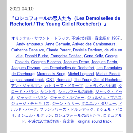
2021.04.10
『ロシュフォールの恋人たち（Les Demoiselles de
Rochefort / The Young Girl of Rochefort）』
オリジナル・サウンド・トラック
,
不滅の洋画・音楽紹介
1967.
,
Andy amoureux
,
Anne Germain
,
Arrived des Camionneurs
,
Catherine Deneuve
,
Claude Parent
,
Danielle Darrieux
,
de ville en
ville
,
Donald Burke
,
Françoise Dorléac
,
Gene Kelly
,
George
Chakiris
,
Georges Blaness
,
Jacques Demy
,
Jacques Perrin
,
Jacques Revaux
,
Les Demoiselles de Rochefort
,
Les Parapluies
de Cherbourg
,
Maxence's Song
,
Michel Legrand
,
Michel Piccoli
,
original sound track
,
OST
,
Romuald
,
The Young Girl of Rochefort
,
アン・ジェルマン
,
カトリーヌ・ドヌーブ
,
キャラバンの到着
,
ク
ロード・パラン
,
サントラ
,
シェルブールの雨傘
,
ジャック・ドゥ
ミ
,
ジャック・ペラン
,
ジャック・ルヴォー
,
ジョルジュ・ブネス
,
ジョージ・チャキリス
,
ジーン・ケリー
,
ダニエル・ダリュー
,
ド
ナルド・バーク
,
フランソワーズ・ドルレアック
,
ミシェル・ピコ
リ
,
ミシェル・ルグラン
,
ロシュフォールの恋人たち
,
ロミュアル
ド
,
不滅の20世紀洋画・音楽集 original sound track