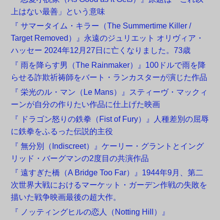
上はない最善」という意味
『 サマータイム・キラー（The Summertime Killer /
Target Removed）』永遠のジュリエット オリヴィア・
ハッセー 2024年12月27日に亡くなりました。73歳
『 雨を降らす男（The Rainmaker）』100ドルで雨を降
らせる詐欺祈祷師をバート・ランカスターが演じた作品
『 栄光のル・マン（Le Mans）』スティーヴ・マックィ
ーンが自分の作りたい作品に仕上げた映画
『 ドラゴン怒りの鉄拳（Fist of Fury）』人種差別の屈辱
に鉄拳をふるった伝説的主役
『 無分別（Indiscreet）』ケーリー・グラントとイング
リッド・バーグマンの2度目の共演作品
『 遠すぎた橋（A Bridge Too Far）』1944年9月、第二
次世界大戦におけるマーケット・ガーデン作戦の失敗を
描いた戦争映画最後の超大作。
『 ノッティングヒルの恋人（Notting Hill）』