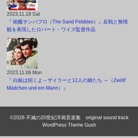
2023.11.18 Sat
『 砲艦サンパブロ（The Sand Pebbles）』反戦と無情
観を表現したロバート・ワイズ監督作品
2023.11.06 Mon
『 白銀は招くよ～ザイラーと12人の娘たち ～（Zwölf
Mädchen und ein Mann）』
©2026 不滅の20世紀洋画音楽集 original sound track
WordPress Theme Gush