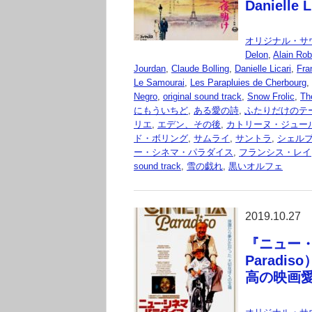
Danielle
オリジナル・サ
Delon
,
Alain Rob
Jourdan
,
Claude Bolling
,
Danielle Licari
,
Fra
Le Samourai
,
Les Parapluies de Cherbourg
,
Negro
,
original sound track
,
Snow Frolic
,
Th
にもういちど
,
ある愛の詩
,
ふたりだけのテ
リエ
,
エデン、その後
,
カトリーヌ・ジュー
ド・ボリング
,
サムライ
,
サントラ
,
シェル
ー・シネマ・パラダイス
,
フランシス・レイ
sound track
,
雪の戯れ
,
黒いオルフェ
2019.10.27
『ニュー・
Parad
高の映画