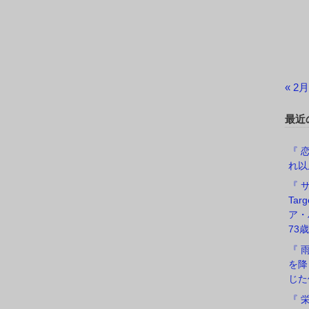
« 2月
最近
『 恋
れ以
『 サ
Ta
ア・
73歳
『 
を降
じた
『 