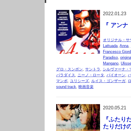
2022.01.23
『 アンナ
オリジナル・サ
Lattuada
,
Anna
,
Francesco Gior
Paradiso
,
origin
Mangano
,
Uliss
グロ・スンボン
,
サントラ
,
シルヴァーナ・
パラダイス
,
ニーノ・ロータ
,
バイオーン
,
マンボ
,
ユリシーズ
,
ルイス・ゴンザーガ
,
sound track
,
映画音楽
2020.05.21
『ふたりだけ
たりだけ