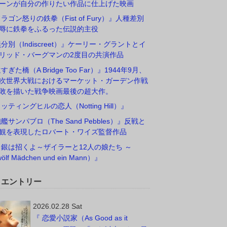
ーンが自分の作りたい作品に仕上げた映画
ドラゴン怒りの鉄拳（Fist of Fury）』人種差別
辱に鉄拳をふるった伝説的主役
無分別（Indiscreet）』ケーリー・グラントとイ
リッド・バーグマンの2度目の共演作品
すぎた橋（A Bridge Too Far）』1944年9月、
次世界大戦におけるマーケット・ガーデン作戦
敗を描いた戦争映画最後の超大作。
ノッティングヒルの恋人（Notting Hill）』
砲艦サンパブロ（The Sand Pebbles）』反戦と
観を表現したロバート・ワイズ監督作品
白銀は招くよ～ザイラーと12人の娘たち ～
ölf Mädchen und ein Mann）』
W エントリー
2026.02.28 Sat
『 恋愛小説家（As Good as it