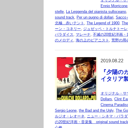
オリジナル・サ
Ennio Morricone
stelle
,
La Leggenda del pianista sulloceano
sound track
,
Per un pugno di dollari
,
Sacco 
北極...赤いテント
,
The Legend of 1900
,
The
ーン・コネリー
,
ジュゼッペ・トルナトーレ
パラダイス
,
マレーナ
,
不滅の20世紀洋画・音楽集 
のメロディ
,
海の上のピアニスト
,
荒野の用
2019.08.22
『夕陽のガンマ
イタリア
オリジナル・サ
Dollars
,
Clint E
Cinema Paradis
Sergio Leone
,
the Bad and the Ugly
,
The Go
ルジオ・レオーネ
,
ニュー・シネマ・パラダ
の20世紀洋画・音楽集 original sound trac
心棒