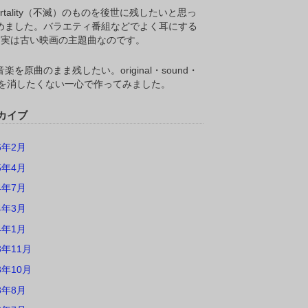
ortality（不滅）のものを後世に残したいと思っ
めました。バラエティ番組などでよく耳にする
M,実は古い映画の主題曲なのです。
楽を原曲のまま残したい。original・sound・
ackを消したくない一心で作ってみました。
カイブ
6年2月
5年4月
4年7月
4年3月
4年1月
3年11月
3年10月
3年8月