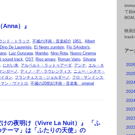
imm
て始
BG
（Anna）』
映画音
tr
ウンド・トラック
,
不滅の洋画・音楽紹介
1951.
,
Albert
Dino De Laurentiis
,
El Negro zumbón
,
Flo SAndon's
,
アー
dano
,
Luiz Gonzaga
,
Mambo
,
Nino Rota
,
Nuovo Cinema
al sound track
,
OST
,
Riso amaro
,
Roman Vatro
,
Silvana
202
e
,
にがい米
,
アルベルト・ラットゥアーダ
,
アンナ
,
エル・ネ
マンガーノ
,
ディノ・デ・ラウレンティス
,
ニュー・シネマ・
202
バイヨン
,
フランチェスコ・ジョルダーノ
,
フロ・サンドンス
,
202
ロマン・ヴァトロ
,
不滅の20世紀洋画・音楽集 original
202
202
202
202
の夜明け（Vivre La Nuit）』 「ふ
202
のテーマ」は「ふたりの天使」の