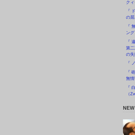
クィ
『 
の屈
『 
ング
『 遠
第二
の失
『 
『 
無情
『 
（Zw
NE