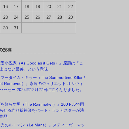
16
17
18
19
20
21
22
23
24
25
26
27
28
29
30
31
の投稿
愛小説家（As Good as it Gets）』原題は「こ
上はない最善」という意味
マータイム・キラー（The Summertime Killer /
rget Removed）』永遠のジュリエット オリヴィ
ハッセー 2024年12月27日に亡くなりました。
雨を降らす男（The Rainmaker）』100ドルで雨
らせる詐欺祈祷師をバート・ランカスターが演
作品
栄光のル・マン（Le Mans）』スティーヴ・マッ