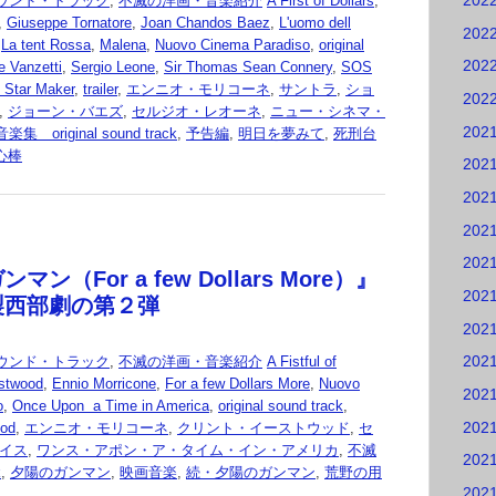
202
ウンド・トラック
,
不滅の洋画・音楽紹介
A First of Dollars
,
,
Giuseppe Tornatore
,
Joan Chandos Baez
,
L'uomo dell
202
,
La tent Rossa
,
Malena
,
Nuovo Cinema Paradiso
,
original
202
e Vanzetti
,
Sergio Leone
,
Sir Thomas Sean Connery
,
SOS
 Star Maker
,
trailer
,
エンニオ・モリコーネ
,
サントラ
,
ショ
202
,
ジョーン・バエズ
,
セルジオ・レオーネ
,
ニュー・シネマ・
202
original sound track
,
予告編
,
明日を夢みて
,
死刑台
心棒
202
202
202
202
ン（For a few Dollars More）』
202
製西部劇の第２弾
202
202
ウンド・トラック
,
不滅の洋画・音楽紹介
A Fistful of
astwood
,
Ennio Morricone
,
For a few Dollars More
,
Nuovo
202
o
,
Once Upon a Time in America
,
original sound track
,
202
od
,
エンニオ・モリコーネ
,
クリント・イーストウッド
,
セ
イス
,
ワンス・アポン・ア・タイム・イン・アメリカ
,
不滅
202
k
,
夕陽のガンマン
,
映画音楽
,
続・夕陽のガンマン
,
荒野の用
202