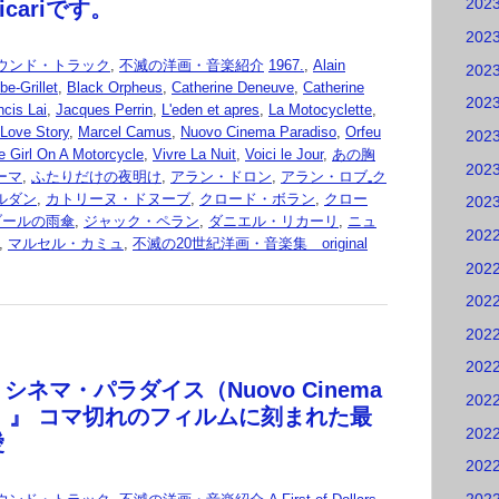
202
 Licariです。
202
ウンド・トラック
,
不滅の洋画・音楽紹介
1967.
,
Alain
202
be‐Grillet
,
Black Orpheus
,
Catherine Deneuve
,
Catherine
202
ncis Lai
,
Jacques Perrin
,
L'eden et apres
,
La Motocyclette
,
Love Story
,
Marcel Camus
,
Nuovo Cinema Paradiso
,
Orfeu
202
e Girl On A Motorcycle
,
Vivre La Nuit
,
Voici le Jour
,
あの胸
202
ーマ
,
ふたりだけの夜明け
,
アラン・ドロン
,
アラン・ロブ₌ク
ルダン
,
カトリーヌ・ドヌーブ
,
クロード・ボラン
,
クロー
202
ブールの雨傘
,
ジャック・ペラン
,
ダニエル・リカーリ
,
ニュ
202
,
マルセル・カミュ
,
不滅の20世紀洋画・音楽集 original
202
202
202
202
シネマ・パラダイス（Nuovo Cinema
202
iso）』 コマ切れのフィルムに刻まれた最
202
愛
202