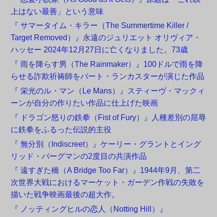
上はない最善」という意味
『 サマータイム・キラー（The Summertime Killer /
Target Removed）』永遠のジュリエット オリヴィア・
ハッセー 2024年12月27日に亡くなりました。73歳
『 雨を降らす男（The Rainmaker）』100ドルで雨を降
らせる詐欺祈祷師をバート・ランカスターが演じた作品
『 栄光のル・マン（Le Mans）』スティーヴ・マックィ
ーンが自分の作りたい作品に仕上げた映画
『 ドラゴン怒りの鉄拳（Fist of Fury）』人種差別の屈辱
に鉄拳をふるった伝説的主役
『 無分別（Indiscreet）』ケーリー・グラントとイング
リッド・バーグマンの2度目の共演作品
『 遠すぎた橋（A Bridge Too Far）』1944年9月、第二
次世界大戦におけるマーケット・ガーデン作戦の失敗を
描いた戦争映画最後の超大作。
『 ノッティングヒルの恋人（Notting Hill）』