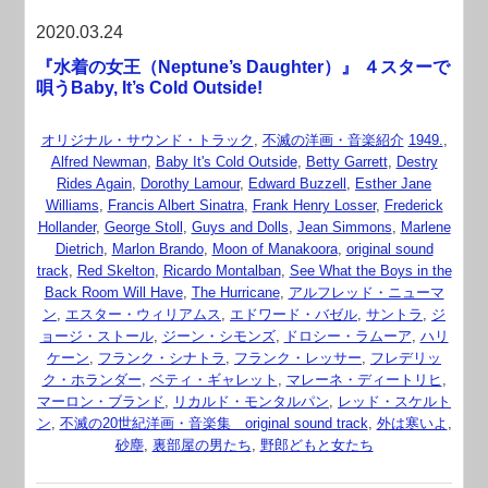
2020.03.24
『水着の女王（Neptune’s Daughter）』 ４スターで
唄うBaby, It’s Cold Outside!
オリジナル・サウンド・トラック
,
不滅の洋画・音楽紹介
1949.
,
Alfred Newman
,
Baby It's Cold Outside
,
Betty Garrett
,
Destry
Rides Again
,
Dorothy Lamour
,
Edward Buzzell
,
Esther Jane
Williams
,
Francis Albert Sinatra
,
Frank Henry Losser
,
Frederick
Hollander
,
George Stoll
,
Guys and Dolls
,
Jean Simmons
,
Marlene
Dietrich
,
Marlon Brando
,
Moon of Manakoora
,
original sound
track
,
Red Skelton
,
Ricardo Montalban
,
See What the Boys in the
Back Room Will Have
,
The Hurricane
,
アルフレッド・ニューマ
ン
,
エスター・ウィリアムス
,
エドワード・バゼル
,
サントラ
,
ジ
ョージ・ストール
,
ジーン・シモンズ
,
ドロシー・ラムーア
,
ハリ
ケーン
,
フランク・シナトラ
,
フランク・レッサー
,
フレデリッ
ク・ホランダー
,
ベティ・ギャレット
,
マレーネ・ディートリヒ
,
マーロン・ブランド
,
リカルド・モンタルパン
,
レッド・スケルト
ン
,
不滅の20世紀洋画・音楽集 original sound track
,
外は寒いよ
,
砂塵
,
裏部屋の男たち
,
野郎どもと女たち