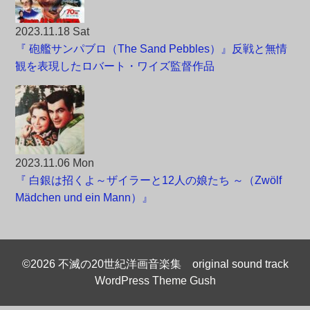
2023.11.18 Sat
『 砲艦サンパブロ（The Sand Pebbles）』反戦と無情
観を表現したロバート・ワイズ監督作品
2023.11.06 Mon
『 白銀は招くよ～ザイラーと12人の娘たち ～（Zwölf
Mädchen und ein Mann）』
©2026 不滅の20世紀洋画音楽集 original sound track
WordPress Theme Gush