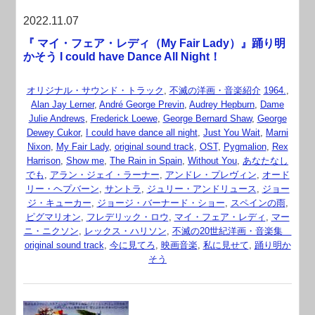
2022.11.07
『 マイ・フェア・レディ（My Fair Lady）』踊り明
かそう I could have Dance All Night！
オリジナル・サウンド・トラック
,
不滅の洋画・音楽紹介
1964.
,
Alan Jay Lerner
,
André George Previn
,
Audrey Hepburn
,
Dame
Julie Andrews
,
Frederick Loewe
,
George Bernard Shaw
,
George
Dewey Cukor
,
I could have dance all night
,
Just You Wait
,
Marni
Nixon
,
My Fair Lady
,
original sound track
,
OST
,
Pygmalion
,
Rex
Harrison
,
Show me
,
The Rain in Spain
,
Without You
,
あなたなし
でも
,
アラン・ジェイ・ラーナー
,
アンドレ・プレヴィン
,
オード
リー・ヘプバーン
,
サントラ
,
ジュリー・アンドリュース
,
ジョー
ジ・キューカー
,
ジョージ・バーナード・ショー
,
スペインの雨
,
ピグマリオン
,
フレデリック・ロウ
,
マイ・フェア・レディ
,
マー
ニ・ニクソン
,
レックス・ハリソン
,
不滅の20世紀洋画・音楽集
original sound track
,
今に見てろ
,
映画音楽
,
私に見せて
,
踊り明か
そう