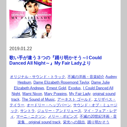
2019.01.22
歌い手が違う３つの『踊り明かそう～I Could
Danced All Night～』My Fair Ladyより
オリジナル・サウンド・トラック
,
不滅の洋画・音楽紹介
Audrey
Hepburn
,
Dame Elizabeth Rosemond Taylor
,
Dame Julie
Elizabeth Andrews
,
Ernest Gold
,
Exodus
,
I Could Danced All
Night
,
Marni Nixon
,
Mary Poppins
,
My Fair Lady
,
original sound
track
,
The Sound of Music
,
アーネスト ゴールド
,
エリザベス・
テイラー
,
オードリー・ヘップバーン
,
サウンド・オブ・ミュージ
ック
,
サントラ
,
ジュリー・アンドリュース
,
マイ・フェア・レデ
ィ
,
マーニ・ニクソン
,
メリー・ポピンズ
,
不滅の20世紀洋画・音
楽集 original sound track
,
栄光への脱出
,
踊り明かそう