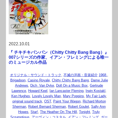
2022.10.01
『 チキチキバンバン（Chitty Chitty Bang Bang）』
007シリーズの作家、イアン・フレミングによる唯一
のミュージカル作品
オリジナル・サウンド・トラック
,
不滅の洋画・音楽紹介
1968.
,
Brigadoon
,
Casino Royale
,
Chitty Chitty Bang Bang
,
Dame Julie
Andrews
,
Dich Van Dyke
,
Doll On a Music Box
,
Gertrude
Lawrence
,
Howard Keel
,
Ian Lancaster Fleming
,
Irwin Kostakl
,
Ken Hughes
,
Lovely Lovely Man
,
Mary Poppins
,
My Fair Lady
,
original sound track
,
OST
,
Paint Your Wagon
,
Richard Morton
Sherman
,
Robert Bernard Sherman
,
Robert Goulet
,
Sally Ann
Howes
,
Star!
,
The Heather On The Hill
,
Tonight
,
Truly
Scrumptious
,
アーヴィン・コスタル
,
イアン・フレミング
,
ガー