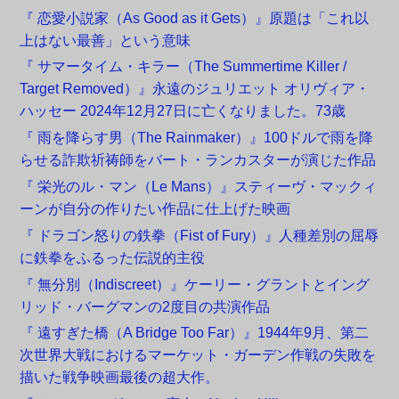
『 恋愛小説家（As Good as it Gets）』原題は「これ以
上はない最善」という意味
『 サマータイム・キラー（The Summertime Killer /
Target Removed）』永遠のジュリエット オリヴィア・
ハッセー 2024年12月27日に亡くなりました。73歳
『 雨を降らす男（The Rainmaker）』100ドルで雨を降
らせる詐欺祈祷師をバート・ランカスターが演じた作品
『 栄光のル・マン（Le Mans）』スティーヴ・マックィ
ーンが自分の作りたい作品に仕上げた映画
『 ドラゴン怒りの鉄拳（Fist of Fury）』人種差別の屈辱
に鉄拳をふるった伝説的主役
『 無分別（Indiscreet）』ケーリー・グラントとイング
リッド・バーグマンの2度目の共演作品
『 遠すぎた橋（A Bridge Too Far）』1944年9月、第二
次世界大戦におけるマーケット・ガーデン作戦の失敗を
描いた戦争映画最後の超大作。