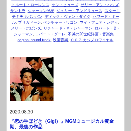
トルート・ローレンス
,
ケン・ヒューズ
,
サリー・アン・ハウズ
,
サントラ
,
シャーマン兄弟
,
ジュリー・アンドリュース
,
スター！
,
チキチキバンバン
,
ディック・ヴァン・ダイク
,
ハワード・キー
ル
,
ブリガドーン
,
ペンチャー・ワゴン
,
マイ・フェア・レディ
,
メリー・ポピンズ
,
リチャード・M・シャーマン
,
ロバート・B・
シャーマン
,
ロバート・グーレ
,
不滅の20世紀洋画・音楽集
original sound track
,
映画音楽
,
００７ カジノロワイヤル
2020.08.30
『恋の手ほどき（Gigi）』MGMミュージカル黄金
期、最後の作品