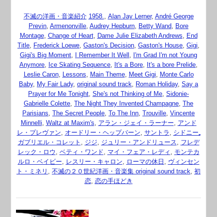
不滅の洋画・音楽紹介
1958.
,
Alan Jay Lerner
,
André George
Previn
,
Armenonville
,
Audrey Hepburn
,
Betty Wand
,
Bore
Montage
,
Change of Heart
,
Dame Julie Elizabeth Andrews
,
End
Title
,
Frederick Loewe
,
Gaston's Decision
,
Gaston's House
,
Gigi
,
Gigi's Big Moment
,
I Remember It Well
,
I'm Grad I'm not Young
Anymore
,
Ice Skating Sequence
,
It's a Bore
,
It's a bore Prelide
,
Leslie Caron
,
Lessons
,
Main Theme
,
Meet Gigi
,
Monte Carlo
Baby
,
My Fair Lady
,
original sound track
,
Roman Holiday
,
Say a
Prayer for Me Tonight
,
She's not Thinking of Me
,
Sidonie-
Gabrielle Colette
,
The Night They Invented Champagne
,
The
Parisians
,
The Secret People
,
To The Inn
,
Trouville
,
Vincente
Minnelli
,
Waltz at Maxim's
,
アラン・ジェイ・ラーナー
,
アンド
レ・プレヴァン
,
オードリー・ヘップバーン
,
サントラ
,
シドニー₌
ガブリエル・コレット
,
ジジ
,
ジュリー・アンドリュース
,
フレデ
レック・ロウ
,
ベティ・ワンド
,
マイ・フェア・レディ
,
モンテカ
ルロ・ベイビー
,
レスリー・キャロン
,
ローマの休日
,
ヴィンセン
ト・ミネリ
,
不滅の２０世紀洋画・音楽集 original sound track
,
初
恋
,
恋の手ほどき