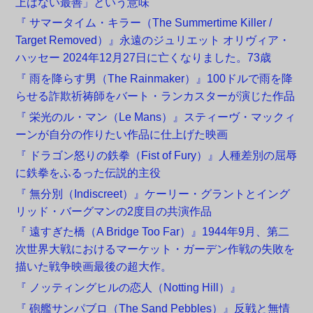
上はない最善」という意味
『 サマータイム・キラー（The Summertime Killer /
Target Removed）』永遠のジュリエット オリヴィア・
ハッセー 2024年12月27日に亡くなりました。73歳
『 雨を降らす男（The Rainmaker）』100ドルで雨を降
らせる詐欺祈祷師をバート・ランカスターが演じた作品
『 栄光のル・マン（Le Mans）』スティーヴ・マックィ
ーンが自分の作りたい作品に仕上げた映画
『 ドラゴン怒りの鉄拳（Fist of Fury）』人種差別の屈辱
に鉄拳をふるった伝説的主役
『 無分別（Indiscreet）』ケーリー・グラントとイング
リッド・バーグマンの2度目の共演作品
『 遠すぎた橋（A Bridge Too Far）』1944年9月、第二
次世界大戦におけるマーケット・ガーデン作戦の失敗を
描いた戦争映画最後の超大作。
『 ノッティングヒルの恋人（Notting Hill）』
『 砲艦サンパブロ（The Sand Pebbles）』反戦と無情