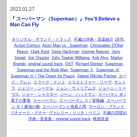
2022.01.27
『 スーパーマン（Superman）』You’ll Believe a
Man Can Fly
オリジナル・サウンド・トラック
,
不滅の洋画・音楽紹介
1978.
,
Action Comics
,
Atom Man vs . Superman
,
Christopher D'Olier
Reeve
,
Clark Kent
,
Gene Hackman
,
George Reeves
,
Jerry
Siegel
,
Joe Shuster
,
John Towner Williams
,
Kirk Alyn
,
Marlon
Brando
,
original sound track
,
OST
,
Richard Donner
,
Superman
,
Superman and the Mole Man
,
Superman Ⅱ
,
Superman Ⅲ
,
Superman Ⅳ / The Quest for Peace
,
Valerie Ritchie Perrine
,
カー
ク・アレン
,
クラーク・ケント
,
クリストファー・リーヴ
,
サント
ラ
,
ジェリー・シーゲル
,
ジョン・ウィリアムズ
,
ジョージ・リー
ヴス
,
ジョー・シャスター
,
ジーン・ハックマン
,
スーパマン Ⅲ /
電子の要塞
,
スーパーマン
,
スーパーマン Ⅱ / 冒険編
,
スーパーマ
ン Ⅳ / 最強の敵
,
スーパーマンと地底人間
,
マーロン・ブランド
,
リチャード・ドナー
,
ヴァレリー・リッチ・ペリン
,
不滅の20世紀
洋画・音楽集 original sound track
,
映画音楽