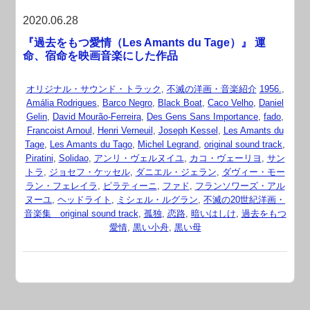
2020.06.28
『過去をもつ愛情（Les Amants du Tage）』 運
命、宿命を映画音楽にした作品
オリジナル・サウンド・トラック
,
不滅の洋画・音楽紹介
1956.
,
Amália Rodrigues
,
Barco Negro
,
Black Boat
,
Caco Velho
,
Daniel
Gelin
,
David Mourão-Ferreira
,
Des Gens Sans Importance
,
fado
,
Francoist Arnoul
,
Henri Verneuil
,
Joseph Kessel
,
Les Amants du
Tage
,
Les Amants du Tago
,
Michel Legrand
,
original sound track
,
Piratini
,
Solidao
,
アンリ・ヴェルヌイユ
,
カコ・ヴェーリヨ
,
サン
トラ
,
ジョセフ・ケッセル
,
ダニエル・ジェラン
,
ダヴィー・モー
ラン・フェレイラ
,
ピラティーニ
,
ファド
,
フランソワーズ・アル
ヌーユ
,
ヘッドライト
,
ミシェル・ルグラン
,
不滅の20世紀洋画・
音楽集 original sound track
,
孤独
,
恋路
,
暗いはしけ
,
過去をもつ
愛情
,
黒い小舟
,
黒い母