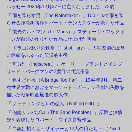
ハッセー 2024年12月27日に亡くなりました。73歳
『 雨を降らす男（The Rainmaker）』100ドルで雨を降
らせる詐欺祈祷師をバート・ランカスターが演じた作品
『 栄光のル・マン（Le Mans）』スティーヴ・マックィ
ーンが自分の作りたい作品に仕上げた映画
『 ドラゴン怒りの鉄拳（Fist of Fury）』人種差別の屈辱
に鉄拳をふるった伝説的主役
『 無分別（Indiscreet）』ケーリー・グラントとイング
リッド・バーグマンの2度目の共演作品
『 遠すぎた橋（A Bridge Too Far）』1944年9月、第二
次世界大戦におけるマーケット・ガーデン作戦の失敗を
描いた戦争映画最後の超大作。
『 ノッティングヒルの恋人（Notting Hill）』
『 砲艦サンパブロ（The Sand Pebbles）』反戦と無情
観を表現したロバート・ワイズ監督作品
『 白銀は招くよ～ザイラーと12人の娘たち ～（Zwölf