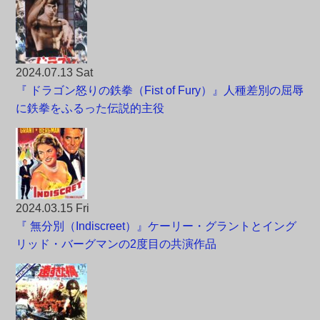
2024.07.13 Sat
『 ドラゴン怒りの鉄拳（Fist of Fury）』人種差別の屈辱
に鉄拳をふるった伝説的主役
2024.03.15 Fri
『 無分別（Indiscreet）』ケーリー・グラントとイング
リッド・バーグマンの2度目の共演作品