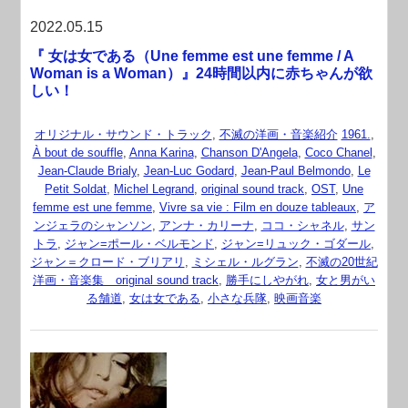
2022.05.15
『 女は女である（Une femme est une femme / A
Woman is a Woman）』24時間以内に赤ちゃんが欲
しい！
オリジナル・サウンド・トラック
,
不滅の洋画・音楽紹介
1961.
,
À bout de souffle
,
Anna Karina
,
Chanson D'Angela
,
Coco Chanel
,
Jean-Claude Brialy
,
Jean-Luc Godard
,
Jean-Paul Belmondo
,
Le
Petit Soldat
,
Michel Legrand
,
original sound track
,
OST
,
Une
femme est une femme
,
Vivre sa vie : Film en douze tableaux
,
ア
ンジェラのシャンソン
,
アンナ・カリーナ
,
ココ・シャネル
,
サン
トラ
,
ジャン=ポール・ベルモンド
,
ジャン=リュック・ゴダール
,
ジャン＝クロード・ブリアリ
,
ミシェル・ルグラン
,
不滅の20世紀
洋画・音楽集 original sound track
,
勝手にしやがれ
,
女と男がい
る舗道
,
女は女である
,
小さな兵隊
,
映画音楽