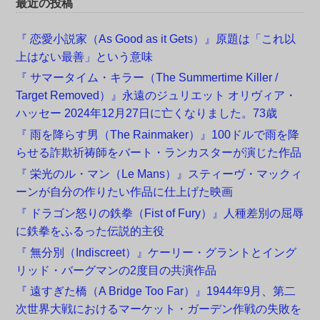
最近の投稿
『 恋愛小説家（As Good as it Gets）』原題は「これ以
上はない最善」という意味
『 サマータイム・キラー（The Summertime Killer /
Target Removed）』永遠のジュリエット オリヴィア・
ハッセー 2024年12月27日に亡くなりました。73歳
『 雨を降らす男（The Rainmaker）』100ドルで雨を降
らせる詐欺祈祷師をバート・ランカスターが演じた作品
『 栄光のル・マン（Le Mans）』スティーヴ・マックィ
ーンが自分の作りたい作品に仕上げた映画
『 ドラゴン怒りの鉄拳（Fist of Fury）』人種差別の屈辱
に鉄拳をふるった伝説的主役
『 無分別（Indiscreet）』ケーリー・グラントとイング
リッド・バーグマンの2度目の共演作品
『 遠すぎた橋（A Bridge Too Far）』1944年9月、第二
次世界大戦におけるマーケット・ガーデン作戦の失敗を