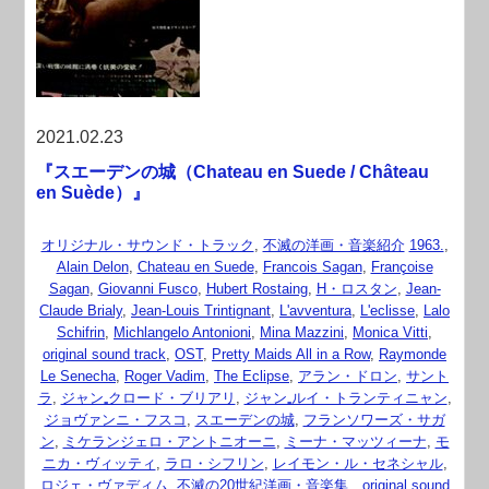
2021.02.23
『スエーデンの城（Chateau en Suede / Château
en Suède）』
オリジナル・サウンド・トラック
,
不滅の洋画・音楽紹介
1963.
,
Alain Delon
,
Chateau en Suede
,
Francois Sagan
,
Françoise
Sagan
,
Giovanni Fusco
,
Hubert Rostaing
,
H・ロスタン
,
Jean-
Claude Brialy
,
Jean-Louis Trintignant
,
L'avventura
,
L'eclisse
,
Lalo
Schifrin
,
Michlangelo Antonioni
,
Mina Mazzini
,
Monica Vitti
,
original sound track
,
OST
,
Pretty Maids All in a Row
,
Raymonde
Le Senecha
,
Roger Vadim
,
The Eclipse
,
アラン・ドロン
,
サント
ラ
,
ジャン₌クロード・ブリアリ
,
ジャン₌ルイ・トランティニャン
,
ジョヴァンニ・フスコ
,
スエーデンの城
,
フランソワーズ・サガ
ン
,
ミケランジェロ・アントニオーニ
,
ミーナ・マッツィーナ
,
モ
ニカ・ヴィッティ
,
ラロ・シフリン
,
レイモン・ル・セネシャル
,
ロジェ・ヴァディム
,
不滅の20世紀洋画・音楽集 original sound