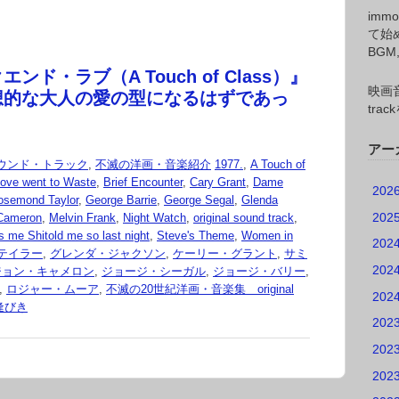
imm
て始
BG
ンド・ラブ（A Touch of Class）』
映画音
想的な大人の愛の型になるはずであっ
tr
アー
ウンド・トラック
,
不滅の洋画・音楽紹介
1977.
,
A Touch of
Love went to Waste
,
Brief Encounter
,
Cary Grant
,
Dame
202
osemond Taylor
,
George Barrie
,
George Segal
,
Glenda
202
Cameron
,
Melvin Frank
,
Night Watch
,
original sound track
,
s me Shitold me so last night
,
Steve's Theme
,
Women in
202
テイラー
,
グレンダ・ジャクソン
,
ケーリー・グラント
,
サミ
202
ジョン・キャメロン
,
ジョージ・シーガル
,
ジョージ・バリー
,
,
ロジャー・ムーア
,
不滅の20世紀洋画・音楽集 original
202
逢びき
202
202
202