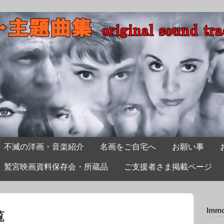
不滅の洋画・音楽紹介
名画をご自宅へ
お願い事
鷲宮映画資料保存会・所蔵品
ご支援者さま掲載ページ
Immo
覧