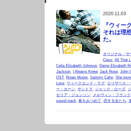
2020.11.03
『ウィークエ
それは理
た。
オリジナル・サ
Class
,
All That 
Celia Elizabeth Johnson
,
Dame Elizabeth R
Jackson
,
I Always Knew
,
Jack Rose
,
John 
OST
,
Roger Moore
,
Sammy Cahn
,
She love
Love
,
ウィークエンド・ラブ
,
エリザベス・
ー・カーン
,
サントラ
,
ジャック・ローズ
,
セリア・ジョンソン
,
メルヴィン・フランク
sound track
,
夜をみつめて
,
恋する女たち
,