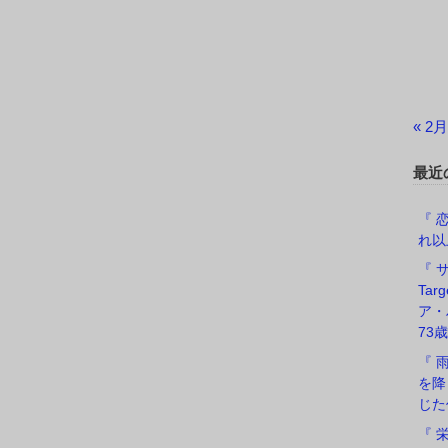
« 2月
最近
『 恋
れ以
『 サ
Ta
ア・
73歳
『 
を降
じた
『 