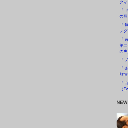
クィ
『 
の屈
『 
ング
『 遠
第二
の失
『 
『 
無情
『 
（Zw
NE