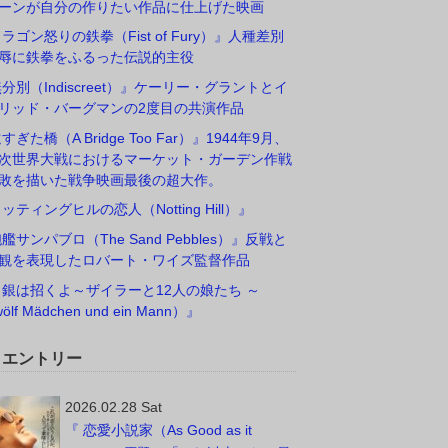
ーンが自分の作りたい作品に仕上げた映画
ドラゴン怒りの鉄拳（Fist of Fury）』人種差別
辱に鉄拳をふるった伝説的主役
無分別（Indiscreet）』ケーリー・グラントとイ
リッド・バーグマンの2度目の共演作品
すぎた橋（A Bridge Too Far）』1944年9月、
次世界大戦におけるマーケット・ガーデン作戦
敗を描いた戦争映画最後の超大作。
ノッティングヒルの恋人（Notting Hill）』
砲艦サンパブロ（The Sand Pebbles）』反戦と
観を表現したロバート・ワイズ監督作品
白銀は招くよ～ザイラーと12人の娘たち ～
ölf Mädchen und ein Mann）』
W エントリー
2026.02.28 Sat
『 恋愛小説家（As Good as it