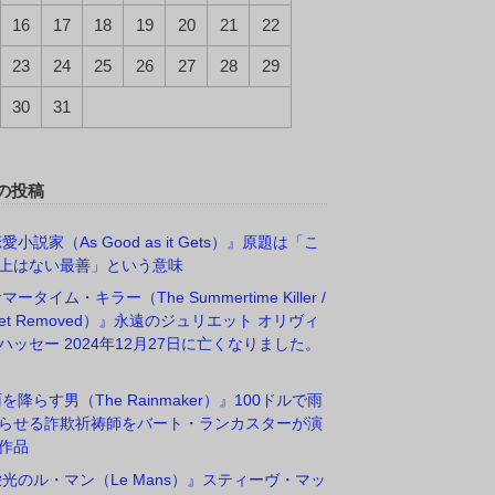
16
17
18
19
20
21
22
23
24
25
26
27
28
29
30
31
の投稿
愛小説家（As Good as it Gets）』原題は「こ
上はない最善」という意味
マータイム・キラー（The Summertime Killer /
rget Removed）』永遠のジュリエット オリヴィ
ハッセー 2024年12月27日に亡くなりました。
雨を降らす男（The Rainmaker）』100ドルで雨
らせる詐欺祈祷師をバート・ランカスターが演
作品
栄光のル・マン（Le Mans）』スティーヴ・マッ