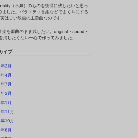
ortality（不滅）のものを後世に残したいと思っ
めました。バラエティ番組などでよく耳にする
M,実は古い映画の主題曲なのです。
楽を原曲のまま残したい。original・sound・
ackを消したくない一心で作ってみました。
カイブ
6年2月
5年4月
4年7月
4年3月
4年1月
3年11月
3年10月
3年8月