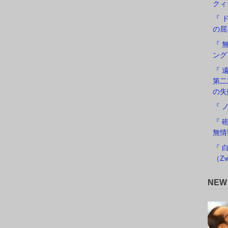
クィ
『 
の屈
『 
ング
『 遠
第二
の失
『 
『 
無情
『 
（Zw
NE