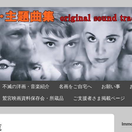
不滅の洋画・音楽紹介
名画をご自宅へ
お願い事
鷲宮映画資料保存会・所蔵品
ご支援者さま掲載ページ
Immo
覧