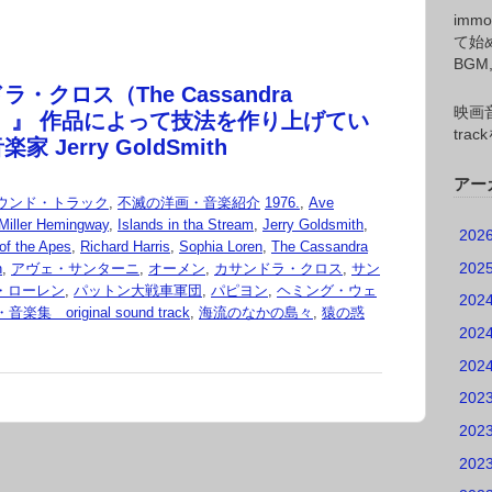
imm
て始
BG
・クロス（The Cassandra
映画音
ing）』 作品によって技法を作り上げてい
tr
 Jerry GoldSmith
アー
ウンド・トラック
,
不滅の洋画・音楽紹介
1976.
,
Ave
Miller Hemingway
,
Islands in tha Stream
,
Jerry Goldsmith
,
202
 of the Apes
,
Richard Harris
,
Sophia Loren
,
The Cassandra
202
n
,
アヴェ・サンターニ
,
オーメン
,
カサンドラ・クロス
,
サン
・ローレン
,
パットン大戦車軍団
,
パピヨン
,
ヘミング・ウェ
202
 original sound track
,
海流のなかの島々
,
猿の惑
202
202
202
202
202