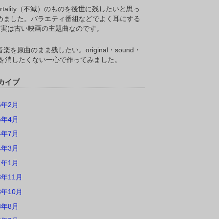
ortality（不滅）のものを後世に残したいと思っ
めました。バラエティ番組などでよく耳にする
M,実は古い映画の主題曲なのです。
楽を原曲のまま残したい。original・sound・
ackを消したくない一心で作ってみました。
カイブ
6年2月
5年4月
4年7月
4年3月
4年1月
3年11月
3年10月
3年8月