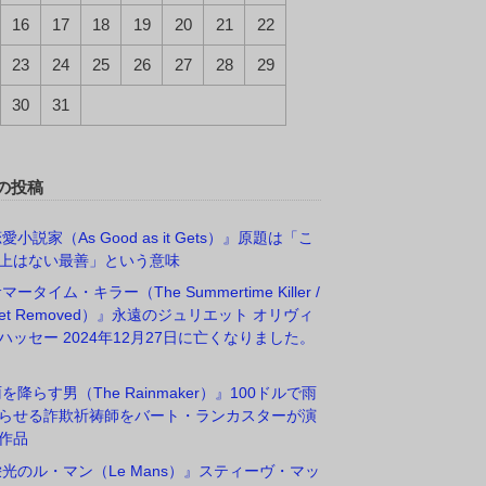
16
17
18
19
20
21
22
23
24
25
26
27
28
29
30
31
の投稿
愛小説家（As Good as it Gets）』原題は「こ
上はない最善」という意味
マータイム・キラー（The Summertime Killer /
rget Removed）』永遠のジュリエット オリヴィ
ハッセー 2024年12月27日に亡くなりました。
雨を降らす男（The Rainmaker）』100ドルで雨
らせる詐欺祈祷師をバート・ランカスターが演
作品
栄光のル・マン（Le Mans）』スティーヴ・マッ