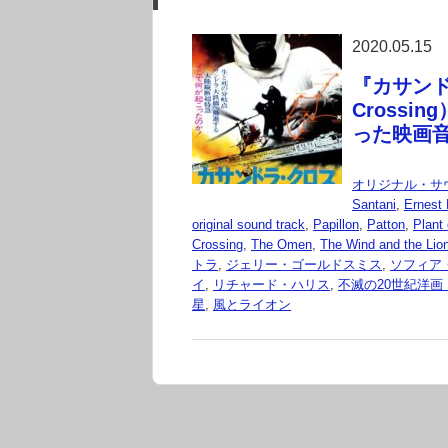
2020.05.15
『カサンドラ
Cross
った映画音楽家
オリジナル・サ
Santani
,
Ernest 
original sound track
,
Papillon
,
Patton
,
Plant
Crossing
,
The Omen
,
The Wind and the Lio
トラ
,
ジェリー・ゴールドスミス
,
ソフィア
イ
,
リチャード・ハリス
,
不滅の20世紀洋画・音楽集
星
,
風とライオン