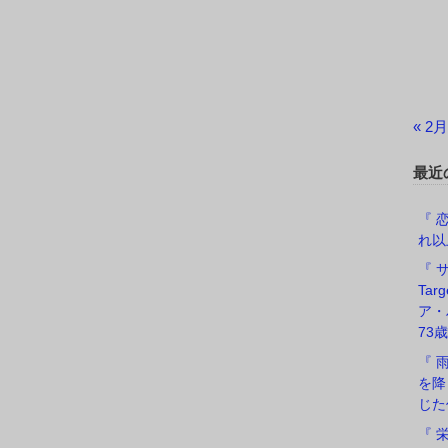
« 2月
最近
『 恋
れ以
『 サ
Ta
ア・
73歳
『 
を降
じた
『 