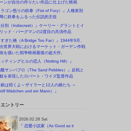
ーンが自分の作りたい作品に仕上げた映画
ドラゴン怒りの鉄拳（Fist of Fury）』人種差別
辱に鉄拳をふるった伝説的主役
無分別（Indiscreet）』ケーリー・グラントとイ
リッド・バーグマンの2度目の共演作品
すぎた橋（A Bridge Too Far）』1944年9月、
次世界大戦におけるマーケット・ガーデン作戦
敗を描いた戦争映画最後の超大作。
ノッティングヒルの恋人（Notting Hill）』
砲艦サンパブロ（The Sand Pebbles）』反戦と
観を表現したロバート・ワイズ監督作品
白銀は招くよ～ザイラーと12人の娘たち ～
ölf Mädchen und ein Mann）』
W エントリー
2026.02.28 Sat
『 恋愛小説家（As Good as it