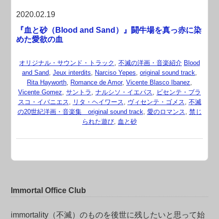
2020.02.19
『血と砂（Blood and Sand）』闘牛場を真っ赤に染
めた愛欲の血
オリジナル・サウンド・トラック
,
不滅の洋画・音楽紹介
Blood
and Sand
,
Jeux interdits
,
Narciso Yepes
,
original sound track
,
Rita Hayworth
,
Romance de Amor
,
Vicente Blasco Ibanez
,
Vicente Gomez
,
サントラ
,
ナルシソ・イエパス
,
ビセンテ・ブラ
スコ・イバニエス
,
リタ・ヘイワース
,
ヴィセンテ・ゴメス
,
不滅
の20世紀洋画・音楽集 original sound track
,
愛のロマンス
,
禁じ
られた遊び
,
血と砂
Immortal Office Club
immortality（不滅）のものを後世に残したいと思って始