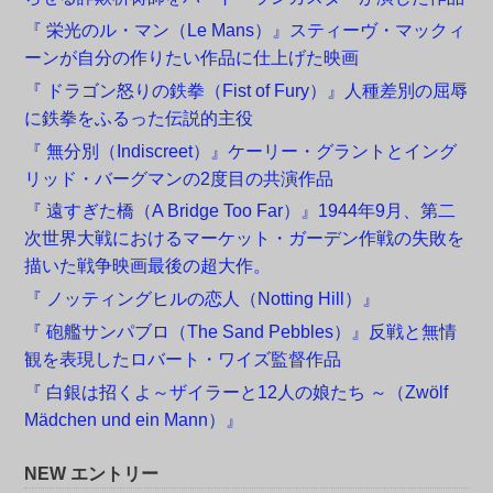
『 栄光のル・マン（Le Mans）』スティーヴ・マックィ
ーンが自分の作りたい作品に仕上げた映画
『 ドラゴン怒りの鉄拳（Fist of Fury）』人種差別の屈辱
に鉄拳をふるった伝説的主役
『 無分別（Indiscreet）』ケーリー・グラントとイング
リッド・バーグマンの2度目の共演作品
『 遠すぎた橋（A Bridge Too Far）』1944年9月、第二
次世界大戦におけるマーケット・ガーデン作戦の失敗を
描いた戦争映画最後の超大作。
『 ノッティングヒルの恋人（Notting Hill）』
『 砲艦サンパブロ（The Sand Pebbles）』反戦と無情
観を表現したロバート・ワイズ監督作品
『 白銀は招くよ～ザイラーと12人の娘たち ～（Zwölf
Mädchen und ein Mann）』
NEW エントリー