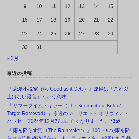
9
10
11
12
13
14
15
16
17
18
19
20
21
22
23
24
25
26
27
28
29
30
31
« 2月
最近の投稿
『 恋愛小説家（As Good as it Gets）』原題は「これ以
上はない最善」という意味
『 サマータイム・キラー（The Summertime Killer /
Target Removed）』永遠のジュリエット オリヴィア・
ハッセー 2024年12月27日に亡くなりました。73歳
『 雨を降らす男（The Rainmaker）』100ドルで雨を降
らせる詐欺祈祷師をバート・ランカスターが演じた作品