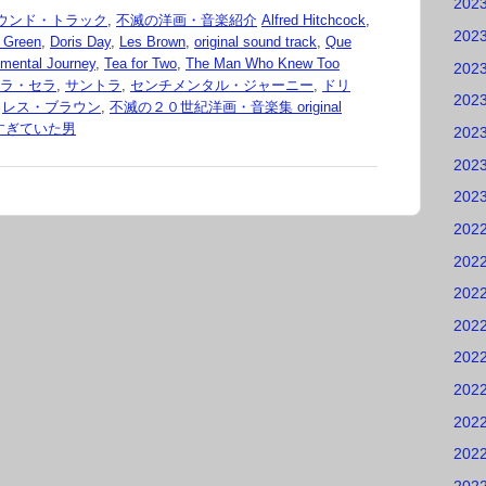
202
ウンド・トラック
,
不滅の洋画・音楽紹介
Alfred Hitchcock
,
202
 Green
,
Doris Day
,
Les Brown
,
original sound track
,
Que
imental Journey
,
Tea for Two
,
The Man Who Knew Too
202
ラ・セラ
,
サントラ
,
センチメンタル・ジャーニー
,
ドリ
202
,
レス・ブラウン
,
不滅の２０世紀洋画・音楽集 original
すぎていた男
202
202
202
202
202
202
202
202
202
202
202