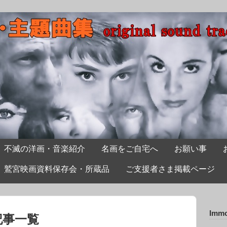
不滅の洋画・音楽紹介
名画をご自宅へ
お願い事
鷲宮映画資料保存会・所蔵品
ご支援者さま掲載ページ
Immo
yの記事一覧