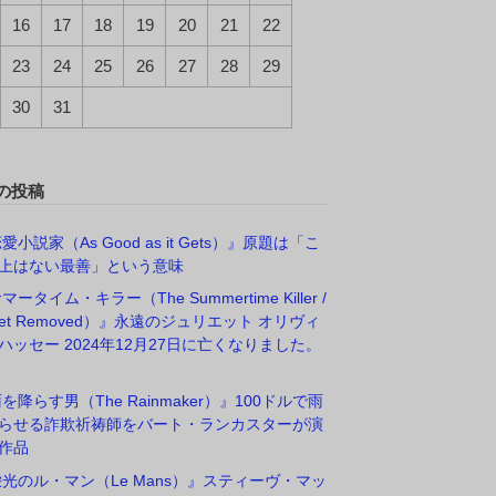
16
17
18
19
20
21
22
23
24
25
26
27
28
29
30
31
の投稿
愛小説家（As Good as it Gets）』原題は「こ
上はない最善」という意味
マータイム・キラー（The Summertime Killer /
rget Removed）』永遠のジュリエット オリヴィ
ハッセー 2024年12月27日に亡くなりました。
雨を降らす男（The Rainmaker）』100ドルで雨
らせる詐欺祈祷師をバート・ランカスターが演
作品
栄光のル・マン（Le Mans）』スティーヴ・マッ