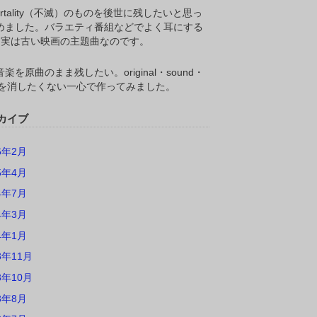
ortality（不滅）のものを後世に残したいと思っ
めました。バラエティ番組などでよく耳にする
M,実は古い映画の主題曲なのです。
楽を原曲のまま残したい。original・sound・
ackを消したくない一心で作ってみました。
カイブ
6年2月
5年4月
4年7月
4年3月
4年1月
3年11月
3年10月
3年8月