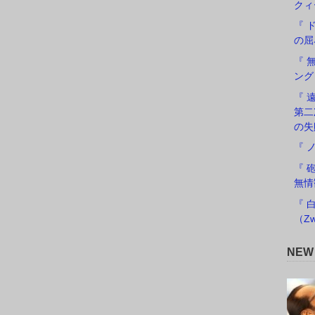
クィ
『 
の屈
『 
ング
『 遠
第二
の失
『 
『 
無情
『 
（Zw
NE