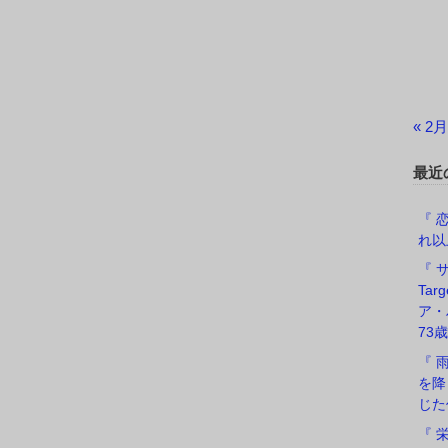
« 2月
最近
『 恋
れ以
『 サ
Ta
ア・
73歳
『 
を降
じた
『 