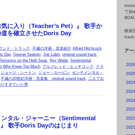
imm
て始
BG
に入り（Teacher’s Pet）』 歌手か
映画音
を確立させたDoris Day
tr
ウンド・トラック
,
不滅の洋画・音楽紹介
Alfred Hitchcock
,
アー
is Day
,
George Seatom
,
Joe Lubin
,
original sound track
,
Romsnce on the High Seas
,
Roy Webb
,
Sentimental
202
n Who Knew Too Much
,
アルフレッド・ヒッチコック
,
クラ
,
ジョージ・シートン
,
ジョー・ルービン
,
センチメンタル・
202
,
不滅の20世紀洋画・音楽集 original sound track
,
二人でお
202
知りすぎていた男
202
202
202
タル・ジャーニー（Sentimental
202
）』 歌手Doris Dayのはじまり
202