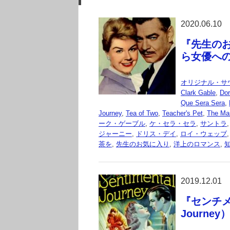
2020.06.10
『先生のお気
ら女優への道
オリジナル・サ
Clark Gable
,
Dor
Que Sera Sera
,
Journey
,
Tea of Two
,
Teacher's Pet
,
The Ma
ーク・ゲーブル
,
ケ・セラ・セラ
,
サントラ
ジャーニー
,
ドリス・デイ
,
ロイ・ウェッブ
茶を
,
先生のお気に入り
,
洋上のロマンス
,
2019.12.01
『センチメン
Journey