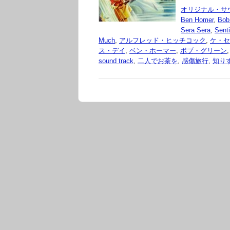
オリジナル・サ
Ben Homer
,
Bob
Sera Sera
,
Sent
Much
,
アルフレッド・ヒッチコック
,
ケ・セ
ス・デイ
,
ベン・ホーマー
,
ボブ・グリーン
sound track
,
二人でお茶を
,
感傷旅行
,
知り