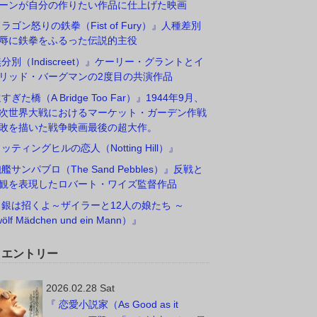
ーンが自分の作りたい作品に仕上げた映画
ドラゴン怒りの鉄拳（Fist of Fury）』人種差別
辱に鉄拳をふるった伝説的主役
無分別（Indiscreet）』ケーリー・グラントとイ
リッド・バーグマンの2度目の共演作品
すぎた橋（A Bridge Too Far）』1944年9月、
次世界大戦におけるマーケット・ガーデン作戦
敗を描いた戦争映画最後の超大作。
ノッティングヒルの恋人（Notting Hill）』
砲艦サンパブロ（The Sand Pebbles）』反戦と
観を表現したロバート・ワイズ監督作品
白銀は招くよ～ザイラーと12人の娘たち ～
ölf Mädchen und ein Mann）』
W エントリー
2026.02.28 Sat
『 恋愛小説家（As Good as it