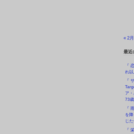
« 2月
最近
『 恋
れ以
『 サ
Ta
ア・
73歳
『 
を降
じた
『 