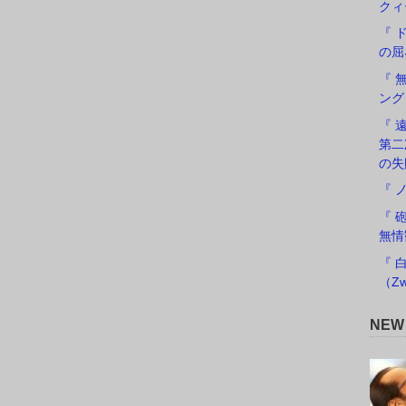
クィ
『 
の屈
『 
ング
『 遠
第二
の失
『 
『 
無情
『 
（Zw
NE