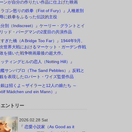
ーンが自分の作りたい作品に仕上げた映画
ドラゴン怒りの鉄拳（Fist of Fury）』人種差別
辱に鉄拳をふるった伝説的主役
無分別（Indiscreet）』ケーリー・グラントとイ
リッド・バーグマンの2度目の共演作品
すぎた橋（A Bridge Too Far）』1944年9月、
次世界大戦におけるマーケット・ガーデン作戦
敗を描いた戦争映画最後の超大作。
ノッティングヒルの恋人（Notting Hill）』
砲艦サンパブロ（The Sand Pebbles）』反戦と
観を表現したロバート・ワイズ監督作品
白銀は招くよ～ザイラーと12人の娘たち ～
ölf Mädchen und ein Mann）』
W エントリー
2026.02.28 Sat
『 恋愛小説家（As Good as it