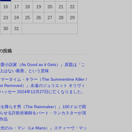
16
17
18
19
20
21
22
23
24
25
26
27
28
29
30
31
の投稿
愛小説家（As Good as it Gets）』原題は「こ
上はない最善」という意味
マータイム・キラー（The Summertime Killer /
rget Removed）』永遠のジュリエット オリヴィ
ハッセー 2024年12月27日に亡くなりました。
雨を降らす男（The Rainmaker）』100ドルで雨
らせる詐欺祈祷師をバート・ランカスターが演
作品
栄光のル・マン（Le Mans）』スティーヴ・マッ