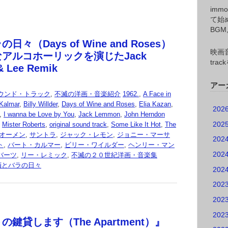
imm
て始
BG
々（Days of Wine and Roses）
映画音
アルコホーリックを演じたJack
tr
 Lee Remik
アー
ウンド・トラック
,
不滅の洋画・音楽紹介
1962.
,
A Face in
 Kalmar
,
Billy Willder
,
Days of Wine and Roses
,
Elia Kazan
,
202
,
I wanna be Love by You
,
Jack Lemmon
,
John Herndon
202
,
Mister Roberts
,
original sound track
,
Some Like It Hot
,
The
オーメン
,
サントラ
,
ジャック・レモン
,
ジョニー・マーサ
202
ト
,
バート・カルマー
,
ビリー・ワイルダー
,
ヘンリー・マン
202
バーツ
,
リー・レミック
,
不滅の２０世紀洋画・音楽集
酒とバラの日々
202
202
202
202
鍵貸します（The Apartment）』