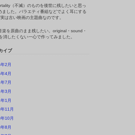
ortality（不滅）のものを後世に残したいと思っ
めました。バラエティ番組などでよく耳にする
M,実は古い映画の主題曲なのです。
楽を原曲のまま残したい。original・sound・
ackを消したくない一心で作ってみました。
カイブ
6年2月
5年4月
4年7月
4年3月
4年1月
3年11月
3年10月
3年8月