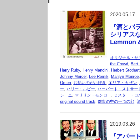
2020.05.17
『酒とバラの日
シリアスな
Lemmon &
オリジナル・サ
the Crowd
,
Bert
Harry Ruby
,
Henry Mancini
,
Herbert Stothart
Johnny Mercer
,
Lee Remik
,
Marilyn Monroe
Omen
,
お熱いのがお好き
,
エリア・カザン
,
ー
,
ハリー・ルビー
,
ハーバート・ストサー
シーニ
,
マリリン・モンロー
,
ミスター・ロ
original sound track
,
群衆の中の一つの顔
,
2019.03.26
『アパートの