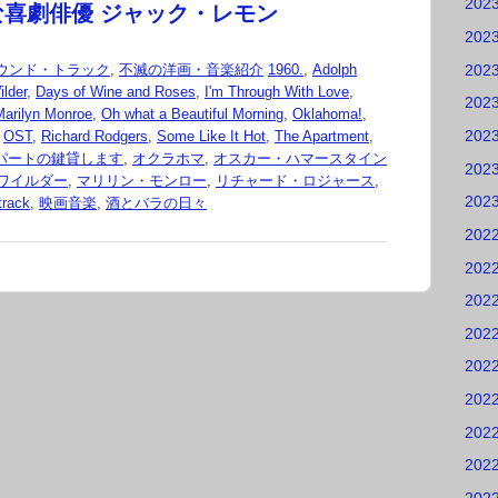
202
な喜劇俳優 ジャック・レモン
202
202
ウンド・トラック
,
不滅の洋画・音楽紹介
1960.
,
Adolph
ilder
,
Days of Wine and Roses
,
I'm Through With Love
,
202
Marilyn Monroe
,
Oh what a Beautiful Morning
,
Oklahoma!
,
202
,
OST
,
Richard Rodgers
,
Some Like It Hot
,
The Apartment
,
パートの鍵貸します
,
オクラホマ
,
オスカー・ハマースタイン
202
ワイルダー
,
マリリン・モンロー
,
リチャード・ロジャース
,
202
rack
,
映画音楽
,
酒とバラの日々
202
202
202
202
202
202
202
202