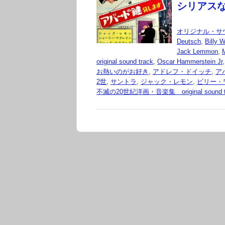
シリアス
オリジナル・サ
Deutsch
,
Billy W
Jack Lemmon
,
original sound track
,
Oscar Hammerstein Jr
お熱いのがお好き
,
アドレフ・ドイッチ
,
ア
2世
,
サントラ
,
ジャック・レモン
,
ビリー・
不滅の20世紀洋画・音楽集 original sound t