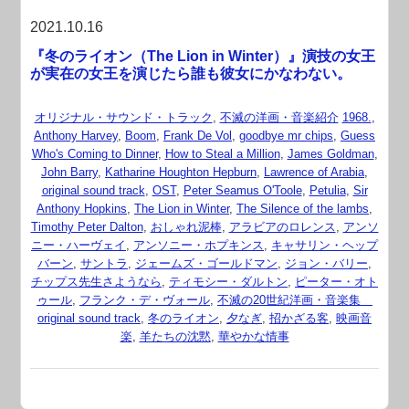
2021.10.16
『冬のライオン（The Lion in Winter）』演技の女王
が実在の女王を演じたら誰も彼女にかなわない。
オリジナル・サウンド・トラック
,
不滅の洋画・音楽紹介
1968.
,
Anthony Harvey
,
Boom
,
Frank De Vol
,
goodbye mr chips
,
Guess
Who's Coming to Dinner
,
How to Steal a Million
,
James Goldman
,
John Barry
,
Katharine Houghton Hepburn
,
Lawrence of Arabia
,
original sound track
,
OST
,
Peter Seamus O'Toole
,
Petulia
,
Sir
Anthony Hopkins
,
The Lion in Winter
,
The Silence of the lambs
,
Timothy Peter Dalton
,
おしゃれ泥棒
,
アラビアのロレンス
,
アンソ
ニー・ハーヴェイ
,
アンソニー・ホプキンス
,
キャサリン・ヘップ
バーン
,
サントラ
,
ジェームズ・ゴールドマン
,
ジョン・バリー
,
チップス先生さようなら
,
ティモシー・ダルトン
,
ピーター・オト
ゥール
,
フランク・デ・ヴォール
,
不滅の20世紀洋画・音楽集
original sound track
,
冬のライオン
,
夕なぎ
,
招かざる客
,
映画音
楽
,
羊たちの沈黙
,
華やかな情事