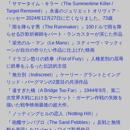
『 サマータイム・キラー（The Summertime Killer /
Target Removed）』永遠のジュリエット オリヴィア・
ハッセー 2024年12月27日に亡くなりました。73歳
『 雨を降らす男（The Rainmaker）』100ドルで雨を降
らせる詐欺祈祷師をバート・ランカスターが演じた作品
『 栄光のル・マン（Le Mans）』スティーヴ・マックィ
ーンが自分の作りたい作品に仕上げた映画
『 ドラゴン怒りの鉄拳（Fist of Fury）』人種差別の屈辱
に鉄拳をふるった伝説的主役
『 無分別（Indiscreet）』ケーリー・グラントとイング
リッド・バーグマンの2度目の共演作品
『 遠すぎた橋（A Bridge Too Far）』1944年9月、第二
次世界大戦におけるマーケット・ガーデン作戦の失敗を
描いた戦争映画最後の超大作。
『 ノッティングヒルの恋人（Notting Hill）』
『 砲艦サンパブロ（The Sand Pebbles）』反戦と無情
観を表現したロバート・ワイズ監督作品