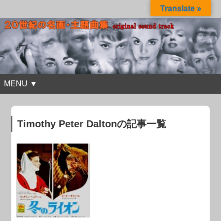
Translate »
MENU ▼
Timothy Peter Daltonの記事一覧