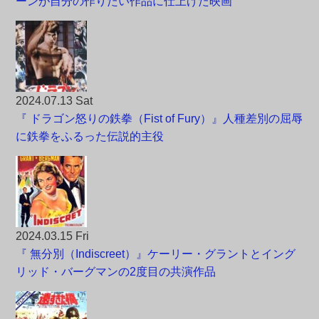
ーンが自分の作りたい作品に仕上げた映画
2024.07.13 Sat
『 ドラゴン怒りの鉄拳（Fist of Fury）』人種差別の屈辱
に鉄拳をふるった伝説的主役
2024.03.15 Fri
『 無分別（Indiscreet）』ケーリー・グラントとイング
リッド・バーグマンの2度目の共演作品