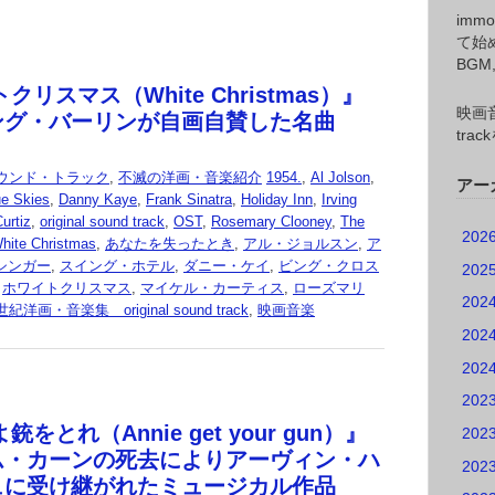
imm
て始
BG
クリスマス（White Christmas）』
映画音
ング・バーリンが自画自賛した名曲
tr
ウンド・トラック
,
不滅の洋画・音楽紹介
1954.
,
Al Jolson
,
アー
ue Skies
,
Danny Kaye
,
Frank Sinatra
,
Holiday Inn
,
Irving
urtiz
,
original sound track
,
OST
,
Rosemary Clooney
,
The
202
hite Christmas
,
あなたを失ったとき
,
アル・ジョルスン
,
ア
シンガー
,
スイング・ホテル
,
ダニー・ケイ
,
ビング・クロス
202
,
ホワイトクリスマス
,
マイケル・カーティス
,
ローズマリ
202
紀洋画・音楽集 original sound track
,
映画音楽
202
202
202
銃をとれ（Annie get your gun）』
202
ム・カーンの死去によりアーヴィン・ハ
202
ュに受け継がれたミュージカル作品