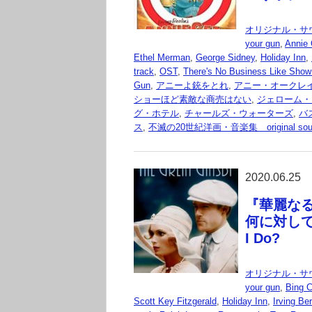
オリジナル・サ
your gun
,
Annie 
Ethel Merman
,
George Sidney
,
Holiday Inn
,
track
,
OST
,
There's No Business Like Show
Gun
,
アニーよ銃をとれ
,
アニー・オークレ
ショーほど素敵な商売はない
,
ジェローム・
グ・ホテル
,
チャールズ・ウォーターズ
,
バ
ス
,
不滅の20世紀洋画・音楽集 original sound
2020.06.25
『華麗なるギ
何に対して
I Do?
オリジナル・サ
your gun
,
Bing 
Scott Key Fitzgerald
,
Holiday Inn
,
Irving Ber