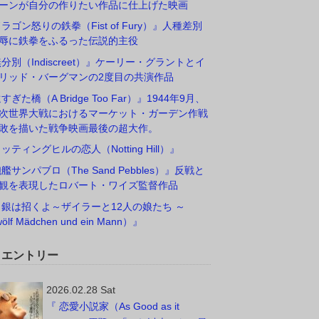
ーンが自分の作りたい作品に仕上げた映画
ドラゴン怒りの鉄拳（Fist of Fury）』人種差別
辱に鉄拳をふるった伝説的主役
無分別（Indiscreet）』ケーリー・グラントとイ
リッド・バーグマンの2度目の共演作品
すぎた橋（A Bridge Too Far）』1944年9月、
次世界大戦におけるマーケット・ガーデン作戦
敗を描いた戦争映画最後の超大作。
ノッティングヒルの恋人（Notting Hill）』
砲艦サンパブロ（The Sand Pebbles）』反戦と
観を表現したロバート・ワイズ監督作品
白銀は招くよ～ザイラーと12人の娘たち ～
ölf Mädchen und ein Mann）』
W エントリー
2026.02.28 Sat
『 恋愛小説家（As Good as it