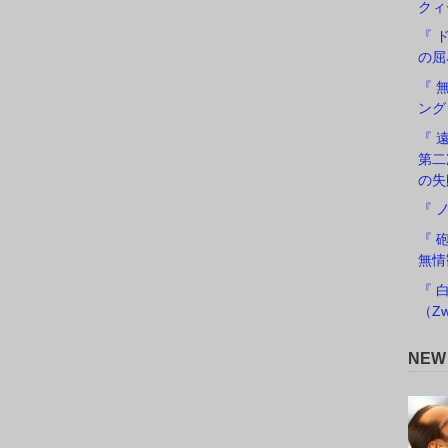
クィ
『 
の屈
『 
ング
『 遠
第二
の失
『 
『 
無情
『 
（Zw
NE