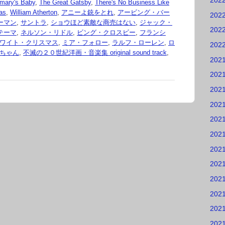
202
mary's Baby
,
The Great Gatsby
,
There's No Business Like
as
,
William Atherton
,
アニーよ銃をとれ
,
アービング・バー
202
ーマン
,
サントラ
,
ショウほど素敵な商売はない
,
ジャック・
202
テーマ
,
ネルソン・リドル
,
ビング・クロスビー
,
フランシ
ワイト・クリスマス
,
ミア・フォロー
,
ラルフ・ローレン
,
ロ
202
ちゃん
,
不滅の２０世紀洋画・音楽集 original sound track
,
202
202
202
202
202
202
202
202
202
202
202
202