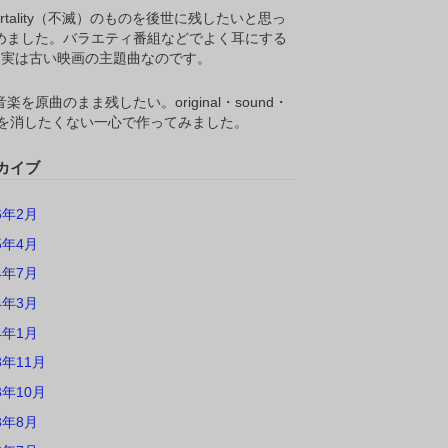
ortality（不滅）のものを後世に残したいと思っ
めました。バラエティ番組などでよく耳にする
M,実は古い映画の主題曲なのです。
楽を原曲のまま残したい。original・sound・
ackを消したくない一心で作ってみました。
カイブ
6年2月
5年4月
4年7月
4年3月
4年1月
3年11月
3年10月
3年8月