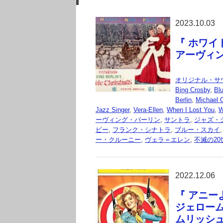
2023.10.03
『 ホワイト
アーヴィ
オリジナル・サ
Bing Crosby
,
Bl
Berlin
,
Michael C
Jazz Singer
,
Vera-Ellen
,
When I Lost You
,
W
ーヴィング・バーリン
,
サントラ
,
ジャズ・
ビー
,
フランク・シナトラ
,
ブルー・スカイ
ー・クルーニー
,
ヴェラ＝エレン
,
不滅の20世
2022.12.06
『 アニーよ
ジェロー
ムリッシ