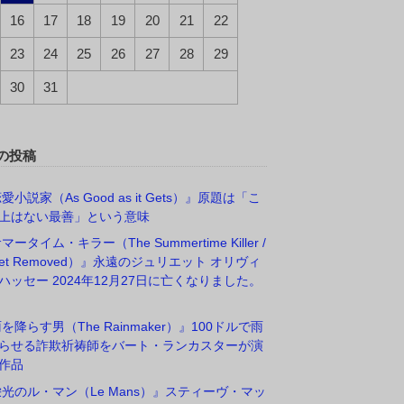
16
17
18
19
20
21
22
23
24
25
26
27
28
29
30
31
の投稿
愛小説家（As Good as it Gets）』原題は「こ
上はない最善」という意味
マータイム・キラー（The Summertime Killer /
rget Removed）』永遠のジュリエット オリヴィ
ハッセー 2024年12月27日に亡くなりました。
雨を降らす男（The Rainmaker）』100ドルで雨
らせる詐欺祈祷師をバート・ランカスターが演
作品
栄光のル・マン（Le Mans）』スティーヴ・マッ