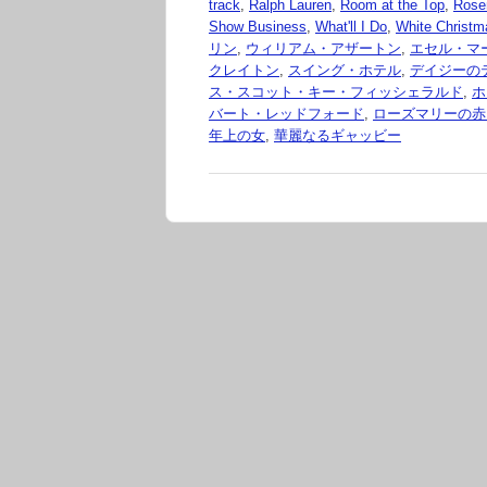
track
,
Ralph Lauren
,
Room at the Top
,
Rose
Show Business
,
What'll I Do
,
White Christm
リン
,
ウィリアム・アザートン
,
エセル・マ
クレイトン
,
スイング・ホテル
,
デイジーの
ス・スコット・キー・フィッシェラルド
,
ホ
バート・レッドフォード
,
ローズマリーの赤
年上の女
,
華麗なるギャッビー