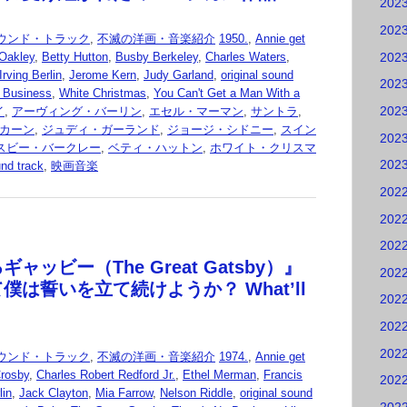
202
202
ウンド・トラック
,
不滅の洋画・音楽紹介
1950.
,
Annie get
202
Oakley
,
Betty Hutton
,
Busby Berkeley
,
Charles Waters
,
Irving Berlin
,
Jerome Kern
,
Judy Garland
,
original sound
202
 Business
,
White Christmas
,
You Can't Get a Man With a
202
イ
,
アーヴィング・バーリン
,
エセル・マーマン
,
サントラ
,
カーン
,
ジュディ・ガーランド
,
ジョージ・シドニー
,
スイン
202
スビー・バークレー
,
ベティ・ハットン
,
ホワイト・クリスマ
202
 track
,
映画音楽
202
202
202
ャッビー（The Great Gatsby）』
202
僕は誓いを立て続けようか？ What’ll
202
202
202
ウンド・トラック
,
不滅の洋画・音楽紹介
1974.
,
Annie get
Crosby
,
Charles Robert Redford Jr.
,
Ethel Merman
,
Francis
202
lin
,
Jack Clayton
,
Mia Farrow
,
Nelson Riddle
,
original sound