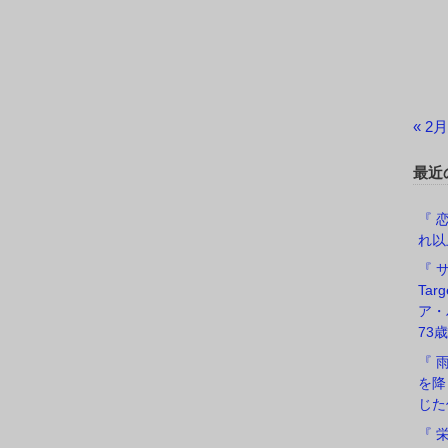
« 2月
最近
『 恋
れ以
『 サ
Ta
ア・
73歳
『 
を降
じた
『 