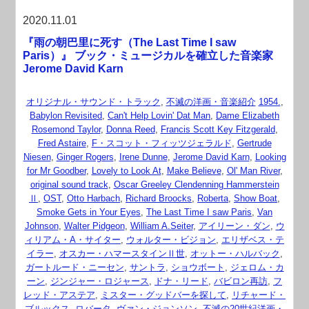
2020.11.01
『雨の朝巴里に死す（The Last Time I saw
Paris）』 ブック・ミュージカルを確立した音楽家
Jerome David Karn
オリジナル・サウンド・トラック
,
不滅の洋画・音楽紹介
1954.
,
Babylon Revisited
,
Can't Help Lovin' Dat Man
,
Dame Elizabeth
Rosemond Taylor
,
Donna Reed
,
Francis Scott Key Fitzgerald
,
Fred Astaire
,
F・スコット・フィッツジェラルド
,
Gertrude
Niesen
,
Ginger Rogers
,
Irene Dunne
,
Jerome David Karn
,
Looking
for Mr Goodber
,
Lovely to Look At
,
Make Believe
,
Ol' Man River
,
original sound track
,
Oscar Greeley Clendenning Hammerstein
Ⅱ
,
OST
,
Otto Harbach
,
Richard Broocks
,
Roberta
,
Show Boat
,
Smoke Gets in Your Eyes
,
The Last Time I saw Paris
,
Van
Johnson
,
Walter Pidgeon
,
William A.Seiter
,
アイリーン・ダン
,
ウ
ィリアム・A・サイター
,
ウォルター・ビジョン
,
エリザベス・テ
イラー
,
オスカー・ハマースタインⅡ世
,
オットー・ハルバック
,
ガートルード・ニーセン
,
サントラ
,
ショウボート
,
ジェロム・カ
ーン
,
ジンジャー・ロジャース
,
ドナ・リード
,
バビロン再訪
,
フ
レッド・アステア
,
ミスター・グッドバーを探して
,
リチャード・
ブルックス
,
ロバータ
,
ヴァン・ジョンソン
,
不滅の20世紀洋画・