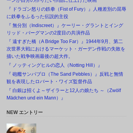
ーンが自分の作りたい作品に仕上げた映画
『 ドラゴン怒りの鉄拳（Fist of Fury）』人種差別の屈辱
に鉄拳をふるった伝説的主役
『 無分別（Indiscreet）』ケーリー・グラントとイング
リッド・バーグマンの2度目の共演作品
『 遠すぎた橋（A Bridge Too Far）』1944年9月、第二
次世界大戦におけるマーケット・ガーデン作戦の失敗を
描いた戦争映画最後の超大作。
『 ノッティングヒルの恋人（Notting Hill）』
『 砲艦サンパブロ（The Sand Pebbles）』反戦と無情
観を表現したロバート・ワイズ監督作品
『 白銀は招くよ～ザイラーと12人の娘たち ～（Zwölf
Mädchen und ein Mann）』
NEW エントリー