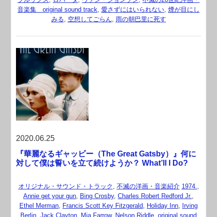
音楽集 original sound track
,
愛さずにはいられない
,
煙が目にし
みる
,
空想してごらん
,
雨の朝巴里に死す
2020.06.25
『華麗なるギャッビー（The Great Gatsby）』何に
対して僕は誓いを立て続けようか？ What’ll I Do?
オリジナル・サウンド・トラック
,
不滅の洋画・音楽紹介
1974.
,
Annie get your gun
,
Bing Crosby
,
Charles Robert Redford Jr.
,
Ethel Merman
,
Francis Scott Key Fitzgerald
,
Holiday Inn
,
Irving
Berlin
,
Jack Clayton
,
Mia Farrow
,
Nelson Riddle
,
original sound