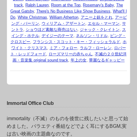
track
,
Ralph Lauren
,
Room at the Top
,
Rosemary's Baby
,
The
Great Gatsby
,
There's No Business Like Show Business
,
What'll I
Do
,
White Christmas
,
William Atherton
,
アニーよ銃をとれ
,
アービ
ング・バーリン
,
ウィリアム・アザートン
,
エセル・マーマン
,
サ
ントラ
,
ショウほど素敵な商売はない
,
ジャック・クレイトン
,
ス
イング・ホテル
,
デイジーのテーマ
,
ネルソン・リドル
,
ビング・
クロスビー
,
フランシス・スコット・キー・フィッシェラルド
,
ホ
ワイト・クリスマス
,
ミア・フォロー
,
ラルフ・ローレン
,
ロバー
ト・レッドフォード
,
ローズマリーの赤ちゃん
,
不滅の２０世紀洋
画・音楽集 original sound track
,
年上の女
,
華麗なるギャッビー
Immortal Office Club
immortality（不滅）のものを後世に残したいと思って始
めました。バラエティ番組などでよく耳にするBGM,実
は古い映画の主題曲なのです。