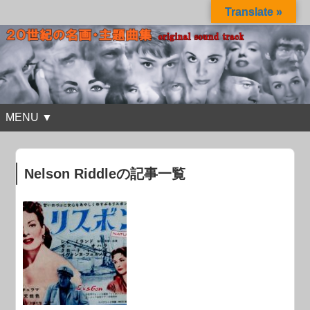
Translate »
MENU ▼
Nelson Riddleの記事一覧