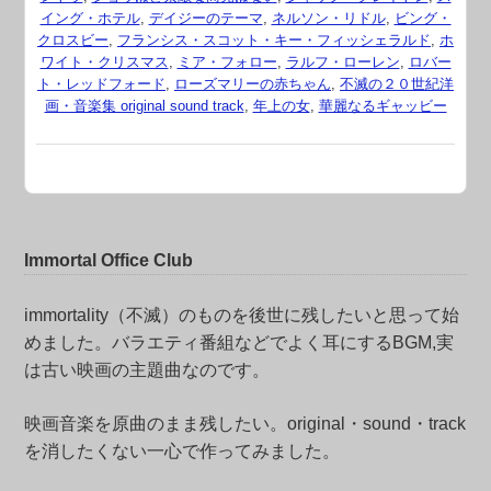
イング・ホテル
,
デイジーのテーマ
,
ネルソン・リドル
,
ビング・
クロスビー
,
フランシス・スコット・キー・フィッシェラルド
,
ホ
ワイト・クリスマス
,
ミア・フォロー
,
ラルフ・ローレン
,
ロバー
ト・レッドフォード
,
ローズマリーの赤ちゃん
,
不滅の２０世紀洋
画・音楽集 original sound track
,
年上の女
,
華麗なるギャッビー
Immortal Office Club
immortality（不滅）のものを後世に残したいと思って始
めました。バラエティ番組などでよく耳にするBGM,実
は古い映画の主題曲なのです。
映画音楽を原曲のまま残したい。original・sound・track
を消したくない一心で作ってみました。