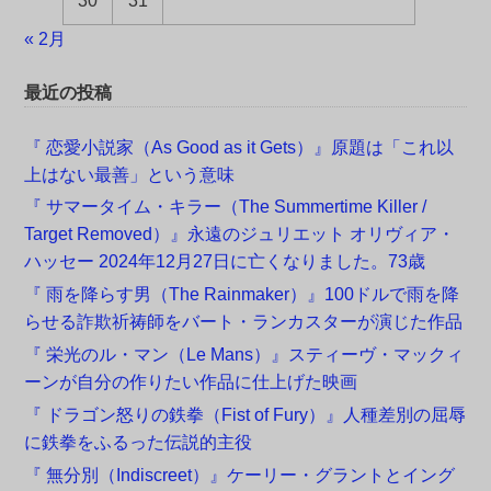
30
31
« 2月
最近の投稿
『 恋愛小説家（As Good as it Gets）』原題は「これ以
上はない最善」という意味
『 サマータイム・キラー（The Summertime Killer /
Target Removed）』永遠のジュリエット オリヴィア・
ハッセー 2024年12月27日に亡くなりました。73歳
『 雨を降らす男（The Rainmaker）』100ドルで雨を降
らせる詐欺祈祷師をバート・ランカスターが演じた作品
『 栄光のル・マン（Le Mans）』スティーヴ・マックィ
ーンが自分の作りたい作品に仕上げた映画
『 ドラゴン怒りの鉄拳（Fist of Fury）』人種差別の屈辱
に鉄拳をふるった伝説的主役
『 無分別（Indiscreet）』ケーリー・グラントとイング