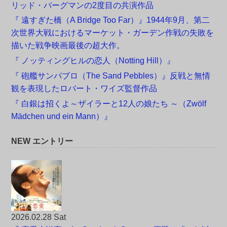
リッド・バーグマンの2度目の共演作品
『 遠すぎた橋（A Bridge Too Far）』1944年9月、第二
次世界大戦におけるマーケット・ガーデン作戦の失敗を
描いた戦争映画最後の超大作。
『 ノッティングヒルの恋人（Notting Hill）』
『 砲艦サンパブロ（The Sand Pebbles）』反戦と無情
観を表現したロバート・ワイズ監督作品
『 白銀は招くよ～ザイラーと12人の娘たち ～（Zwölf
Mädchen und ein Mann）』
NEW エントリー
2026.02.28 Sat