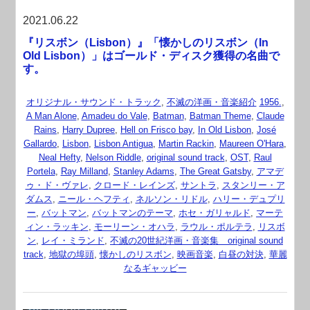
2021.06.22
『リスボン（Lisbon）』「懐かしのリスボン（In
Old Lisbon）」はゴールド・ディスク獲得の名曲で
す。
オリジナル・サウンド・トラック
,
不滅の洋画・音楽紹介
1956.
,
A Man Alone
,
Amadeu do Vale
,
Batman
,
Batman Theme
,
Claude
Rains
,
Harry Dupree
,
Hell on Frisco bay
,
In Old Lisbon
,
José
Gallardo
,
Lisbon
,
Lisbon Antigua
,
Martin Rackin
,
Maureen O'Hara
,
Neal Hefty
,
Nelson Riddle
,
original sound track
,
OST
,
Raul
Portela
,
Ray Milland
,
Stanley Adams
,
The Great Gatsby
,
アマデ
ゥ・ド・ヴァレ
,
クロード・レインズ
,
サントラ
,
スタンリー・ア
ダムス
,
ニール・ヘフティ
,
ネルソン・リドル
,
ハリー・デュプリ
ー
,
バットマン
,
バットマンのテーマ
,
ホセ・ガリャルド
,
マーテ
ィン・ラッキン
,
モーリーン・オハラ
,
ラウル・ポルテラ
,
リスボ
ン
,
レイ・ミランド
,
不滅の20世紀洋画・音楽集 original sound
track
,
地獄の埠頭
,
懐かしのリスボン
,
映画音楽
,
白昼の対決
,
華麗
なるギャッビー