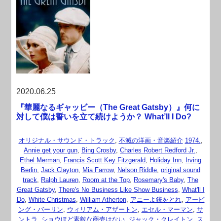
2020.06.25
『華麗なるギャッビー（The Great Gatsby）』何に
対して僕は誓いを立て続けようか？ What’ll I Do?
オリジナル・サウンド・トラック
,
不滅の洋画・音楽紹介
1974.
,
Annie get your gun
,
Bing Crosby
,
Charles Robert Redford Jr.
,
Ethel Merman
,
Francis Scott Key Fitzgerald
,
Holiday Inn
,
Irving
Berlin
,
Jack Clayton
,
Mia Farrow
,
Nelson Riddle
,
original sound
track
,
Ralph Lauren
,
Room at the Top
,
Rosemary's Baby
,
The
Great Gatsby
,
There's No Business Like Show Business
,
What'll I
Do
,
White Christmas
,
William Atherton
,
アニーよ銃をとれ
,
アービ
ング・バーリン
,
ウィリアム・アザートン
,
エセル・マーマン
,
サ
ントラ
,
ショウほど素敵な商売はない
,
ジャック・クレイトン
,
ス