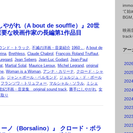
imm
て始
BG
がれ（A bout de souffle）』20世
映画音
重要な映画作家の長編第1作品目
tr
ウンド・トラック
,
不滅の洋画・音楽紹介
1960．
,
A bout de
アー
rina
,
Brethless
,
Claude Chabrol
,
François Roland Truffaut
,
uregard
,
Jean Seberg
,
Jean-Luc Godard
,
Jean-Paul
202
at
,
Martial Solal
,
Maurice Leroux
,
Michel Legrand
,
original
me
,
Woman is a Woman
,
アンナ・カリーナ
,
クロード・シャ
202
ール
,
ジャン＝ポール・ベルモンド
,
ジョルジュ・ド・ボール
202
,
フランソワ・トリュフォー
,
マルシャル・ソラル
,
ミシェ
紀洋画・音楽集 original sound track
,
勝手にしやがれ
,
女
202
車取り
202
202
202
202
ーノ（Borsalino）』 クロード・ボラ