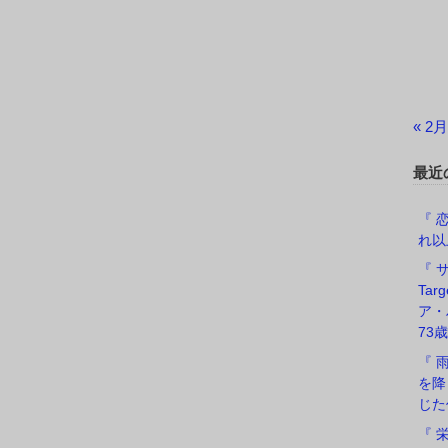
« 2月
最近
『 恋
れ以
『 サ
Ta
ア・
73歳
『 
を降
じた
『 