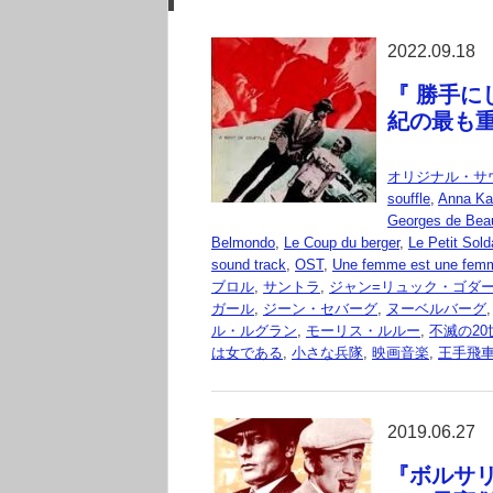
2022.09.18
『 勝手にしや
紀の最も
オリジナル・サ
souffle
,
Anna Ka
Georges de Bea
Belmondo
,
Le Coup du berger
,
Le Petit Sold
sound track
,
OST
,
Une femme est une fem
ブロル
,
サントラ
,
ジャン=リュック・ゴダ
ガール
,
ジーン・セバーグ
,
ヌーベルバーグ
ル・ルグラン
,
モーリス・ルルー
,
不滅の20世
は女である
,
小さな兵隊
,
映画音楽
,
王手飛
2019.06.27
『ボルサリ