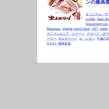
ンの最高
オリジナル・サ
souffle
,
Alain De
Doucement Les
Magnique
,
original sound track
,
OST
,
trailer
カリフォルニア・スイート
,
クロード・ボラ
ーリー
,
ボルサリーノ
,
ル・ジタン
,
不滅の20世
やがれ
,
映画音楽