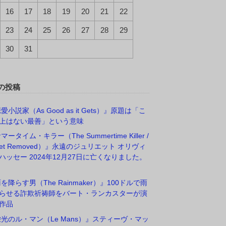
16
17
18
19
20
21
22
23
24
25
26
27
28
29
30
31
の投稿
愛小説家（As Good as it Gets）』原題は「こ
上はない最善」という意味
マータイム・キラー（The Summertime Killer /
rget Removed）』永遠のジュリエット オリヴィ
ハッセー 2024年12月27日に亡くなりました。
雨を降らす男（The Rainmaker）』100ドルで雨
らせる詐欺祈祷師をバート・ランカスターが演
作品
栄光のル・マン（Le Mans）』スティーヴ・マッ