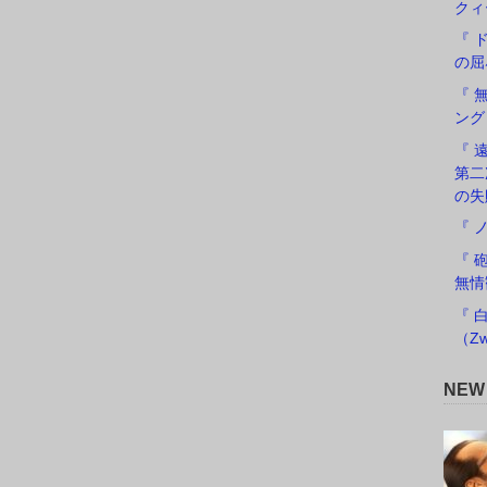
クィ
『 
の屈
『 
ング
『 遠
第二
の失
『 
『 
無情
『 
（Zw
NE