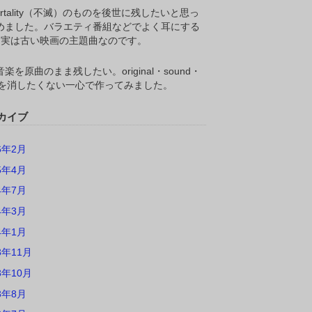
ortality（不滅）のものを後世に残したいと思っ
めました。バラエティ番組などでよく耳にする
M,実は古い映画の主題曲なのです。
楽を原曲のまま残したい。original・sound・
ackを消したくない一心で作ってみました。
カイブ
6年2月
5年4月
4年7月
4年3月
4年1月
3年11月
3年10月
3年8月