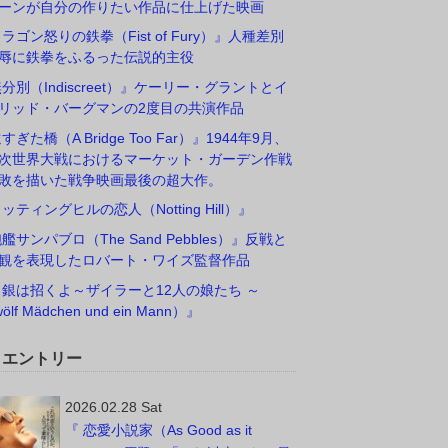
ーンが自分の作りたい作品に仕上げた映画
ドラゴン怒りの鉄拳（Fist of Fury）』人種差別
辱に鉄拳をふるった伝説的主役
無分別（Indiscreet）』ケーリー・グラントとイ
リッド・バーグマンの2度目の共演作品
すぎた橋（A Bridge Too Far）』1944年9月、
次世界大戦におけるマーケット・ガーデン作戦
敗を描いた戦争映画最後の超大作。
ノッティングヒルの恋人（Notting Hill）』
砲艦サンパブロ（The Sand Pebbles）』反戦と
観を表現したロバート・ワイズ監督作品
白銀は招くよ～ザイラーと12人の娘たち ～
ölf Mädchen und ein Mann）』
W エントリー
2026.02.28 Sat
『 恋愛小説家（As Good as it