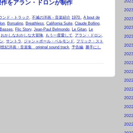
202
傑作をアラン・ドロンが制作
202
ウンド・トラック
,
不滅の洋画・音楽紹介
1970.
,
A bout de
202
lon
,
Borsalino
,
Breathless
,
California Suite
,
Claude Bolling
,
202
 Basses
,
Flic Story
,
Jean-Paul Belmondo
,
Le Gitan
,
Le
,
おかしなおかしな大冒険
,
もう一度愛して
,
アラン・ドロン
,
202
ン
,
サントラ
,
ジャン＝ポール・ベルモンド
,
フリック・スト
202
紀洋画・音楽集 original sound track
,
予告編
,
勝手にし
202
202
202
202
202
202
202
202
202