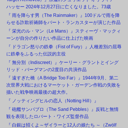
ハッセー 2024年12月27日に亡くなりました。73歳
『 雨を降らす男（The Rainmaker）』100ドルで雨を降
らせる詐欺祈祷師をバート・ランカスターが演じた作品
『 栄光のル・マン（Le Mans）』スティーヴ・マックィ
ーンが自分の作りたい作品に仕上げた映画
『 ドラゴン怒りの鉄拳（Fist of Fury）』人種差別の屈辱
に鉄拳をふるった伝説的主役
『 無分別（Indiscreet）』ケーリー・グラントとイング
リッド・バーグマンの2度目の共演作品
『 遠すぎた橋（A Bridge Too Far）』1944年9月、第二
次世界大戦におけるマーケット・ガーデン作戦の失敗を
描いた戦争映画最後の超大作。
『 ノッティングヒルの恋人（Notting Hill）』
『 砲艦サンパブロ（The Sand Pebbles）』反戦と無情
観を表現したロバート・ワイズ監督作品
『 白銀は招くよ～ザイラーと12人の娘たち ～（Zwölf