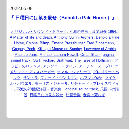
2022.05.08
『 日曜日には鼠を殺せ（Behold a Pale Horse ）』
オリジナル・サウンド・トラック
,
不滅の洋画・音楽紹介
1964.
,
A Matter of life and death
,
Anthony Quinn
,
Archers
,
Behold a Pale
Horse
,
Colonel Blimp
,
Emeric Pressburger
,
Fred Zinnemann
,
Gregory Peck
,
Killing a Mouse on Sunday
,
Lawrence of Arabia
,
Maurice Jarre
,
Michael Latham Powell
,
Omar Sharif
,
original
sound track
,
OST
,
Richard Brathwait
,
The Tales of Hoffmann
,
ア
ラビアのロレンス
,
アンソニー・クイン
,
アーチャーズ・プロ
,
エ
メリック・プレスバーガー
,
オマル・シャリーフ
,
グレゴリー・ペ
ック
,
サントラ
,
フレッド・ジンネマン
,
ホフマン物語
,
マイケ
ル・パウエル
,
モーリス・ジャール
,
リチャード・ブレイスウィイ
ト
,
不滅の20世紀洋画・音楽集 original sound track
,
天国への階
段
,
日曜日には鼠を殺せ
,
映画音楽
,
老兵は死なず