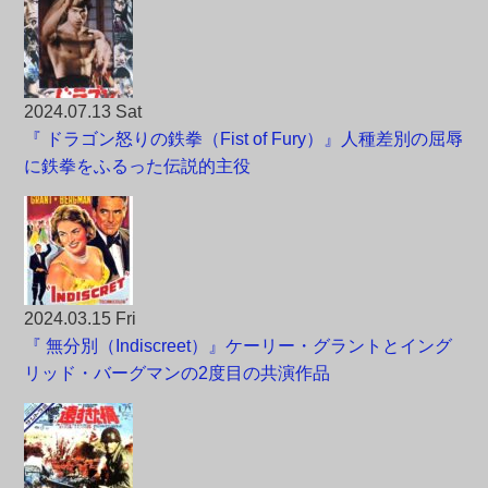
2024.07.13 Sat
『 ドラゴン怒りの鉄拳（Fist of Fury）』人種差別の屈辱
に鉄拳をふるった伝説的主役
2024.03.15 Fri
『 無分別（Indiscreet）』ケーリー・グラントとイング
リッド・バーグマンの2度目の共演作品