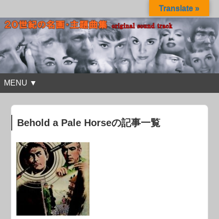
Translate »
MENU ▼
Behold a Pale Horseの記事一覧