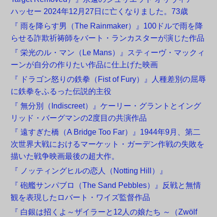
ハッセー 2024年12月27日に亡くなりました。73歳
『 雨を降らす男（The Rainmaker）』100ドルで雨を降
らせる詐欺祈祷師をバート・ランカスターが演じた作品
『 栄光のル・マン（Le Mans）』スティーヴ・マックィ
ーンが自分の作りたい作品に仕上げた映画
『 ドラゴン怒りの鉄拳（Fist of Fury）』人種差別の屈辱
に鉄拳をふるった伝説的主役
『 無分別（Indiscreet）』ケーリー・グラントとイング
リッド・バーグマンの2度目の共演作品
『 遠すぎた橋（A Bridge Too Far）』1944年9月、第二
次世界大戦におけるマーケット・ガーデン作戦の失敗を
描いた戦争映画最後の超大作。
『 ノッティングヒルの恋人（Notting Hill）』
『 砲艦サンパブロ（The Sand Pebbles）』反戦と無情
観を表現したロバート・ワイズ監督作品
『 白銀は招くよ～ザイラーと12人の娘たち ～（Zwölf