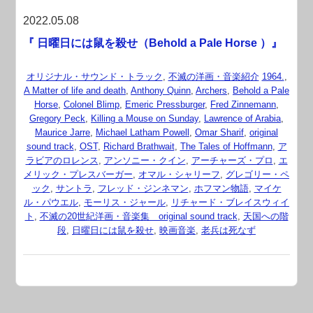
2022.05.08
『 日曜日には鼠を殺せ（Behold a Pale Horse ）』
オリジナル・サウンド・トラック
,
不滅の洋画・音楽紹介
1964.
,
A Matter of life and death
,
Anthony Quinn
,
Archers
,
Behold a Pale
Horse
,
Colonel Blimp
,
Emeric Pressburger
,
Fred Zinnemann
,
Gregory Peck
,
Killing a Mouse on Sunday
,
Lawrence of Arabia
,
Maurice Jarre
,
Michael Latham Powell
,
Omar Sharif
,
original
sound track
,
OST
,
Richard Brathwait
,
The Tales of Hoffmann
,
ア
ラビアのロレンス
,
アンソニー・クイン
,
アーチャーズ・プロ
,
エ
メリック・プレスバーガー
,
オマル・シャリーフ
,
グレゴリー・ペ
ック
,
サントラ
,
フレッド・ジンネマン
,
ホフマン物語
,
マイケ
ル・パウエル
,
モーリス・ジャール
,
リチャード・ブレイスウィイ
ト
,
不滅の20世紀洋画・音楽集 original sound track
,
天国への階
段
,
日曜日には鼠を殺せ
,
映画音楽
,
老兵は死なず