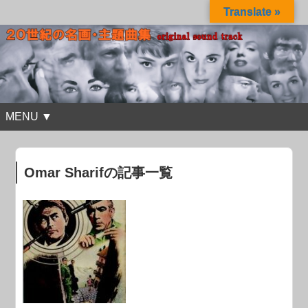
Translate »
MENU ▼
Omar Sharifの記事一覧