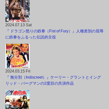
2024.07.13 Sat
『 ドラゴン怒りの鉄拳（Fist of Fury）』人種差別の屈辱
に鉄拳をふるった伝説的主役
2024.03.15 Fri
『 無分別（Indiscreet）』ケーリー・グラントとイング
リッド・バーグマンの2度目の共演作品