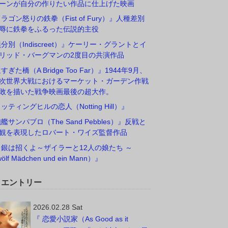
ーンが自分の作りたい作品に仕上げた映画
ドラゴン怒りの鉄拳（Fist of Fury）』人種差別
辱に鉄拳をふるった伝説的主役
無分別（Indiscreet）』ケーリー・グラントとイ
リッド・バーグマンの2度目の共演作品
すぎた橋（A Bridge Too Far）』1944年9月、
次世界大戦におけるマーケット・ガーデン作戦
敗を描いた戦争映画最後の超大作。
ノッティングヒルの恋人（Notting Hill）』
砲艦サンパブロ（The Sand Pebbles）』反戦と
観を表現したロバート・ワイズ監督作品
白銀は招くよ～ザイラーと12人の娘たち ～
ölf Mädchen und ein Mann）』
W エントリー
2026.02.28 Sat
『 恋愛小説家（As Good as it