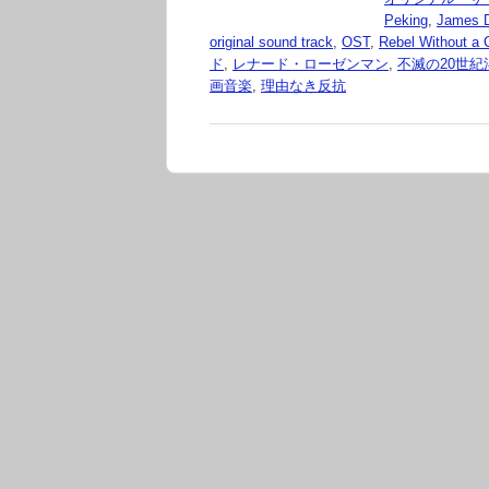
Peking
,
James 
original sound track
,
OST
,
Rebel Without a
ド
,
レナード・ローゼンマン
,
不滅の20世紀洋画・
画音楽
,
理由なき反抗