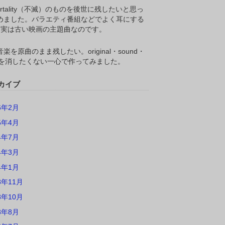
ortality（不滅）のものを後世に残したいと思っ
めました。バラエティ番組などでよく耳にする
M,実は古い映画の主題曲なのです。
楽を原曲のまま残したい。original・sound・
ackを消したくない一心で作ってみました。
カイブ
6年2月
5年4月
4年7月
4年3月
4年1月
3年11月
3年10月
3年8月