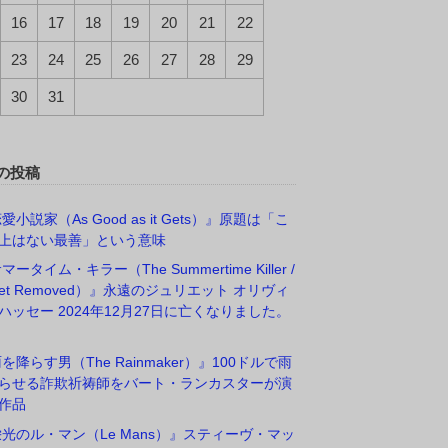
16
17
18
19
20
21
22
23
24
25
26
27
28
29
30
31
の投稿
愛小説家（As Good as it Gets）』原題は「こ
上はない最善」という意味
マータイム・キラー（The Summertime Killer /
rget Removed）』永遠のジュリエット オリヴィ
ハッセー 2024年12月27日に亡くなりました。
雨を降らす男（The Rainmaker）』100ドルで雨
らせる詐欺祈祷師をバート・ランカスターが演
作品
栄光のル・マン（Le Mans）』スティーヴ・マッ