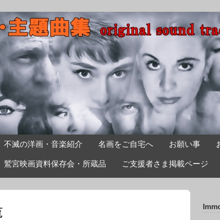
不滅の洋画・音楽紹介
名画をご自宅へ
お願い事
鷲宮映画資料保存会・所蔵品
ご支援者さま掲載ページ
Immo
覧