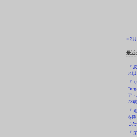
« 2月
最近
『 恋
れ以
『 サ
Ta
ア・
73歳
『 
を降
じた
『 