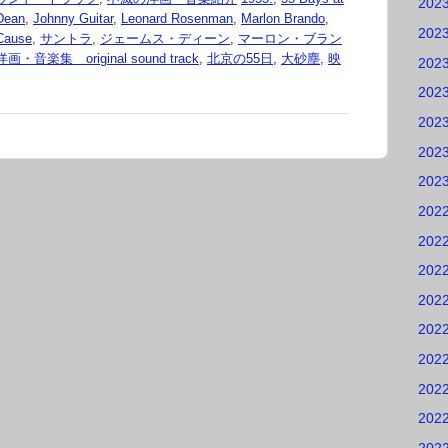
202
Dean
,
Johnny Guitar
,
Leonard Rosenman
,
Marlon Brando
,
202
 Cause
,
サントラ
,
ジェームス・ディーン
,
マーロン・ブラン
音楽集 original sound track
,
北京の55日
,
大砂塵
,
映
202
202
202
202
202
202
202
202
202
202
202
202
202