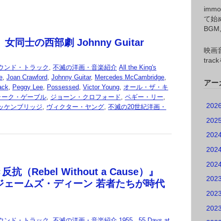
imm
て始
BG
女同士の西部劇 Johnny Guitar
映画音
tr
ウンド・トラック
,
不滅の洋画・音楽紹介
All the King's
e
,
Joan Crawford
,
Johnny Guitar
,
Mercedes McCambridge
,
アー
rack
,
Peggy Lee
,
Possessed
,
Victor Young
,
オール・ザ・キ
ラーク・ゲーブル
,
ジョーン・クロフォード
,
ペギー・リー
,
202
ッケンブリッジ
,
ヴィクター・ヤング
,
不滅の20世紀洋画・
202
202
202
202
（Rebel Without a Cause）』
202
、ジェームズ・ディーン 若者たちが時代
202
。
202
ウンド・トラック
,
不滅の洋画・音楽紹介
1955.
,
55 Days at