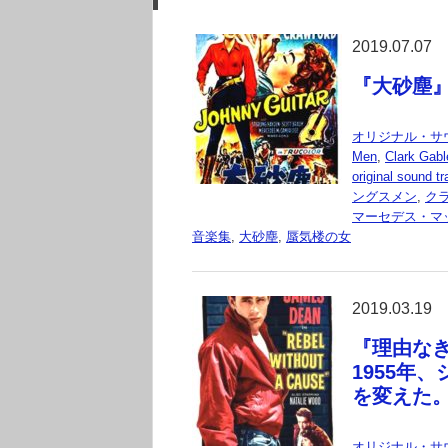
2019.07.07
『大砂塵』 
オリジナル・サ
Men
,
Clark Gabl
original sound t
ングスメン
,
ク
マーセデス・マ
音楽集
,
大砂塵
,
蜃気楼の女
2019.03.19
『理由なき反抗
1955年
を変えた
オリジナル・サ