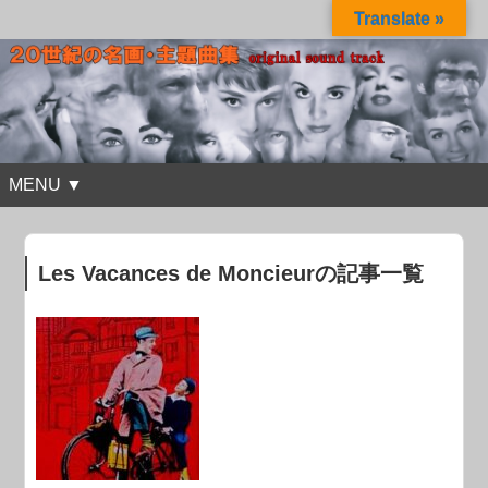
Translate »
MENU ▼
Les Vacances de Moncieurの記事一覧