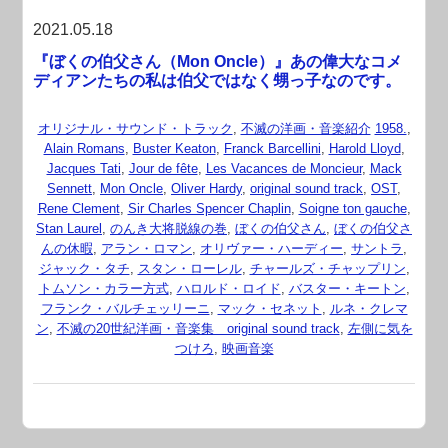
2021.05.18
『ぼくの伯父さん（Mon Oncle）』あの偉大なコメ
ディアンたちの私は伯父ではなく甥っ子なのです。
オリジナル・サウンド・トラック
,
不滅の洋画・音楽紹介
1958.
,
Alain Romans
,
Buster Keaton
,
Franck Barcellini
,
Harold Lloyd
,
Jacques Tati
,
Jour de fête
,
Les Vacances de Moncieur
,
Mack
Sennett
,
Mon Oncle
,
Oliver Hardy
,
original sound track
,
OST
,
Rene Clement
,
Sir Charles Spencer Chaplin
,
Soigne ton gauche
,
Stan Laurel
,
のんき大将脱線の巻
,
ぼくの伯父さん
,
ぼくの伯父さ
んの休暇
,
アラン・ロマン
,
オリヴァー・ハーディー
,
サントラ
,
ジャック・タチ
,
スタン・ローレル
,
チャールズ・チャップリン
,
トムソン・カラー方式
,
ハロルド・ロイド
,
バスター・キートン
,
フランク・バルチェッリーニ
,
マック・セネット
,
ルネ・クレマ
ン
,
不滅の20世紀洋画・音楽集 original sound track
,
左側に気を
つけろ
,
映画音楽