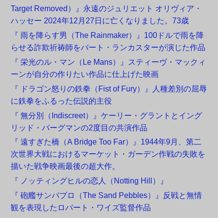
Target Removed）』永遠のジュリエット オリヴィア・
ハッセー 2024年12月27日に亡くなりました。73歳
『 雨を降らす男（The Rainmaker）』100ドルで雨を降
らせる詐欺祈祷師をバート・ランカスターが演じた作品
『 栄光のル・マン（Le Mans）』スティーヴ・マックィ
ーンが自分の作りたい作品に仕上げた映画
『 ドラゴン怒りの鉄拳（Fist of Fury）』人種差別の屈辱
に鉄拳をふるった伝説的主役
『 無分別（Indiscreet）』ケーリー・グラントとイング
リッド・バーグマンの2度目の共演作品
『 遠すぎた橋（A Bridge Too Far）』1944年9月、第二
次世界大戦におけるマーケット・ガーデン作戦の失敗を
描いた戦争映画最後の超大作。
『 ノッティングヒルの恋人（Notting Hill）』
『 砲艦サンパブロ（The Sand Pebbles）』反戦と無情
観を表現したロバート・ワイズ監督作品