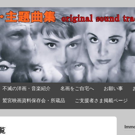
不滅の洋画・音楽紹介
名画をご自宅へ
お願い事
鷲宮映画資料保存会・所蔵品
ご支援者さま掲載ページ
Immo
一覧