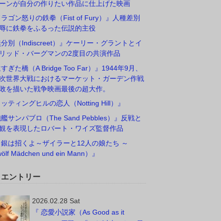
ーンが自分の作りたい作品に仕上げた映画
ドラゴン怒りの鉄拳（Fist of Fury）』人種差別
辱に鉄拳をふるった伝説的主役
無分別（Indiscreet）』ケーリー・グラントとイ
リッド・バーグマンの2度目の共演作品
すぎた橋（A Bridge Too Far）』1944年9月、
次世界大戦におけるマーケット・ガーデン作戦
敗を描いた戦争映画最後の超大作。
ノッティングヒルの恋人（Notting Hill）』
砲艦サンパブロ（The Sand Pebbles）』反戦と
観を表現したロバート・ワイズ監督作品
白銀は招くよ～ザイラーと12人の娘たち ～
ölf Mädchen und ein Mann）』
W エントリー
2026.02.28 Sat
『 恋愛小説家（As Good as it