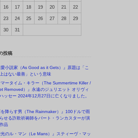
16
17
18
19
20
21
22
23
24
25
26
27
28
29
30
31
の投稿
愛小説家（As Good as it Gets）』原題は「こ
上はない最善」という意味
マータイム・キラー（The Summertime Killer /
rget Removed）』永遠のジュリエット オリヴィ
ハッセー 2024年12月27日に亡くなりました。
雨を降らす男（The Rainmaker）』100ドルで雨
らせる詐欺祈祷師をバート・ランカスターが演
作品
栄光のル・マン（Le Mans）』スティーヴ・マッ