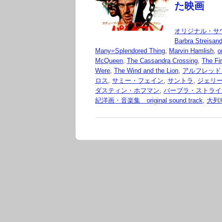
た映画
オリジナル・サ
Barbra Streisan
Many=Splendored Thing
,
Marvin Hamlish
,
o
McQueen
,
The Cassandra Crossing
,
The Fi
Were
,
The Wind and the Lion
,
アルフレッド
ロス
,
サミー・フェイン
,
サントラ
,
ジェリ
ダスティン・ホフマン
,
バーブラ・ストライ
紀洋画・音楽集 original sound track
,
大列