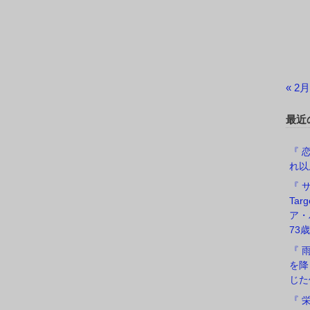
« 2月
最近
『 恋
れ以
『 サ
Ta
ア・
73歳
『 
を降
じた
『 