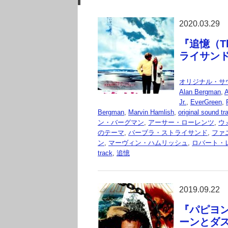
2020.03.29
『追憶（Th
ライサン
オリジナル・サ
Alan Bergman
,
A
Jr.
,
EverGreen
,
Bergman
,
Marvin Hamlish
,
original sound tr
ン・バーグマン
,
アーサー・ローレンツ
,
ウ
のテーマ
,
バーブラ・ストライサンド
,
ファ
ン
,
マーヴィン・ハムリッシュ
,
ロバート・
track
,
追憶
2019.09.22
『パピヨン
ーンとダ