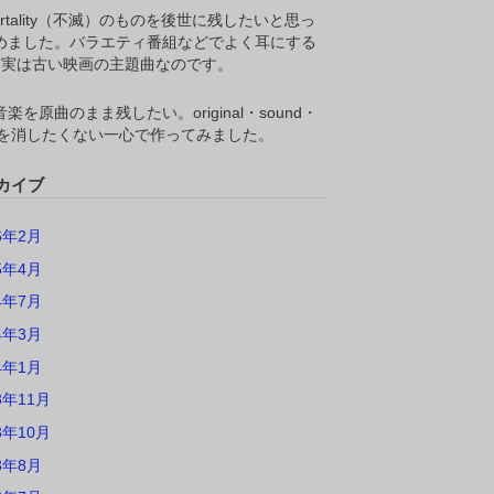
ortality（不滅）のものを後世に残したいと思っ
めました。バラエティ番組などでよく耳にする
M,実は古い映画の主題曲なのです。
楽を原曲のまま残したい。original・sound・
ackを消したくない一心で作ってみました。
カイブ
6年2月
5年4月
4年7月
4年3月
4年1月
3年11月
3年10月
3年8月