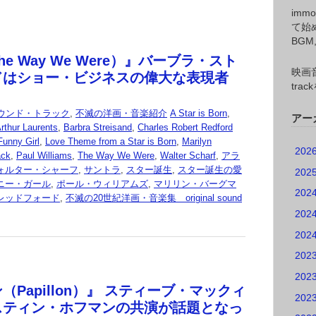
imm
て始
BG
e Way We Were）』バーブラ・スト
映画音
ドはショー・ビジネスの偉大な表現者
tr
ウンド・トラック
,
不滅の洋画・音楽紹介
A Star is Born
,
アー
rthur Laurents
,
Barbra Streisand
,
Charles Robert Redford
Funny Girl
,
Love Theme from a Star is Born
,
Marilyn
202
ack
,
Paul Williams
,
The Way We Were
,
Walter Scharf
,
アラ
ォルター・シャーフ
,
サントラ
,
スター誕生
,
スター誕生の愛
202
ニー・ガール
,
ポール・ウィリアムズ
,
マリリン・バーグマ
202
レッドフォード
,
不滅の20世紀洋画・音楽集 original sound
202
202
202
202
（Papillon）』 スティーブ・マックィ
202
スティン・ホフマンの共演が話題となっ