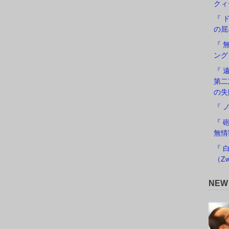
クィ
『 
の屈
『 
ング
『 遠
第二
の失
『 
『 
無情
『 
（Zw
NE