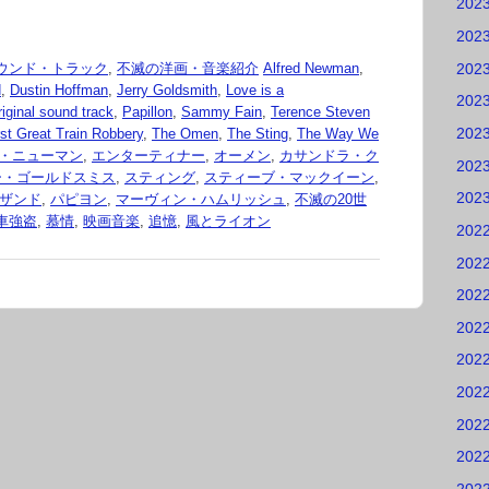
202
202
202
ウンド・トラック
,
不滅の洋画・音楽紹介
Alfred Newman
,
d
,
Dustin Hoffman
,
Jerry Goldsmith
,
Love is a
202
riginal sound track
,
Papillon
,
Sammy Fain
,
Terence Steven
202
rst Great Train Robbery
,
The Omen
,
The Sting
,
The Way We
・ニューマン
,
エンターティナー
,
オーメン
,
カサンドラ・ク
202
ー・ゴールドスミス
,
スティング
,
スティーブ・マックイーン
,
202
ザンド
,
パピヨン
,
マーヴィン・ハムリッシュ
,
不滅の20世
車強盗
,
慕情
,
映画音楽
,
追憶
,
風とライオン
202
202
202
202
202
202
202
202