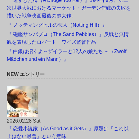
『 遠すぎた橋（A Bridge Too Far）』1944年9月、第二
次世界大戦におけるマーケット・ガーデン作戦の失敗を
描いた戦争映画最後の超大作。
『 ノッティングヒルの恋人（Notting Hill）』
『 砲艦サンパブロ（The Sand Pebbles）』反戦と無情
観を表現したロバート・ワイズ監督作品
『 白銀は招くよ～ザイラーと12人の娘たち ～（Zwölf
Mädchen und ein Mann）』
NEW エントリー
2026.02.28 Sat
『 恋愛小説家（As Good as it Gets）』原題は「これ以
上はない最善」という意味