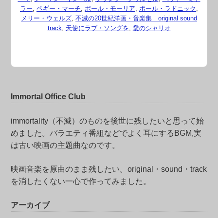
ラー
,
ペギー・マーチ
,
ポール・モーリア
,
ポール・ラドニック
,
メリー・ウェルズ
,
不滅の20世紀洋画・音楽集 original sound
track
,
天使にラブ・ソングを
,
愛のシャリオ
Immortal Office Club
immortality（不滅）のものを後世に残したいと思って始
めました。バラエティ番組などでよく耳にするBGM,実
は古い映画の主題曲なのです。
映画音楽を原曲のまま残したい。original・sound・track
を消したくない一心で作ってみました。
アーカイブ