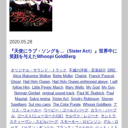
2020.05.28
『天使にラブ・ソングを…（Sister Act）』世界中に
笑顔を与えたWhoopi GoldBerg
オリジナル・サウンド・トラック
,
不滅の洋画・音楽紹介
1992.
,
Alice Malsenior Wolker
,
Bette Midler
,
Chariot
,
Franck Pourcel
,
Ghost
,
Hail Holy Queen
,
Hail Holy Queen enthroned above
,
I will
follow Him
,
Little Peggy March
,
Mary Wells
,
My God
,
My Guy
,
Norman Gimbel
,
original sound track
,
Paul M. Rudnick
,
Paul
Mauriat
,
Salve regina
,
Sister Act
,
Smoky Robinson
,
Steven
Spielberg
,
Sul mio carro
,
The Color Purple
,
Whoopi Goldberg
,
ア
リス・ウォーカー
,
ウーピー・ゴールドバーグ
,
カラー・パープ
ル
,
ゴースト/ニューヨークの幻
,
サルヴァ・レジーナ
,
サントラ
,
スティーヴン・スピルバーグ
,
スモーキー・ロビンソン
,
デル・ロ
ーマ
,
ノーマン・ギンベル
,
フランク・プゥルセル
,
ベット・ミド