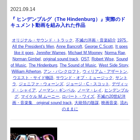
2021.09.14
『 ヒンデンブルグ（The Hindenburg）』実際のド
キュメント動画を組み入れた作品
オリジナル・サウンド・トラック
,
不滅の洋画・音楽紹介
1975.
,
All the President's Men
,
Anne Bancroft
,
George C.Scott
,
It goes
like it goes
,
Jennifer Warnes
,
Michael M.Mooney
,
Norma Rae
,
Norman Gimbel
,
original sound track
,
OST
,
Robert Wise
,
Sound
of Music
,
The Hindenburg
,
The Sound of Music
,
West Side Story
,
William Atherton
,
アン・バンクロフト
,
ウィリアム・アザートン
,
ウエスト・サイド物語
,
サウンド・オブ・ミュージック
,
サント
ラ
,
ジェニファ・ウォーンズ
,
ジョージ・C・スコット
,
デヴィッ
ド・シャイア
,
ノーマン・ギンベル
,
ノーマ・レイ
,
ヒンデンブル
グ
,
マイケル M.ムーニー
,
ロバート・ワイズ
,
不滅の20世紀洋
画・音楽集 original sound track
,
大統領の陰謀
,
映画音楽
,
流れ
のままに