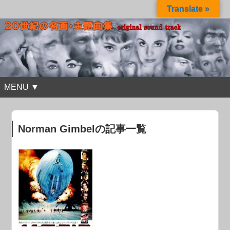
Translate »
MENU ▼
Norman Gimbelの記事一覧