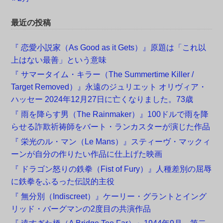
最近の投稿
『 恋愛小説家（As Good as it Gets）』原題は「これ以
上はない最善」という意味
『 サマータイム・キラー（The Summertime Killer /
Target Removed）』永遠のジュリエット オリヴィア・
ハッセー 2024年12月27日に亡くなりました。73歳
『 雨を降らす男（The Rainmaker）』100ドルで雨を降
らせる詐欺祈祷師をバート・ランカスターが演じた作品
『 栄光のル・マン（Le Mans）』スティーヴ・マックィ
ーンが自分の作りたい作品に仕上げた映画
『 ドラゴン怒りの鉄拳（Fist of Fury）』人種差別の屈辱
に鉄拳をふるった伝説的主役
『 無分別（Indiscreet）』ケーリー・グラントとイング
リッド・バーグマンの2度目の共演作品