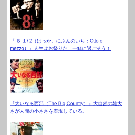
『 ８ １/ 2（はっか、にぶんのいち：Otto e
mezzo）』人生はお祭りだ、一緒に過ごそう！
『大いなる西部（The Big Country）』大自然の雄大
さが人間の小ささを表現している。