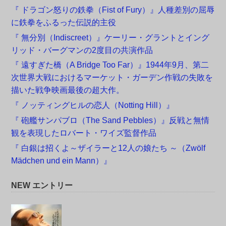
『 ドラゴン怒りの鉄拳（Fist of Fury）』人種差別の屈辱
に鉄拳をふるった伝説的主役
『 無分別（Indiscreet）』ケーリー・グラントとイング
リッド・バーグマンの2度目の共演作品
『 遠すぎた橋（A Bridge Too Far）』1944年9月、第二
次世界大戦におけるマーケット・ガーデン作戦の失敗を
描いた戦争映画最後の超大作。
『 ノッティングヒルの恋人（Notting Hill）』
『 砲艦サンパブロ（The Sand Pebbles）』反戦と無情
観を表現したロバート・ワイズ監督作品
『 白銀は招くよ～ザイラーと12人の娘たち ～（Zwölf
Mädchen und ein Mann）』
NEW エントリー