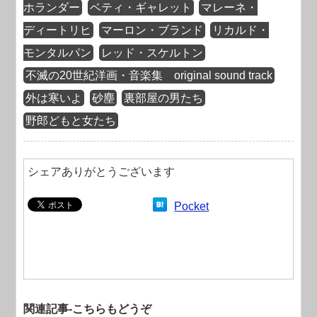
ホランダー
ベティ・ギャレット
マレーネ・
ディートリヒ
マーロン・ブランド
リカルド・
モンタルパン
レッド・スケルトン
不滅の20世紀洋画・音楽集 original sound track
外は寒いよ
砂塵
裏部屋の男たち
野郎どもと女たち
シェアありがとうございます
Pocket
関連記事-こちらもどうぞ