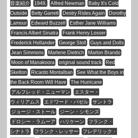
音楽紹介
1949.
Alfred Newman
Baby It's Cold
Outside
Betty Garrett
Destry Rides Again
Dorothy
Lamour
Edward Buzzell
Esther Jane Williams
Francis Albert Sinatra
Frank Henry Losser
Frederick Hollander
George Stoll
Guys and Dolls
Jean Simmons
Marlene Dietrich
Marlon Brando
Moon of Manakoora
original sound track
Red
Skelton
Ricardo Montalban
See What the Boys in
the Back Room Will Have
The Hurricane
アルフレッド・ニューマン
エスター・
ウィリアムス
エドワード・バゼル
サントラ
ジョージ・ストール
ジーン・シモンズ
ドロシー・ラムーア
ハリケーン
フランク・
シナトラ
フランク・レッサー
フレデリック・