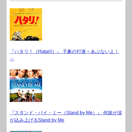
『ハタリ！（Hatari!）』 子象の行進～あぶないよ！
～
『スタンド・バイ・ミー（Stand by Me）』 何故が涙
が込み上げるStand by Me