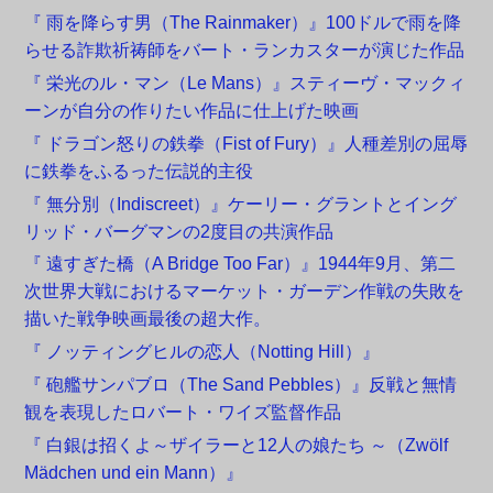
『 雨を降らす男（The Rainmaker）』100ドルで雨を降
らせる詐欺祈祷師をバート・ランカスターが演じた作品
『 栄光のル・マン（Le Mans）』スティーヴ・マックィ
ーンが自分の作りたい作品に仕上げた映画
『 ドラゴン怒りの鉄拳（Fist of Fury）』人種差別の屈辱
に鉄拳をふるった伝説的主役
『 無分別（Indiscreet）』ケーリー・グラントとイング
リッド・バーグマンの2度目の共演作品
『 遠すぎた橋（A Bridge Too Far）』1944年9月、第二
次世界大戦におけるマーケット・ガーデン作戦の失敗を
描いた戦争映画最後の超大作。
『 ノッティングヒルの恋人（Notting Hill）』
『 砲艦サンパブロ（The Sand Pebbles）』反戦と無情
観を表現したロバート・ワイズ監督作品
『 白銀は招くよ～ザイラーと12人の娘たち ～（Zwölf
Mädchen und ein Mann）』