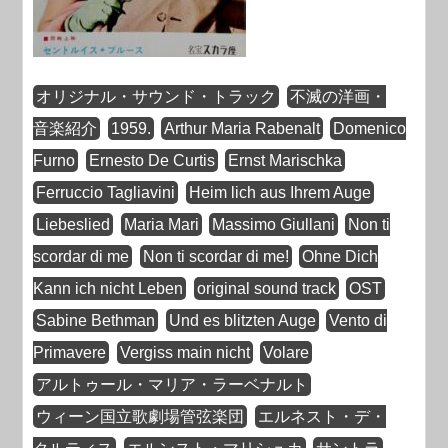
オリジナル・サウンド・トラック
不滅の洋画・
音楽紹介
1959.
Arthur Maria Rabenalt
Domenico
Furno
Ernesto De Curtis
Ernst Marischka
Ferruccio Tagliavini
Heim lich aus Ihrem Auge
Liebeslied
Maria Mari
Massimo Giullani
Non ti
scordar di me
Non ti scordar di me!
Ohne Dich
Kann ich nicht Leben
original sound track
OST
Sabine Bethman
Und es blitzten Auge
Vento di
Primavere
Vergiss main nicht
Volare
アルトゥール・マリア・ラーベナルト
ウィーン国立歌劇場管弦楽団
エルネスト・デ・