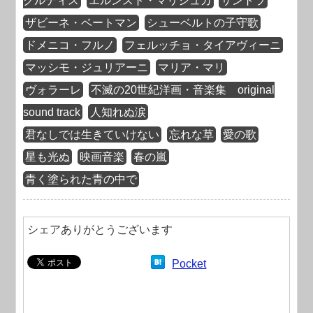
クルティス
エルンスト・マリシュカ
サントラ
ザビーネ・ベートマン
シューベルトの子守歌
ドメニコ・フルノ
フェルッチョ・タイアヴィーニ
マッシモ・ジュリアーニ
マリア・マリ
ヴォラーレ
不滅の20世紀洋画・音楽集 original
sound track
人知れぬ涙
君なしでは生きていけない
忘れな草
愛の歌
星も光ぬ
映画音楽
春の嵐
青く塗られた青の中で
シェアありがとうございます
Pocket