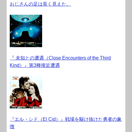
おじさんの足は長く見えた。
『 未知との遭遇（Close Encounters of the Third
Kind）』第3種接近遭遇
『エル・シド（El Cid）』戦場を駆け抜けた勇者の象
徴