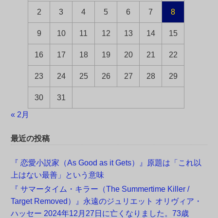
2
3
4
5
6
7
8
9
10
11
12
13
14
15
16
17
18
19
20
21
22
23
24
25
26
27
28
29
30
31
« 2月
最近の投稿
『 恋愛小説家（As Good as it Gets）』原題は「これ以
上はない最善」という意味
『 サマータイム・キラー（The Summertime Killer /
Target Removed）』永遠のジュリエット オリヴィア・
ハッセー 2024年12月27日に亡くなりました。73歳