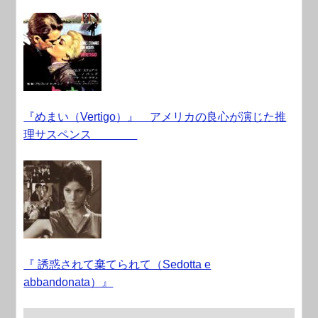
『めまい（Vertigo）』 アメリカの良心が演じた推
理サスペンス
『 誘惑されて棄てられて（Sedotta e
abbandonata）』