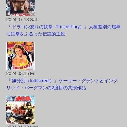
2024.07.13 Sat
『 ドラゴン怒りの鉄拳（Fist of Fury）』人種差別の屈辱
に鉄拳をふるった伝説的主役
2024.03.15 Fri
『 無分別（Indiscreet）』ケーリー・グラントとイング
リッド・バーグマンの2度目の共演作品