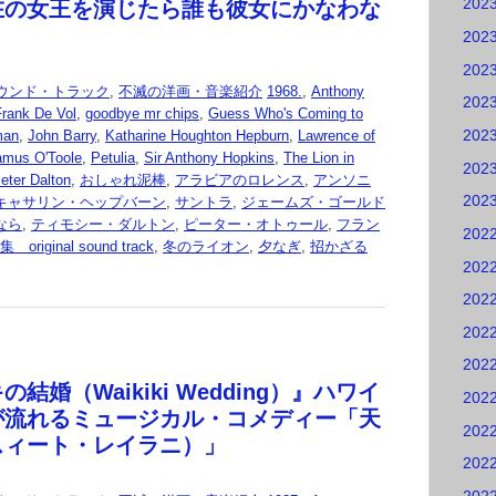
202
在の女王を演じたら誰も彼女にかなわな
202
202
ウンド・トラック
,
不滅の洋画・音楽紹介
1968.
,
Anthony
202
Frank De Vol
,
goodbye mr chips
,
Guess Who's Coming to
202
man
,
John Barry
,
Katharine Houghton Hepburn
,
Lawrence of
amus O'Toole
,
Petulia
,
Sir Anthony Hopkins
,
The Lion in
202
eter Dalton
,
おしゃれ泥棒
,
アラビアのロレンス
,
アンソニ
202
キャサリン・ヘップバーン
,
サントラ
,
ジェームズ・ゴールド
なら
,
ティモシー・ダルトン
,
ピーター・オトゥール
,
フラン
202
ginal sound track
,
冬のライオン
,
夕なぎ
,
招かざる
202
202
202
202
結婚（Waikiki Wedding）』ハワイ
202
が流れるミュージカル・コメディー「天
202
スィート・レイラニ）」
202