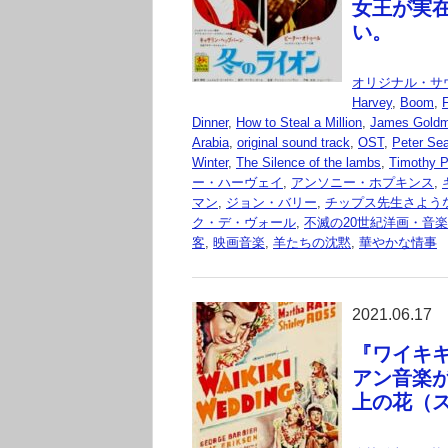
女王が実
い。
オリジナル・サ
Harvey
,
Boom
,
Dinner
,
How to Steal a Million
,
James Gold
Arabia
,
original sound track
,
OST
,
Peter Se
Winter
,
The Silence of the lambs
,
Timothy P
ー・ハーヴェイ
,
アンソニー・ホプキンス
,
マン
,
ジョン・バリー
,
チップス先生さよう
ク・デ・ヴォール
,
不滅の20世紀洋画・音楽集 ori
客
,
映画音楽
,
羊たちの沈黙
,
華やかな情事
2021.06.17
『ワイキキの
アン音楽
上の花（