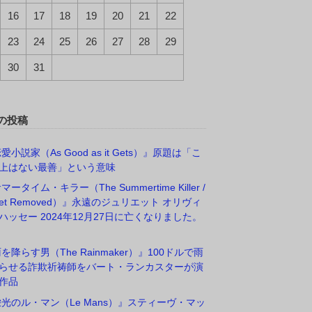
16
17
18
19
20
21
22
23
24
25
26
27
28
29
30
31
の投稿
愛小説家（As Good as it Gets）』原題は「こ
上はない最善」という意味
マータイム・キラー（The Summertime Killer /
rget Removed）』永遠のジュリエット オリヴィ
ハッセー 2024年12月27日に亡くなりました。
雨を降らす男（The Rainmaker）』100ドルで雨
らせる詐欺祈祷師をバート・ランカスターが演
作品
栄光のル・マン（Le Mans）』スティーヴ・マッ