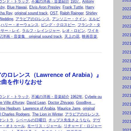
202
ウンド・トラック
,
不滅の洋画・音楽紹介
1937.
,
Antony
sby
,
Blue Hawaii
,
Elvis Aron Presley
,
Frank Tuttle
,
Harry
202
tha Ray
,
original sound track
,
OST
,
Ralph Rainger
,
Shirley
202
 Wedding
,
アラビアのロレンス
,
アンソニー・クイン
,
エルビ
,
ハリー・オーウェンス
,
ビング・クロスビー
,
フランク・タ
202
ーサー・レイ
,
ラルフ・レインジャー
,
レオ・ロビン
,
ワイキ
202
画・音楽集 original sound track
,
天上の花
,
映画音楽
,
202
202
202
202
ロレンス（Lawrence of Arabia）』
202
全曲を作りなおせ
202
202
ウンド・トラック
,
不滅の洋画・音楽紹介
1962年
,
Cybele ou
 Ville d'Avray
,
David Lean
,
Doctor Zhivago
,
Goodbye
202
rine Hepburn
,
Lawrence of Arabia
,
Maurice Jarre
,
original
202
d Charles Rodgers
,
The Lion in Winter
,
アラビアのロレンス
,
サントラ
,
シベールの日曜日
,
チップス先生さようなら
,
デヴ
202
ー・オトゥール
,
モーリス・ジャール
,
リチャード・ロジャー
202