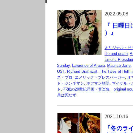
2022.05.08
『 日曜日には
）』
オリジナル・サ
life and death
,
A
Emeric Pressbur
Sunday
,
Lawrence of Arabia
,
Maurice Jarre
,
OST
,
Richard Brathwait
,
The Tales of Hoff
ズ・プロ
,
エメリック・プレスバーガー
,
オ
ド・ジンネマン
,
ホフマン物語
,
マイケル・
ト
,
不滅の20世紀洋画・音楽集 original sound
兵は死なず
2021.10.16
『冬のライオ