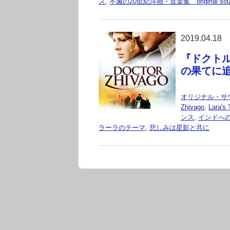
ス
,
不滅の20世紀洋画・音楽集 original sound
2019.04.18
『ドクトル・
の果てに
オリジナル・サ
Zhivago
,
Lara's
ンス
,
インドへ
ラーラのテーマ
,
悲しみは星影と共に