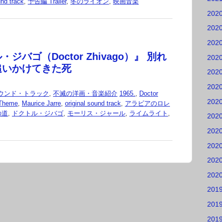
 track
,
予告編 Trailer
,
冬のライオン
,
映画音楽
202
202
202
ジバゴ（Doctor Zhivago）』 別れ
202
追いかけてきた死
202
202
ウンド・トラック
,
不滅の洋画・音楽紹介
1965.
,
Doctor
202
 Theme
,
Maurice Jarre
,
original sound track
,
アラビアのロレ
の道
,
ドクトル・ジバゴ
,
モーリス・ジャール
,
ライムライト
,
202
202
202
202
202
201
201
201