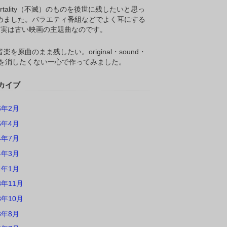
ortality（不滅）のものを後世に残したいと思っ
めました。バラエティ番組などでよく耳にする
M,実は古い映画の主題曲なのです。
楽を原曲のまま残したい。original・sound・
ackを消したくない一心で作ってみました。
カイブ
6年2月
5年4月
4年7月
4年3月
4年1月
3年11月
3年10月
3年8月