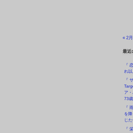
« 2月
最近
『 恋
れ以
『 サ
Ta
ア・
73歳
『 
を降
じた
『 