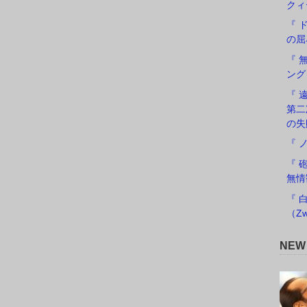
クィ
『 
の屈
『 
ング
『 遠
第二
の失
『 
『 
無情
『 
（Zw
NE