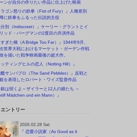
ーンが自分の作りたい作品に仕上げた映画
ドラゴン怒りの鉄拳（Fist of Fury）』人種差別
辱に鉄拳をふるった伝説的主役
無分別（Indiscreet）』ケーリー・グラントとイ
リッド・バーグマンの2度目の共演作品
すぎた橋（A Bridge Too Far）』1944年9月、
次世界大戦におけるマーケット・ガーデン作戦
敗を描いた戦争映画最後の超大作。
ノッティングヒルの恋人（Notting Hill）』
砲艦サンパブロ（The Sand Pebbles）』反戦と
観を表現したロバート・ワイズ監督作品
白銀は招くよ～ザイラーと12人の娘たち ～
ölf Mädchen und ein Mann）』
W エントリー
2026.02.28 Sat
『 恋愛小説家（As Good as it