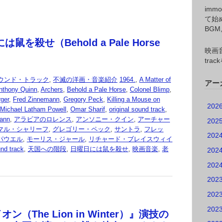
imm
て始
BG
鼠を殺せ（Behold a Pale Horse
映画音
tr
ウンド・トラック
,
不滅の洋画・音楽紹介
1964.
,
A Matter of
アー
nthony Quinn
,
Archers
,
Behold a Pale Horse
,
Colonel Blimp
,
ger
,
Fred Zinnemann
,
Gregory Peck
,
Killing a Mouse on
202
Michael Latham Powell
,
Omar Sharif
,
original sound track
,
mann
,
アラビアのロレンス
,
アンソニー・クイン
,
アーチャー
202
マル・シャリーフ
,
グレゴリー・ペック
,
サントラ
,
フレッ
202
パウエル
,
モーリス・ジャール
,
リチャード・ブレイスウィイ
 track
,
天国への階段
,
日曜日には鼠を殺せ
,
映画音楽
,
老
202
202
202
202
202
ン（The Lion in Winter）』演技の