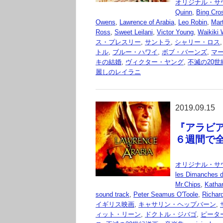
オリジナル・サ
Quinn
,
Bing Cro
Owens
,
Lawrence of Arabia
,
Leo Robin
,
Mar
Ross
,
Sweet Leilani
,
Victor Young
,
Waikiki
ス・プレスリー
,
サントラ
,
シャリー・ロス
トル
,
ブルー・ハワイ
,
ボブ・バーンズ
,
マ
キの結婚
,
ヴィクター・ヤング
,
不滅の20世紀洋
麗しのレイラニ
2019.09.15
『アラビアの
６週間で
オリジナル・サ
les Dimanches de
Mr.Chips
,
Katha
sound track
,
Peter Seamus O'Toole
,
Richar
イギリス映画
,
キャサリン・ヘップバーン
,
ィット・リーン
,
ドクトル・ジバゴ
,
ピータ