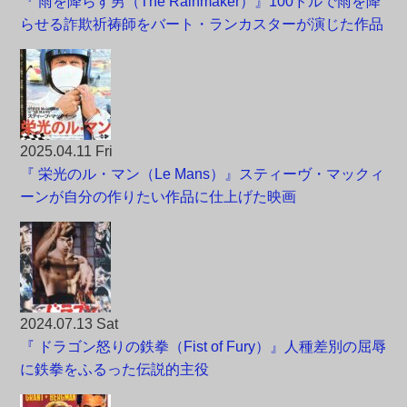
『 雨を降らす男（The Rainmaker）』100ドルで雨を降
らせる詐欺祈祷師をバート・ランカスターが演じた作品
2025.04.11 Fri
『 栄光のル・マン（Le Mans）』スティーヴ・マックィ
ーンが自分の作りたい作品に仕上げた映画
2024.07.13 Sat
『 ドラゴン怒りの鉄拳（Fist of Fury）』人種差別の屈辱
に鉄拳をふるった伝説的主役