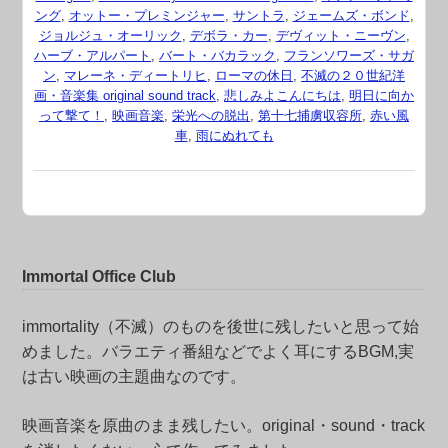
ング
,
オットー・プレミンジャー
,
サントラ
,
ジェームズ・ボンド
,
ジョルジュ・オーリック
,
デボラ・カー
,
デヴィット・ニーヴン
,
ハーブ・アルパート
,
バート・バカラック
,
フランソワーズ・サガ
ン
,
マレーネ・ディートリヒ
,
ローマの休日
,
不滅の２０世紀洋
画・音楽集 original sound track
,
悲しみよこんにちは
,
明日に向か
って撃て！
,
映画音楽
,
栄光への脱出
,
第十七捕虜収容所
,
赤い風
車
,
雨にぬれても
Immortal Office Club
immortality（不滅）のものを後世に残したいと思って始
めました。バラエティ番組などでよく耳にするBGM,実
は古い映画の主題曲なのです。
映画音楽を原曲のまま残したい。original・sound・track