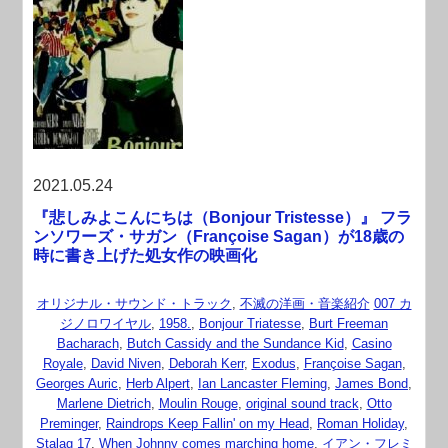
2021.05.24
『悲しみよこんにちは（Bonjour Tristesse）』 フラ
ンソワーズ・サガン（Françoise Sagan）が18歳の
時に書き上げた処女作の映画化
オリジナル・サウンド・トラック
,
不滅の洋画・音楽紹介
007 カ
ジノロワイヤル
,
1958.
,
Bonjour Triatesse
,
Burt Freeman
Bacharach
,
Butch Cassidy and the Sundance Kid
,
Casino
Royale
,
David Niven
,
Deborah Kerr
,
Exodus
,
Françoise Sagan
,
Georges Auric
,
Herb Alpert
,
Ian Lancaster Fleming
,
James Bond
,
Marlene Dietrich
,
Moulin Rouge
,
original sound track
,
Otto
Preminger
,
Raindrops Keep Fallin' on my Head
,
Roman Holiday
,
Stalag 17
,
When Johnny comes marching home
,
イアン・フレミ