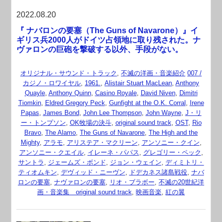
2022.08.20
『 ナバロンの要塞（The Guns of Navarone）』イ
ギリス兵2000人がドイツ占領地に取り残された。ナ
ヴァロンの巨砲を撃破する以外、手段がない。
オリジナル・サウンド・トラック
,
不滅の洋画・音楽紹介
007 /
カジノ・ロワイヤル
,
1961.
,
Alistair Stuart MacLean
,
Anthony
Quayle
,
Anthony Quinn
,
Casino Royale
,
David Niven
,
Dimitri
Tiomkin
,
Eldred Gregory Peck
,
Gunfight at the O.K. Corral
,
Irene
Papas
,
James Bond
,
John Lee Thompson
,
John Wayne
,
J・リ
ー・トンプソン
,
OK牧場の決斗
,
original sound track
,
OST
,
Rio
Bravo
,
The Alamo
,
The Guns of Navarone
,
The High and the
Mighty
,
アラモ
,
アリステア・マクリーン
,
アンソニー・クイン
,
アンソニー・クエイル
,
イレーネ・パパス
,
グレゴリー・ペック
,
サントラ
,
ジェームズ・ボンド
,
ジョン・ウェイン
,
ディミトリ・
ティオムキン
,
デヴィッド・ニーヴン
,
ドデカネス諸島戦役
,
ナバ
ロンの要塞
,
ナヴァロンの要塞
,
リオ・ブラボー
,
不滅の20世紀洋
画・音楽集 original sound track
,
映画音楽
,
紅の翼