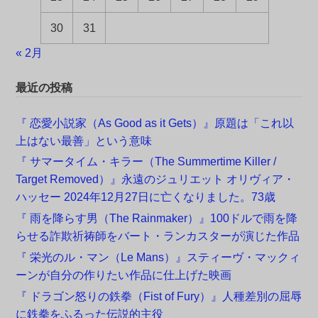
30
31
« 2月
最近の投稿
『 恋愛小説家（As Good as it Gets）』原題は「これ以
上はない最善」という意味
『 サマータイム・キラー（The Summertime Killer /
Target Removed）』永遠のジュリエット オリヴィア・
ハッセー 2024年12月27日に亡くなりました。73歳
『 雨を降らす男（The Rainmaker）』100ドルで雨を降
らせる詐欺祈祷師をバート・ランカスターが演じた作品
『 栄光のル・マン（Le Mans）』スティーヴ・マックィ
ーンが自分の作りたい作品に仕上げた映画
『 ドラゴン怒りの鉄拳（Fist of Fury）』人種差別の屈辱
に鉄拳をふるった伝説的主役