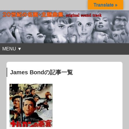
Translate »
MENU ▼
James Bondの記事一覧