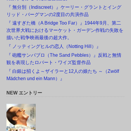
『 無分別（Indiscreet）』ケーリー・グラントとイング
リッド・バーグマンの2度目の共演作品
『 遠すぎた橋（A Bridge Too Far）』1944年9月、第二
次世界大戦におけるマーケット・ガーデン作戦の失敗を
描いた戦争映画最後の超大作。
『 ノッティングヒルの恋人（Notting Hill）』
『 砲艦サンパブロ（The Sand Pebbles）』反戦と無情
観を表現したロバート・ワイズ監督作品
『 白銀は招くよ～ザイラーと12人の娘たち ～（Zwölf
Mädchen und ein Mann）』
NEW エントリー