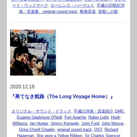
ード・ウッドマーク
,
ローレンス・ハーヴェイ
,
不滅の20世紀洋
画・音楽集 original sound track
,
映画音楽
,
皆殺しの歌
2020.12.18
『果てなき航路（The Long Voyage Home）』
オリジナル・サウンド・トラック
,
不滅の洋画・音楽紹介
1940.
,
Eugene Gladstone O'Neill
,
Fort Apache
,
Huber Light
,
Hugh
Williams
,
Ian Hunter
,
Jimmy Kennedy
,
John Ford
,
John Wayne
,
Oona O'neill Chaplin
,
original sound track
,
OST
,
Richard
Hageman
,
She wore a Yellow Ribbon
,
Sir Charles Spencer