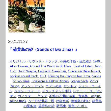
2021.11.27
『 硫黄島の砂（Sands of Iwo Jima）』
オリジナル・サウンド・トラック
,
不滅の洋画・音楽紹介
1949.
,
Allan Dowan
,
Around The World in 80 Days
,
East of Eden
,
John
Ford
,
John Wayne
,
Leonard Rosenman
,
Operation Detachment
,
original sound track
,
OST
,
Raising the Flag on Iwo Jima
,
Sands
of Iwo Jima
,
She wore a Yellow Ribbon
,
Stagecoach
,
Victor
Young
,
アラン・ドワン
,
エデンの東
,
サントラ
,
ジョン・ウェイ
ン
,
ジョン・フォード
,
デタッチメント作戦
,
レナード・ローゼン
マン
,
ヴィクター・ヤング
,
不滅の20世紀洋画・音楽集 original
sound track
,
八十日間世界一周
,
映画音楽
,
硫黄島の戦い
,
硫黄島
の星条旗
,
硫黄島の砂
,
駅馬車
,
黄色いリボン