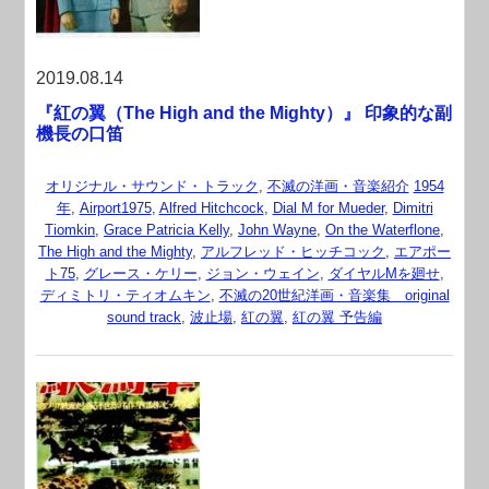
2019.08.14
『紅の翼（The High and the Mighty）』 印象的な副
機長の口笛
オリジナル・サウンド・トラック
,
不滅の洋画・音楽紹介
1954
年
,
Airport1975
,
Alfred Hitchcock
,
Dial M for Mueder
,
Dimitri
Tiomkin
,
Grace Patricia Kelly
,
John Wayne
,
On the Waterflone
,
The High and the Mighty
,
アルフレッド・ヒッチコック
,
エアポー
ト75
,
グレース・ケリー
,
ジョン・ウェイン
,
ダイヤルMを廻せ
,
ディミトリ・ティオムキン
,
不滅の20世紀洋画・音楽集 original
sound track
,
波止場
,
紅の翼
,
紅の翼 予告編