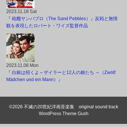
2023.11.18 Sat
『 砲艦サンパブロ（The Sand Pebbles）』反戦と無情
観を表現したロバート・ワイズ監督作品
2023.11.06 Mon
『 白銀は招くよ～ザイラーと12人の娘たち ～（Zwölf
Mädchen und ein Mann）』
©2026 不滅の20世紀洋画音楽集 original sound track
WordPress Theme Gush