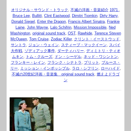
オリジナル・サウンド・トラック
,
不滅の洋画・音楽紹介
1971.
,
Bruce Lee
,
Bullitt
,
Clint Eastwood
,
Dimitri Tiomkin
,
Dirty Harry
,
Donald Siegel
,
Enter the Dragon
,
Francis Albert Sinatra
,
Frankie
Laine
,
John Wayne
,
Lalo Schifrin
,
Mission:Impossible
,
Ned
Washington
,
original sound track
,
OST
,
Rawhide
,
Terence Steven
McQueen
,
Tom Cruise
,
Zodiac Killer
,
クリント・イーストウッド
,
サントラ
,
ジョン・ウェイン
,
スティーブ・マックイーン
,
スパイ
大作戦
,
ゾディアック事件
,
ダーティハリー
,
ディミトリ・ティオ
ムキン
,
トム・クルーズ
,
ドン・シーゲル
,
ネッド・ワシントン
,
フランキー・レイン
,
フランク・シナトラ
,
ブリット
,
ブルース・
リー
,
ミッション・インポッシブル
,
ラロ・シフリン
,
ローハイド
,
不滅の20世紀洋画・音楽集 original sound track
,
燃えよドラゴ
ン