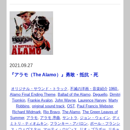
2021.09.27
『アラモ（The Alamo）』勇敢・抵抗・死
オリジナル・サウンド・トラック
,
不滅の洋画・音楽紹介
1960.
,
Alamo Final Ending Theme
,
Ballad of the Alamo
,
Deguello
,
Dimitri
Tiomkin
,
Frankie Avalon
,
John Wayne
,
Laurence Harvey
,
Marty
Robbins
,
original sound track
,
OST
,
Paul Francis Webster
,
Richard Widmark
,
Rio Bravo
,
The Alamo
,
The Green Leaves of
Summer
,
アラモ
,
アラモ 序曲
,
サントラ
,
ジョン・ウェイン
,
ディ
ミトリ・ティオムキン
,
フランキー・アバロン
,
ポール・フランシ
ス・ウェヴスター
,
マーティ・ロビンス
,
リオ・ブラボー
,
リチャ