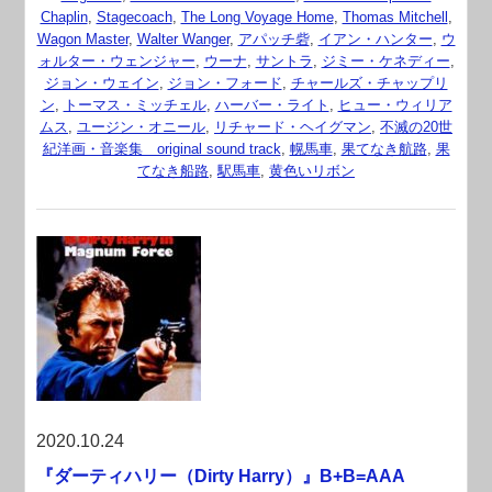
Chaplin
,
Stagecoach
,
The Long Voyage Home
,
Thomas Mitchell
,
Wagon Master
,
Walter Wanger
,
アパッチ砦
,
イアン・ハンター
,
ウ
ォルター・ウェンジャー
,
ウーナ
,
サントラ
,
ジミー・ケネディー
,
ジョン・ウェイン
,
ジョン・フォード
,
チャールズ・チャップリ
ン
,
トーマス・ミッチェル
,
ハーバー・ライト
,
ヒュー・ウィリア
ムス
,
ユージン・オニール
,
リチャード・ヘイグマン
,
不滅の20世
紀洋画・音楽集 original sound track
,
幌馬車
,
果てなき航路
,
果
てなき船路
,
駅馬車
,
黄色いリボン
2020.10.24
『ダーティハリー（Dirty Harry）』B+B=AAA