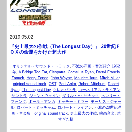
2019.05.02
『史上最大の作戦（The Longest Day）』 20世紀Ｆ
ＯＸの命運をかけた超大作
オリジナル・サウンド・トラック
,
不滅の洋画・音楽紹介
1962
年
,
A Bridge Too Far
,
Cleopatra
,
Cornelius Ryan
,
Darryl Francis
Zanuck
,
Henry Fonda
,
John Wayne
,
Maurice Jarre
,
Mitch Miller
,
original sound track
,
OST
,
Paul Anka
,
Robert Mitchum
,
Robert
Ryan
,
The Longest Day
,
クレオパトラ
,
コーネリアス・ライアン
,
サントラ
,
ジョン・ウェイン
,
ダリル・F・ザナック
,
ヘンリー・
フォンダ
,
ポール・アンカ
,
ミッチー・ミラー
,
モーリス・ジャー
ル
,
ロバート・ミッチャム
,
ロバート・ライアン
,
不滅の20世紀洋
画・音楽集 original sound track
,
史上最大の作戦
,
映画音楽
,
遠
すぎた橋