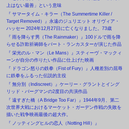
上はない最善」という意味
『 サマータイム・キラー（The Summertime Killer /
Target Removed）』永遠のジュリエット オリヴィア・
ハッセー 2024年12月27日に亡くなりました。73歳
『 雨を降らす男（The Rainmaker）』100ドルで雨を降
らせる詐欺祈祷師をバート・ランカスターが演じた作品
『 栄光のル・マン（Le Mans）』スティーヴ・マックィ
ーンが自分の作りたい作品に仕上げた映画
『 ドラゴン怒りの鉄拳（Fist of Fury）』人種差別の屈辱
に鉄拳をふるった伝説的主役
『 無分別（Indiscreet）』ケーリー・グラントとイング
リッド・バーグマンの2度目の共演作品
『 遠すぎた橋（A Bridge Too Far）』1944年9月、第二
次世界大戦におけるマーケット・ガーデン作戦の失敗を
描いた戦争映画最後の超大作。
『 ノッティングヒルの恋人（Notting Hill）』