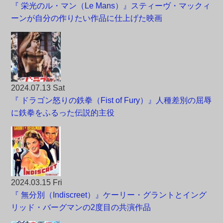
『 栄光のル・マン（Le Mans）』スティーヴ・マックィ
ーンが自分の作りたい作品に仕上げた映画
2024.07.13 Sat
『 ドラゴン怒りの鉄拳（Fist of Fury）』人種差別の屈辱
に鉄拳をふるった伝説的主役
2024.03.15 Fri
『 無分別（Indiscreet）』ケーリー・グラントとイング
リッド・バーグマンの2度目の共演作品