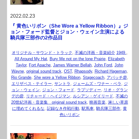
2022.02.23
『 黄色いリボン（She Wore a Yellow Ribbon）』ジ
ョン・フォード監督とジョン・ウェイン主演による
騎兵隊三部作の2作品目
オリジナル・サウンド・トラック
,
不滅の洋画・音楽紹介
1949.
,
All Around My Hat
,
Bury Me not on the lone Prairie
,
Elizabeth
Taylor
,
Fort Apache
,
James Warner Bellah
,
John Ford
,
John
Wayne
,
original sound track
,
OST
,
Rhapsody
,
Richard Hageman
,
Rio Grande
,
She wore a Yellow Ribbon
,
Stagecoach
,
アパッチ砦
,
エリザベス・テイラー
,
サントラ
,
ジェームズ・ワナー・ベラ
,
ジ
ョン・ウェイン
,
ジョン・フォード
,
ラプソディー
,
リオ・グラン
デの砦
,
リチャード・ヘイジマン
,
ルシアン・ゲイリード
,
不滅の
20世紀洋画・音楽集 original sound track
,
映画音楽
,
淋しい草原
に埋めてくれるな
,
記録なき作戦行動
,
駅馬車
,
騎兵隊三部作
,
黄
色いリボン