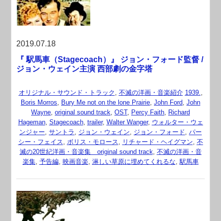
2019.07.18
『 駅馬車（Stagecoach）』 ジョン・フォード監督 /
ジョン・ウェイン主演 西部劇の金字塔
オリジナル・サウンド・トラック
,
不滅の洋画・音楽紹介
1939.
,
Boris Morros
,
Bury Me not on the lone Prairie
,
John Ford
,
John
Wayne
,
original sound track
,
OST
,
Percy Faith
,
Richard
Hageman
,
Stagecoach
,
trailer
,
Walter Wanger
,
ウォルター・ウェ
ンジャー
,
サントラ
,
ジョン・ウェイン
,
ジョン・フォード
,
パー
シー・フェイス
,
ボリス・モロース
,
リチャード・ヘイグマン
,
不
滅の20世紀洋画・音楽集 original sound track
,
不滅の洋画・音
楽集
,
予告編
,
映画音楽
,
淋しい草原に埋めてくれるな
,
駅馬車