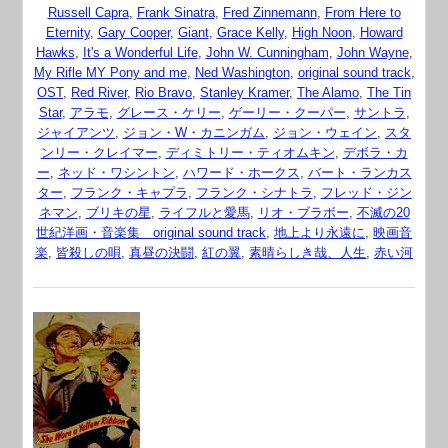
Russell Capra
,
Frank Sinatra
,
Fred Zinnemann
,
From Here to
Eternity
,
Gary Cooper
,
Giant
,
Grace Kelly
,
High Noon
,
Howard
Hawks
,
It's a Wonderful Life
,
John W. Cunningham
,
John Wayne
,
My Rifle MY Pony and me
,
Ned Washington
,
original sound track
,
OST
,
Red River
,
Rio Bravo
,
Stanley Kramer
,
The Alamo
,
The Tin
Star
,
アラモ
,
グレース・ケリー
,
ゲーリー・クーパー
,
サントラ
,
ジャイアンツ
,
ジョン・W・カニンガム
,
ジョン・ウェイン
,
スタ
ンリー・クレイマー
,
ディミトリー・ティオムキン
,
デボラ・カ
ー
,
ネッド・ワシントン
,
ハワード・ホークス
,
バート・ランカス
ター
,
フランク・キャプラ
,
フランク・シナトラ
,
フレッド・ジン
ネマン
,
ブリキの星
,
ライフルと愛馬
,
リオ・ブラボー
,
不滅の20
世紀洋画・音楽集 original sound track
,
地上より永遠に
,
映画音
楽
,
皆殺しの唄
,
真昼の決闘
,
紅の翼
,
素晴らしき哉、人生
,
赤い河