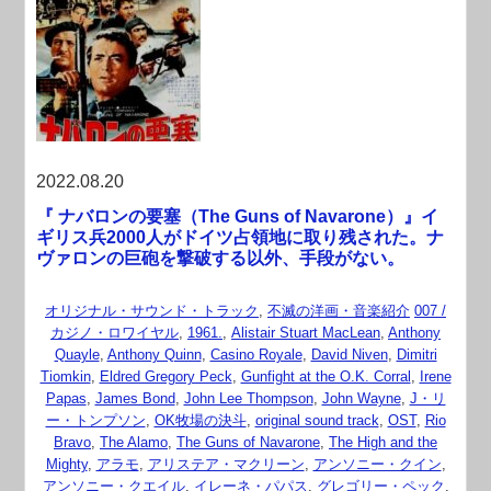
2022.08.20
『 ナバロンの要塞（The Guns of Navarone）』イ
ギリス兵2000人がドイツ占領地に取り残された。ナ
ヴァロンの巨砲を撃破する以外、手段がない。
オリジナル・サウンド・トラック
,
不滅の洋画・音楽紹介
007 /
カジノ・ロワイヤル
,
1961.
,
Alistair Stuart MacLean
,
Anthony
Quayle
,
Anthony Quinn
,
Casino Royale
,
David Niven
,
Dimitri
Tiomkin
,
Eldred Gregory Peck
,
Gunfight at the O.K. Corral
,
Irene
Papas
,
James Bond
,
John Lee Thompson
,
John Wayne
,
J・リ
ー・トンプソン
,
OK牧場の決斗
,
original sound track
,
OST
,
Rio
Bravo
,
The Alamo
,
The Guns of Navarone
,
The High and the
Mighty
,
アラモ
,
アリステア・マクリーン
,
アンソニー・クイン
,
アンソニー・クエイル
,
イレーネ・パパス
,
グレゴリー・ペック
,