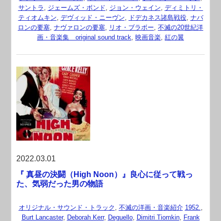
サントラ
,
ジェームズ・ボンド
,
ジョン・ウェイン
,
ディミトリ・
ティオムキン
,
デヴィッド・ニーヴン
,
ドデカネス諸島戦役
,
ナバ
ロンの要塞
,
ナヴァロンの要塞
,
リオ・ブラボー
,
不滅の20世紀洋
画・音楽集 original sound track
,
映画音楽
,
紅の翼
2022.03.01
『 真昼の決闘（High Noon）』良心に従って戦っ
た、気弱だった男の物語
オリジナル・サウンド・トラック
,
不滅の洋画・音楽紹介
1952.
,
Burt Lancaster
,
Deborah Kerr
,
Deguello
,
Dimitri Tiomkin
,
Frank