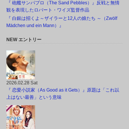
『 砲艦サンパブロ（The Sand Pebbles）』反戦と無情
観を表現したロバート・ワイズ監督作品
『 白銀は招くよ～ザイラーと12人の娘たち ～（Zwölf
Mädchen und ein Mann）』
NEW エントリー
2026.02.28 Sat
『 恋愛小説家（As Good as it Gets）』原題は「これ以
上はない最善」という意味