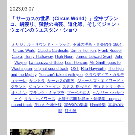
2023.03.07
『 サーカスの世界（Circus World）』空中ブラン
コ、綱渡り、猛獣の曲芸、道化師、そしてジョン・
ウェインのウエスタン・ショウ
オリジナル・サウンド・トラック
,
不滅の洋画・音楽紹介
1964.
,
Circus World
,
Claudia Cardinale
,
Dimtri Tiomkin
,
Frank Russell
Capra
,
Henry Hathaway
,
High Noon
,
James Edward Grant
,
John
Wayne
,
La ragazza di Bube
,
Lost Horizon
,
Mr. Smith goes to
Washington
,
original sound track
,
OST
,
Rita Hayworth
,
The High
and the Mighty
,
You can't take it with you
,
クラウディア・カルデ
ィナーレ
,
サントラ
,
サーカスの世界
,
ジェームズ・エドワード・
グラント
,
ジョン・ウェイン
,
スミス 都へ行く
,
ディミトリ・ティ
オムキン
,
フランク・キャプラ
,
ブーベの恋人
,
ヘンリー・ハサウ
ェイ
,
リタ・ヘイワース
,
不滅の20世紀洋画・音楽集 original
sound track
,
失はれた地平線
,
我が家の楽園
,
映画音楽
,
真昼の決
闘
,
紅の翼