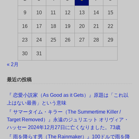
9
10
11
12
13
14
15
16
17
18
19
20
21
22
23
24
25
26
27
28
29
30
31
« 2月
最近の投稿
『 恋愛小説家（As Good as it Gets）』原題は「これ以
上はない最善」という意味
『 サマータイム・キラー（The Summertime Killer /
Target Removed）』永遠のジュリエット オリヴィア・
ハッセー 2024年12月27日に亡くなりました。73歳
『 雨を降らす男（The Rainmaker）』100ドルで雨を降