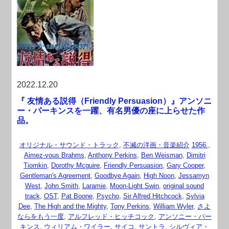
2022.12.20
『 友情ある説得（Friendly Persuasion）』アンソニ
ー・パーキンスを一躍、有名男優の座に上らせた作
品。
オリジナル・サウンド・トラック
,
不滅の洋画・音楽紹介
1956.
,
Aimez-vous Brahms
,
Anthony Perkins
,
Ben Weisman
,
Dimitri
Tiomkin
,
Dorothy Mcguire
,
Friendly Persuasion
,
Gary Cooper
,
Gentleman's Agreement
,
Goodbye Again
,
High Noon
,
Jessamyn
West
,
John Smith
,
Laramie
,
Moon-Light Swin
,
original sound
track
,
OST
,
Pat Boone
,
Psycho
,
Sir Alfred Hitchcock
,
Sylvia
Dee
,
The High and the Mighty
,
Tony Perkins
,
William Wyler
,
さよ
ならをもう一度
,
アルフレッド・ヒッチコック
,
アンソニー・パー
キンス
,
ウィリアム・ワイラー
,
サイコ
,
サントラ
,
シルヴィア・