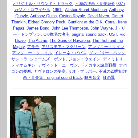
オリジナル・サウンド・トラック
,
不滅の洋画・音楽紹介
007 /
カジノ・ロワイヤル
,
1961.
,
Alistair Stuart MacLean
,
Anthony
Quayle
,
Anthony Quinn
,
Casino Royale
,
David Niven
,
Dimitri
Tiomkin
,
Eldred Gregory Peck
,
Gunfight at the O.K. Corral
,
Irene
Papas
,
James Bond
,
John Lee Thompson
,
John Wayne
,
J・リ
ー・トンプソン
,
OK牧場の決斗
,
original sound track
,
OST
,
Rio
Bravo
,
The Alamo
,
The Guns of Navarone
,
The High and the
Mighty
,
アラモ
,
アリステア・マクリーン
,
アンソニー・クイン
,
アンソニー・クエイル
,
イレーネ・パパス
,
グレゴリー・ペック
,
サントラ
,
ジェームズ・ボンド
,
ジョン・ウェイン
,
ディミトリ・
ティオムキン
,
デヴィッド・ニーヴン
,
ドデカネス諸島戦役
,
ナバ
ロンの要塞
,
ナヴァロンの要塞
,
リオ・ブラボー
,
不滅の20世紀洋
画・音楽集 original sound track
,
映画音楽
,
紅の翼