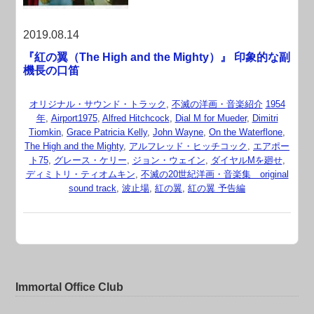
2019.08.14
『紅の翼（The High and the Mighty）』 印象的な副
機長の口笛
オリジナル・サウンド・トラック
,
不滅の洋画・音楽紹介
1954
年
,
Airport1975
,
Alfred Hitchcock
,
Dial M for Mueder
,
Dimitri
Tiomkin
,
Grace Patricia Kelly
,
John Wayne
,
On the Waterflone
,
The High and the Mighty
,
アルフレッド・ヒッチコック
,
エアポー
ト75
,
グレース・ケリー
,
ジョン・ウェイン
,
ダイヤルMを廻せ
,
ディミトリ・ティオムキン
,
不滅の20世紀洋画・音楽集 original
sound track
,
波止場
,
紅の翼
,
紅の翼 予告編
Immortal Office Club