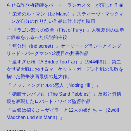
らせる詐欺祈祷師をバート・ランカスターが演じた作品
『 栄光のル・マン（Le Mans）』スティーヴ・マックィ
ーンが自分の作りたい作品に仕上げた映画
『 ドラゴン怒りの鉄拳（Fist of Fury）』人種差別の屈辱
に鉄拳をふるった伝説的主役
『 無分別（Indiscreet）』ケーリー・グラントとイング
リッド・バーグマンの2度目の共演作品
『 遠すぎた橋（A Bridge Too Far）』1944年9月、第二
次世界大戦におけるマーケット・ガーデン作戦の失敗を
描いた戦争映画最後の超大作。
『 ノッティングヒルの恋人（Notting Hill）』
『 砲艦サンパブロ（The Sand Pebbles）』反戦と無情
観を表現したロバート・ワイズ監督作品
『 白銀は招くよ～ザイラーと12人の娘たち ～（Zwölf
Mädchen und ein Mann）』