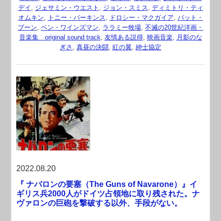
デイ
,
ジェサミン・ウエスト
,
ジョン・スミス
,
ディミトリ・ティ
オムキン
,
トニー・パーキンス
,
ドロシー・マクガイア
,
パット・
ブーン
,
ベン・ワインズマン
,
ララミー牧場
,
不滅の20世紀洋画・
音楽集 original sound track
,
友情ある説得
,
映画音楽
,
月影のな
ぎさ
,
真昼の決闘
,
紅の翼
,
紳士協定
2022.08.20
『 ナバロンの要塞（The Guns of Navarone）』イ
ギリス兵2000人がドイツ占領地に取り残された。ナ
ヴァロンの巨砲を撃破する以外、手段がない。