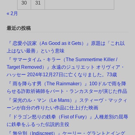
30
31
« 2月
最近の投稿
『 恋愛小説家（As Good as it Gets）』原題は「これ以
上はない最善」という意味
『 サマータイム・キラー（The Summertime Killer /
Target Removed）』永遠のジュリエット オリヴィア・
ハッセー 2024年12月27日に亡くなりました。73歳
『 雨を降らす男（The Rainmaker）』100ドルで雨を降
らせる詐欺祈祷師をバート・ランカスターが演じた作品
『 栄光のル・マン（Le Mans）』スティーヴ・マックィ
ーンが自分の作りたい作品に仕上げた映画
『 ドラゴン怒りの鉄拳（Fist of Fury）』人種差別の屈辱
に鉄拳をふるった伝説的主役
『 無分別（Indiscreet）』ケーリー・グラントとイング