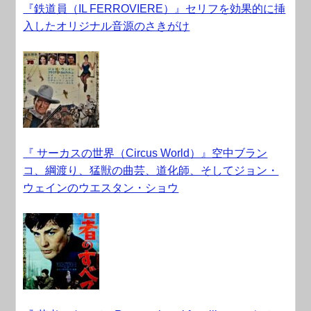
『鉄道員（IL FERROVIERE）』セリフを効果的に挿
入したオリジナル音源のさきがけ
『 サーカスの世界（Circus World）』空中ブラン
コ、綱渡り、猛獣の曲芸、道化師、そしてジョン・
ウェインのウエスタン・ショウ