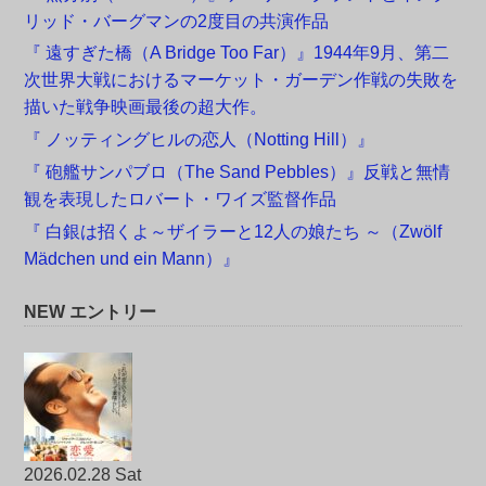
リッド・バーグマンの2度目の共演作品
『 遠すぎた橋（A Bridge Too Far）』1944年9月、第二
次世界大戦におけるマーケット・ガーデン作戦の失敗を
描いた戦争映画最後の超大作。
『 ノッティングヒルの恋人（Notting Hill）』
『 砲艦サンパブロ（The Sand Pebbles）』反戦と無情
観を表現したロバート・ワイズ監督作品
『 白銀は招くよ～ザイラーと12人の娘たち ～（Zwölf
Mädchen und ein Mann）』
NEW エントリー
2026.02.28 Sat