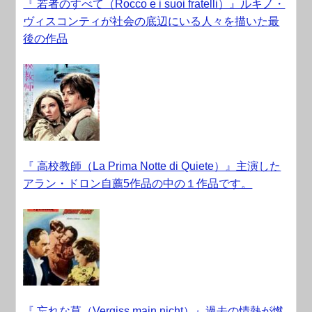
『 若者のすべて（Rocco e i suoi fratelli）』ルキノ・
ヴィスコンティが社会の底辺にいる人々を描いた最
後の作品
『 高校教師（La Prima Notte di Quiete）』主演した
アラン・ドロン自薦5作品の中の１作品です。
『 忘れな草（Vergiss main nicht）』過去の情熱が燃