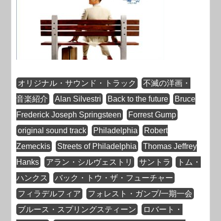
オリジナル・サウンド・トラック
不滅の洋画・
音楽紹介
Alan Silvestri
Back to the future
Bruce
Frederick Joseph Springsteen
Forrest Gump
original sound track
Philadelphia
Robert
Zemeckis
Streets of Philadelphia
Thomas Jeffrey
Hanks
アラン・シルヴェストリ
サントラ
トム・
ハンクス
バック・トウ・ザ・フューチャー
フィラデルフィア
フォレスト・ガンプ/一期一会
ブルース・スプリングスティーン
ロバート・